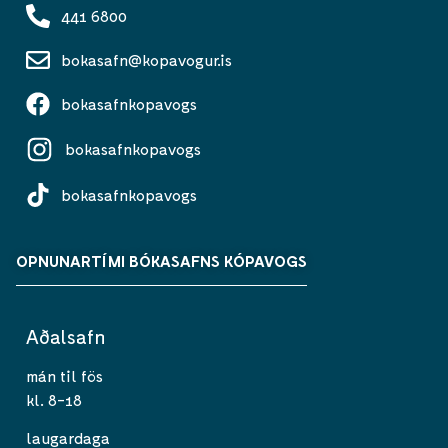
441 6800
bokasafn@kopavogur.is
bokasafnkopavogs
bokasafnkopavogs
bokasafnkopavogs
OPNUNARTÍMI BÓKASAFNS KÓPAVOGS
Aðalsafn
mán til fös
kl. 8-18
laugardaga