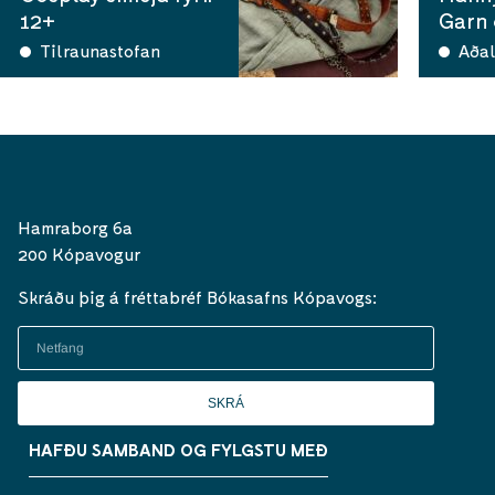
12+
Garn
Tilraunastofan
Aðal
Hamraborg 6a
200 Kópavogur
Skráðu þig á fréttabréf Bókasafns Kópavogs:
SKRÁ
HAFÐU SAMBAND OG FYLGSTU MEÐ