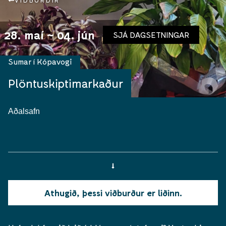
VIÐBURÐIR
28. maí ~ 04. jún
SJÁ DAGSETNINGAR
Sumar í Kópavogi
Plöntuskiptimarkaður
Aðalsafn
Athugið, þessi viðburður er liðinn.