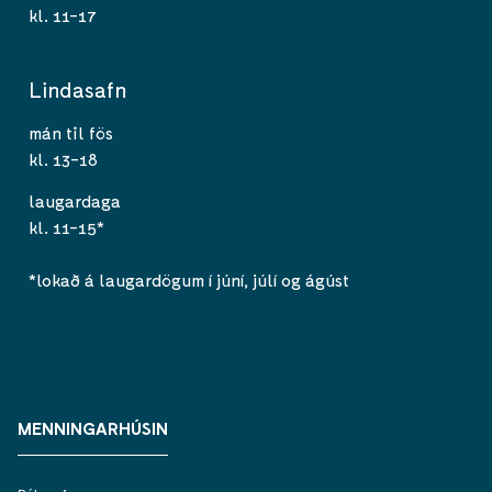
kl. 11-17
Lindasafn
mán til fös
kl. 13-18
laugardaga
kl. 11-15*
*lokað á laugardögum í júní, júlí og ágúst
MENNINGARHÚSIN