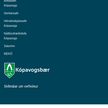
Bókasafn
Kópavogs
Gerðarsafn
Héraðsskjalasafn
Kópavogs
Náttúrufræðistofa
Kópavogs
Salurinn
MEKÓ
Skilmálar um vefkökur