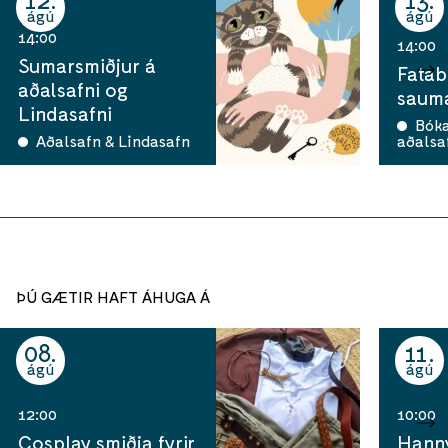
ágú
ágú
14:00
14:00
Sumarsmiðjur á
Fatab
aðalsafni og
sauma
Lindasafni
Bók
Aðalsafn & Lindasafn
aðalsa
ÞÚ GÆTIR HAFT ÁHUGA Á
08
11
ágú
ágú
12:00
10:00
Cosplay smiðja fyrir
Hann