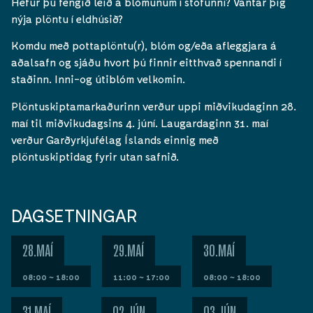
Hefur þú fengið leið á blómunum í stofunni? Vantar þig
nýja plöntu í eldhúsið?
Komdu með pottaplöntu(r), blóm og/eða afleggjara á
aðalsafn og sjáðu hvort þú finnir eitthvað spennandi í
staðinn. Inni-og útiblóm velkomin.
Plöntuskiptamarkaðurinn verður uppi miðvikudaginn 28.
maí til miðvikudagsins 4. júní. Laugardaginn 31. maí
verður Garðyrkjufélag Íslands einnig með
plöntuskiptidag fyrir utan safnið.
DAGSETNINGAR
28.MAÍ
29.MAÍ
30.MAÍ
08:00 ~ 18:00
11:00 ~ 17:00
08:00 ~ 18:00
31.MAÍ
02.JÚN
03.JÚN