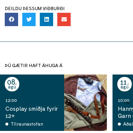
DEILDU ÞESSUM VIÐBURÐI
ÞÚ GÆTIR HAFT ÁHUGA Á
08
11
ágú
ágú
12:00
10:00
Cosplay smiðja fyrir
Hann
12+
Garn
Tilraunastofan
Aðal