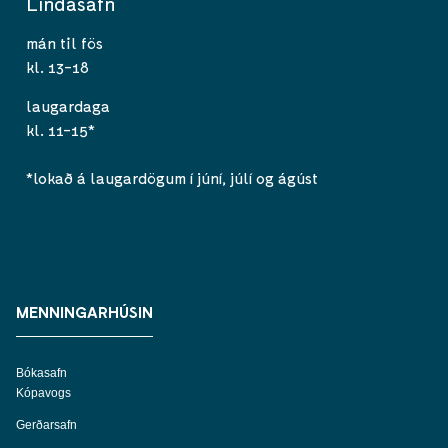
Lindasafn
mán til fös
kl. 13-18
laugardaga
kl. 11-15*
*lokað á laugardögum í júní, júlí og ágúst
MENNINGARHÚSIN
Bókasafn
Kópavogs
Gerðarsafn