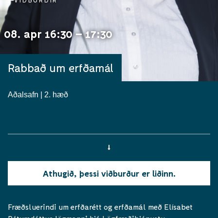
VIÐBURÐIR
08. apr 16:30 – 17:30
Rabbað um erfðamál
Aðalsafn | 2. hæð
Athugið, þessi viðburður er liðinn.
Fræðsluerindi um erfðarétt og erfðamál með Elísabet