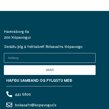
Hamraborg 6a
200 Kópavogur
Skráðu þig á fréttabréf Bókasafns Kópavogs:
SKRÁ
HAFÐU SAMBAND OG FYLGSTU MEÐ
441 6800
bokasafn@kopavogur.is