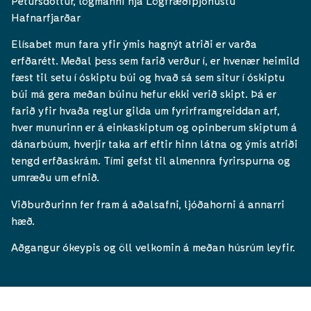
Pétursdóttur, lögmanni hjá Lögfræðiþjónustu
Hafnarfjarðar
Elísabet mun fara yfir ýmis hagnýt atriði er varða
erfðarétt. Meðal þess sem farið verður í, er hvenær heimild
fæst til setu í óskiptu búi og hvað sá sem situr í óskiptu
búi má gera meðan búinu hefur ekki verið skipt. Þá er
farið yfir hvaða reglur gilda um fyrirframgreiddan arf,
hver munurinn er á einkaskiptum og opinberum skiptum á
dánarbúum, hverjir taka arf eftir hinn látna og ýmis atriði
tengd erfðaskrám. Tími gefst til almennra fyrirspurna og
umræðu um efnið.
Viðburðurinn fer fram á aðalsafni, ljóðahorni á annarri
hæð.
Aðgangur ókeypis og öll velkomin á meðan húsrúm leyfir.