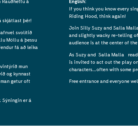
m Rauðhettu á
English
:
If you think you know every sin
Riding Hood, think again!
 skjátlast þér!
Join Silly Suzy and Salla Malla
afnvel svolítið
and slightly wacky re-telling of
llu Möllu á þessu
audience is at the center of the
endur fá að leika
As Suzy and Salla Malla read 
is invited to act out the play 
vintýrið mun
characters…often with some pre
við og kynnast
man getur oft
Free entrance and everyone wel
. Sýningin er á