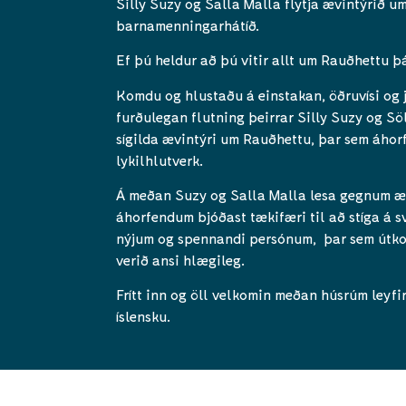
Silly Suzy og Salla Malla flytja ævintýrið u
barnamenningarhátíð.
Ef þú heldur að þú vitir allt um Rauðhettu þá
Komdu og hlustaðu á einstakan, öðruvísi og j
furðulegan flutning þeirrar Silly Suzy og Sö
sígilda ævintýri um Rauðhettu, þar sem áhorf
lykilhlutverk.
Á meðan Suzy og Salla Malla lesa gegnum æ
áhorfendum bjóðast tækifæri til að stíga á s
nýjum og spennandi persónum, þar sem útko
verið ansi hlægileg.
Frítt inn og öll velkomin meðan húsrúm leyfir
íslensku.