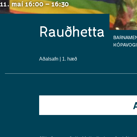
11. maí 16:00 – 16:30
Rauðhetta
BARNAMEN
KÓPAVOGI
Aðalsafn | 1. hæð