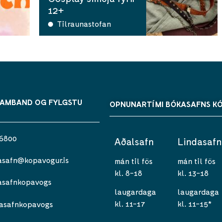
12+
Tilraunastofan
SAMBAND OG FYLGSTU
OPNUNARTÍMI BÓKASAFNS K
 6800
Aðalsafn
Lindasafn
asafn@kopavogur.is
mán til fös
mán til fös
kl. 8-18
kl. 13-18
asafnkopavogs
laugardaga
laugardaga
kl. 11-17
kl. 11-15*
asafnkopavogs