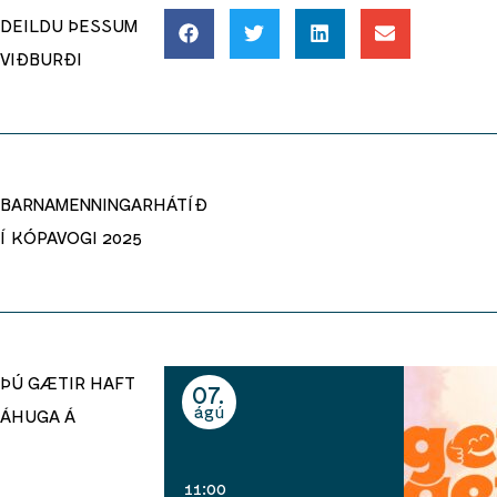
DEILDU ÞESSUM
VIÐBURÐI
BARNAMENNINGARHÁTÍÐ
Í KÓPAVOGI 2025
ÞÚ GÆTIR HAFT
07
ágú
ÁHUGA Á
11:00