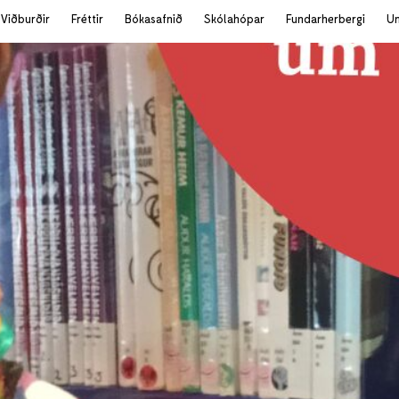
Viðburðir
Fréttir
Bókasafnið
Skólahópar
Fundarherbergi
U