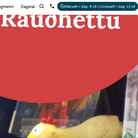
ngmenni
Dagatal
Aðalsafn í dag: 8-18 | Lindasafn í dag: 13-18