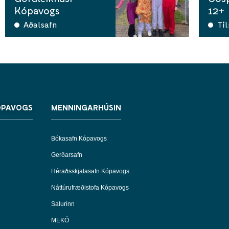
Kópavogs
12+
Aðalsafn
Ti
ÓPAVOGS
MENNINGARHÚSIN
Bókasafn Kópavogs
Gerðarsafn
Héraðsskjalasafn Kópavogs
Náttúrufræðistofa Kópavogs
Salurinn
MEKÓ