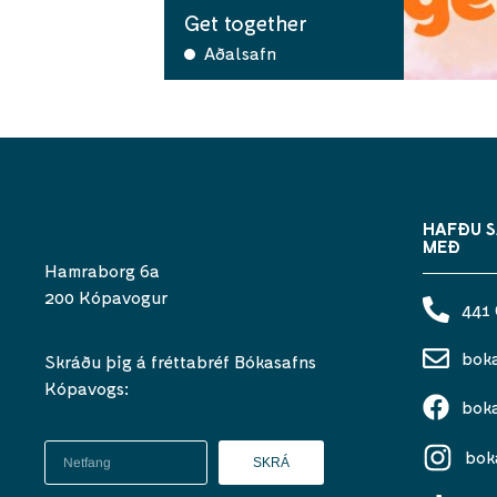
Get together
Aðalsafn
HAFÐU 
MEÐ
Hamraborg 6a
200 Kópavogur
441
bok
Skráðu þig á fréttabréf Bókasafns
Kópavogs:
bok
bok
SKRÁ