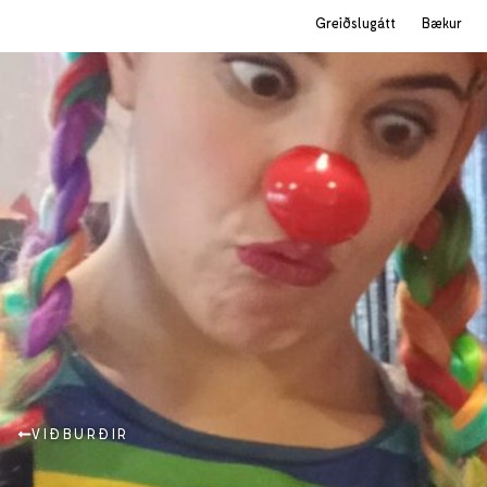
Greiðslugátt
Bækur
VIÐBURÐIR