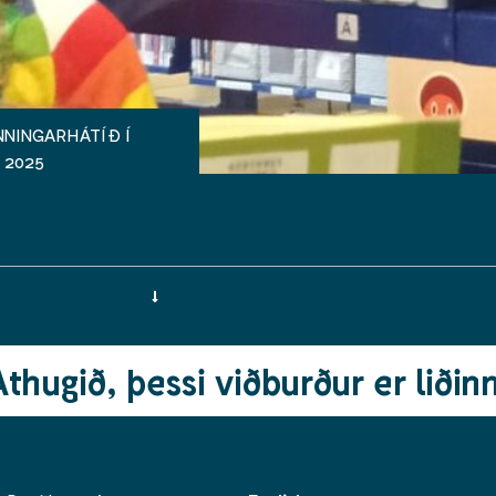
NINGARHÁTÍÐ Í
 2025
Athugið, þessi viðburður er liðinn