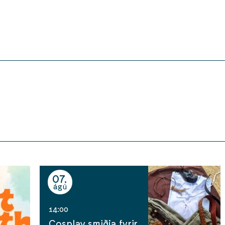
07
ágú
14:00
Cosplay smiðja fyrir