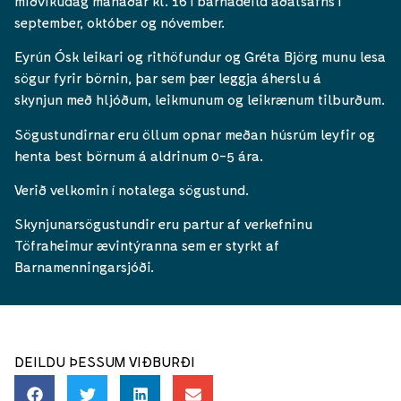
miðvikudag mánaðar kl. 16 í barnadeild aðalsafns í
september, október og nóvember.
Eyrún Ósk leikari og rithöfundur og Gréta Björg munu lesa
sögur fyrir börnin, þar sem þær leggja áherslu á
skynjun með hljóðum, leikmunum og leikrænum tilburðum.
Sögustundirnar eru öllum opnar meðan húsrúm leyfir og
henta best börnum á aldrinum 0-5 ára.
Verið velkomin í notalega sögustund.
Skynjunarsögustundir eru partur af verkefninu
Töfraheimur ævintýranna sem er styrkt af
Barnamenningarsjóði.
DEILDU ÞESSUM VIÐBURÐI