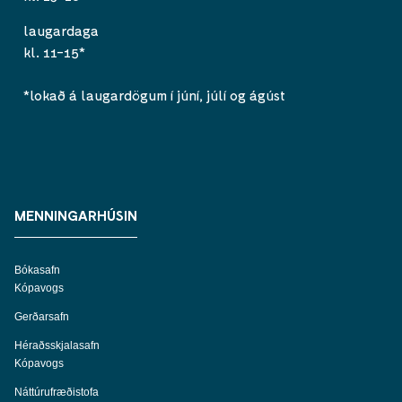
laugardaga
kl. 11-15*
*lokað á laugardögum í júní, júlí og ágúst
MENNINGARHÚSIN
Bókasafn
Kópavogs
Gerðarsafn
Héraðsskjalasafn
Kópavogs
Náttúrufræðistofa