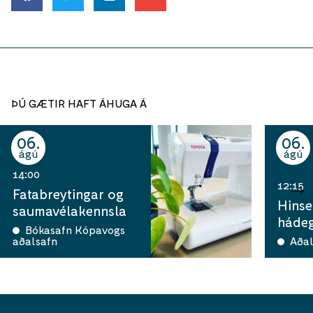
ÞÚ GÆTIR HAFT ÁHUGA Á
06
06
ágú
ágú
14:00
12:15
Fatabreytingar og
Hinse
saumavélakennsla
hádeg
Bókasafn Kópavogs
aðalsafn
Aðal