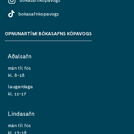
bokasafnkopavogs
OPNUNARTÍMI BÓKASAFNS KÓPAVOGS
Aðalsafn
mán til fös
kl. 8-18
laugardaga
kl. 11-17
Lindasafn
mán til fös
kl. 13-18