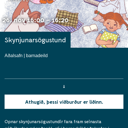
VIÐBURÐIR
26. nóv 16:00 – 16:20
Skynjunarsögustund
Aðalsafn | barnadeild
Athugið, þessi viðburður er liðinn.
Opnar skynjunarsögustundir fara fram seinasta