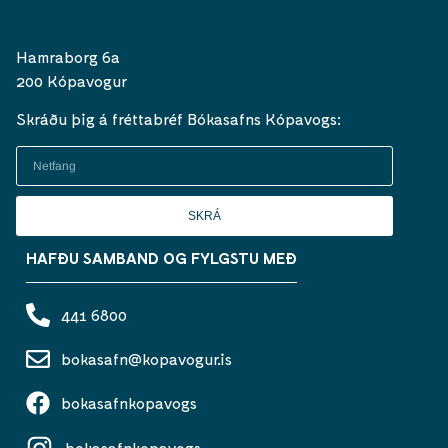
Hamraborg 6a
200 Kópavogur
Skráðu þig á fréttabréf Bókasafns Kópavogs:
SKRÁ
HAFÐU SAMBAND OG FYLGSTU MEÐ
441 6800
bokasafn@kopavogur.is
bokasafnkopavogs
bokasafnkopavogs