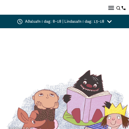
Aðalsafn í dag: 8-18 | Lindasafn í dag: 13-18