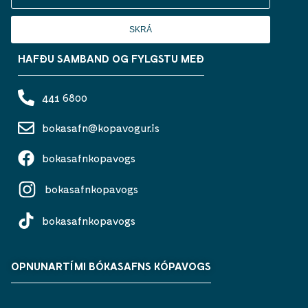
SKRÁ
HAFÐU SAMBAND OG FYLGSTU MEÐ
441 6800
bokasafn@kopavogur.is
bokasafnkopavogs
bokasafnkopavogs
bokasafnkopavogs
OPNUNARTÍMI BÓKASAFNS KÓPAVOGS