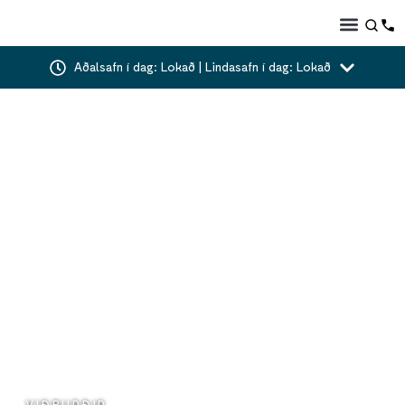
Aðalsafn í dag: Lokað | Lindasafn í dag: Lokað