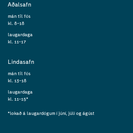
Aðalsafn
mán til fös
kl. 8-18
laugardaga
kl. 11-17
Lindasafn
mán til fös
kl. 13-18
laugardaga
kl. 11-15*
*lokað á laugardögum í júní, júlí og ágúst