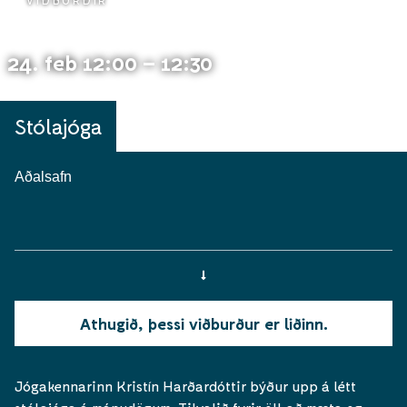
VIÐBURÐIR
24. feb 12:00 – 12:30
Stólajóga
Aðalsafn
Athugið, þessi viðburður er liðinn.
Jógakennarinn Kristín Harðardóttir býður upp á létt