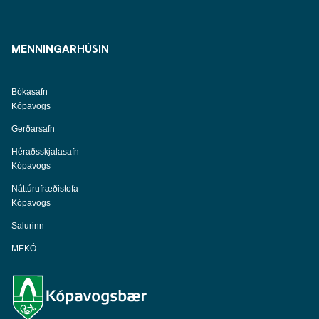
MENNINGARHÚSIN
Bókasafn
Kópavogs
Gerðarsafn
Héraðsskjalasafn
Kópavogs
Náttúrufræðistofa
Kópavogs
Salurinn
MEKÓ