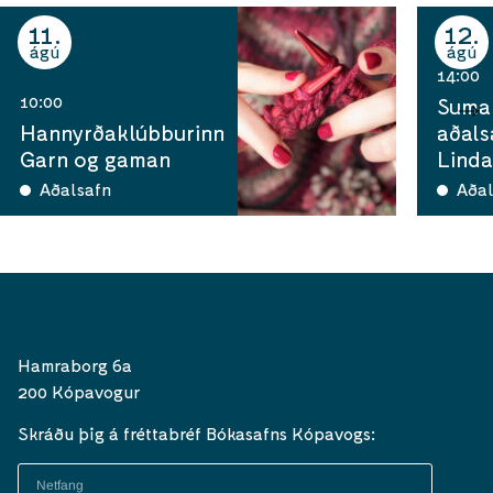
11
12
ágú
ágú
14:00
10:00
Sumar
Hannyrðaklúbburinn
aðals
Garn og gaman
Linda
Aðalsafn
Aðal
Hamraborg 6a
200 Kópavogur
Skráðu þig á fréttabréf Bókasafns Kópavogs: