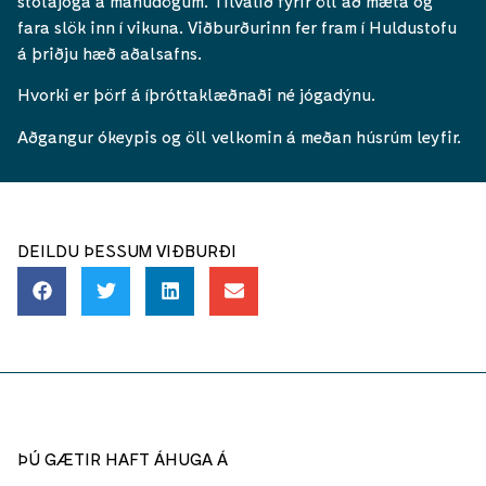
stólajóga á mánudögum. Tilvalið fyrir öll að mæta og
fara slök inn í vikuna. Viðburðurinn fer fram í Huldustofu
á þriðju hæð aðalsafns.
Hvorki er þörf á íþróttaklæðnaði né jógadýnu.
Aðgangur ókeypis og öll velkomin á meðan húsrúm leyfir.
DEILDU ÞESSUM VIÐBURÐI
ÞÚ GÆTIR HAFT ÁHUGA Á