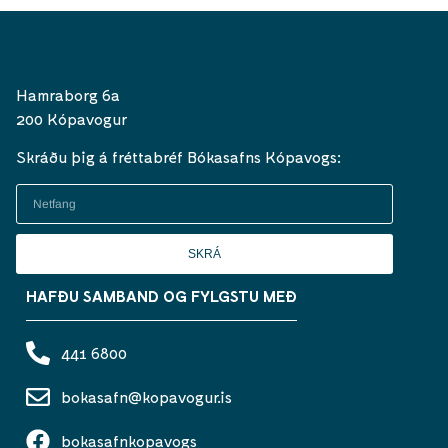
Hamraborg 6a
200 Kópavogur
Skráðu þig á fréttabréf Bókasafns Kópavogs:
SKRÁ
HAFÐU SAMBAND OG FYLGSTU MEÐ
441 6800
bokasafn@kopavogur.is
bokasafnkopavogs