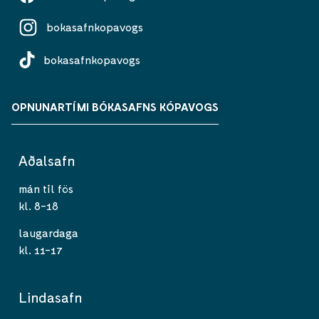
bokasafnkopavogs
bokasafnkopavogs
OPNUNARTÍMI BÓKASAFNS KÓPAVOGS
Aðalsafn
mán til fös
kl. 8-18
laugardaga
kl. 11-17
Lindasafn