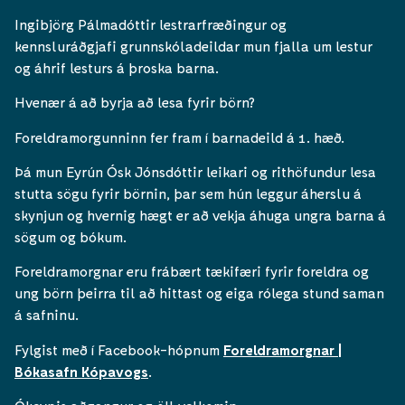
Ingibjörg Pálmadóttir lestrarfræðingur og
kennsluráðgjafi grunnskóladeildar mun fjalla um lestur
og áhrif lesturs á þroska barna.
Hvenær á að byrja að lesa fyrir börn?
Foreldramorgunninn fer fram í barnadeild á 1. hæð.
Þá mun Eyrún Ósk Jónsdóttir leikari og rithöfundur lesa
stutta sögu fyrir börnin, þar sem hún leggur áherslu á
skynjun og hvernig hægt er að vekja áhuga ungra barna á
sögum og bókum.
Foreldramorgnar eru frábært tækifæri fyrir foreldra og
ung börn þeirra til að hittast og eiga rólega stund saman
á safninu.
Fylgist með í Facebook-hópnum
Foreldramorgnar |
Bókasafn Kópavogs
.