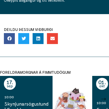
Ókeypis aðgangur og öll velkomin.
DEILDU ÞESSUM VIÐBURÐI
FORELDRAMORGNAR Á FIMMTUDÖGUM
17
01
sep
okt
10:00
10:00
Skynjunarsögustund