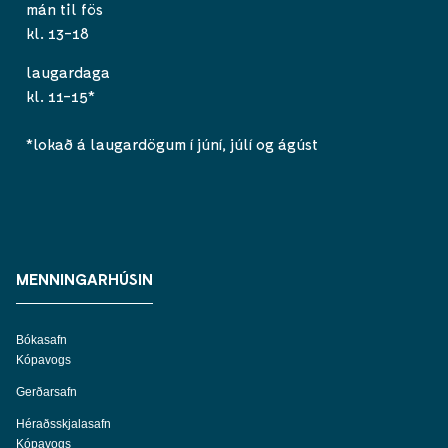
mán til fös
kl. 13-18
laugardaga
kl. 11-15*
*lokað á laugardögum í júní, júlí og ágúst
MENNINGARHÚSIN
Bókasafn
Kópavogs
Gerðarsafn
Héraðsskjalasafn
Kópavogs