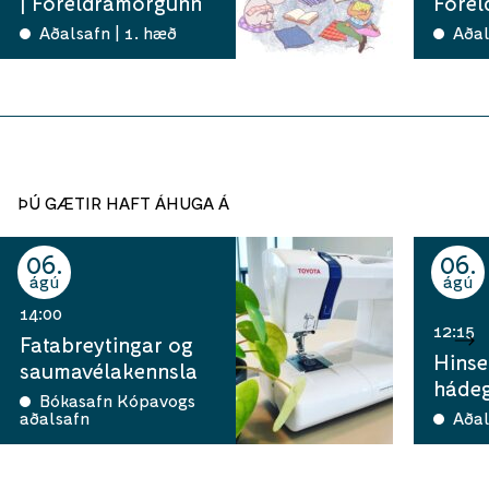
| Foreldramorgunn
Fore
Aðalsafn | 1. hæð
Aðal
ÞÚ GÆTIR HAFT ÁHUGA Á
06
06
ágú
ágú
14:00
12:15
Fatabreytingar og
Hinse
saumavélakennsla
hádeg
Bókasafn Kópavogs
aðalsafn
Aðal