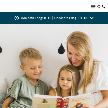
Aðalsafn í dag: 8-18 | Lindasafn í dag: 13-18