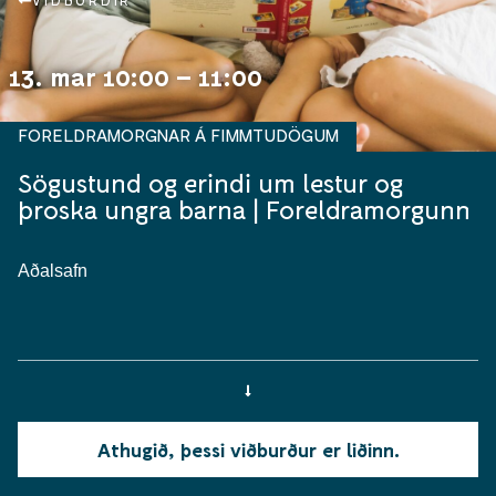
VIÐBURÐIR
13. mar 10:00 – 11:00
FORELDRAMORGNAR Á FIMMTUDÖGUM
Sögustund og erindi um lestur og
þroska ungra barna | Foreldramorgunn
Aðalsafn
Athugið, þessi viðburður er liðinn.