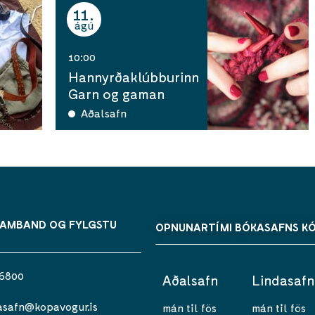
11
ágú
10:00
Hannyrðaklúbburinn
Garn og gaman
Aðalsafn
SAMBAND OG FYLGSTU
OPNUNARTÍMI BÓKASAFNS K
 6800
Aðalsafn
Lindasafn
asafn@kopavogur.is
mán til fös
mán til fös