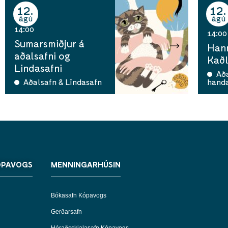
12
12
ágú
ágú
14:00
14:00
Sumarsmiðjur á
Han
aðalsafni og
Kaðl
Lindasafni
Aða
Aðalsafn & Lindasafn
hand
ÓPAVOGS
MENNINGARHÚSIN
Bókasafn Kópavogs
Gerðarsafn
Héraðsskjalasafn Kópavogs