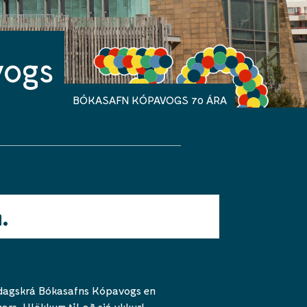
vogs
BÓKASAFN KÓPAVOGS 70 ÁRA
.
isdagskrá Bókasafns Kópavogs en
ars. Hlökkum til að sjá ykkur!