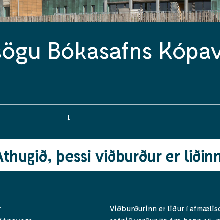
sögu Bókasafns Kópa
Athugið, þessi viðburður er liðinn
r
Viðburðurinn er liður í afmæl
 Kópavogs.
safnið verður 70 ára þann 15. m