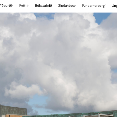
Viðburðir
Fréttir
Bókasafnið
Skólahópar
Fundarherbergi
Un