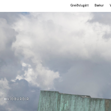
Greiðslugátt
Bækur
VIÐBURÐIR