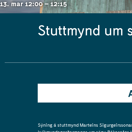
13. mar 12:00 – 12:15
Stuttmynd um 
Sýning á stuttmynd Marteins Sigurgeirssona
kvikmyndagerðarmanns um sögu Bókasafns