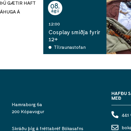
ÞÚ GÆTIR HAFT
08
ágú
ÁHUGA Á
12:00
Cosplay smiðja fyrir
12+
Tilraunastofan
HAFÐU 
MEÐ
Hamraborg 6a
200 Kópavogur
441
bok
Skráðu þig á fréttabréf Bókasafns