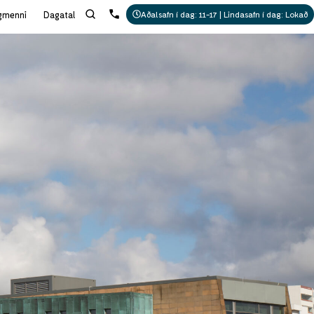
gmenni
Dagatal
Aðalsafn í dag: 11-17 | Lindasafn í dag: Lokað