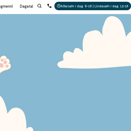
ngmenni
Dagatal
Aðalsafn í dag: 8-18 | Lindasafn í dag: 13-18