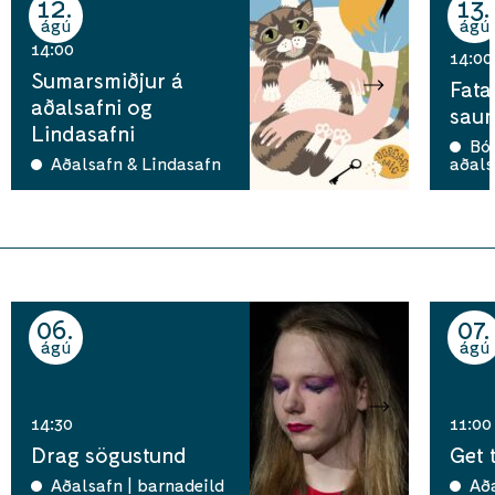
12
13
ágú
ágú
14:00
14:00
Sumarsmiðjur á
Fata
aðalsafni og
saum
Lindasafni
Bó
Aðalsafn & Lindasafn
aðals
06
07
ágú
ágú
14:30
11:00
Drag sögustund
Get 
Aðalsafn | barnadeild
Að