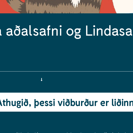
 aðalsafni og Lindasa
Athugið, þessi viðburður er liðinn