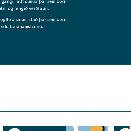
 gangi í allt sumar þar sem börn
efni og fengið verðlaun.
sögðu á sínum stað þar sem börn
 Lindu landnámshænu.