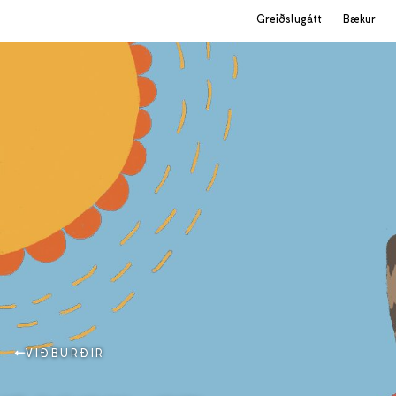
Greiðslugátt
Bækur
VIÐBURÐIR