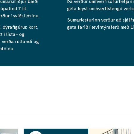
sumarsmiðjur bæði
Þá verður umhverfisofurhetjan í
úpalind 7 kl.
geta leyst umhverfistengd verk
ður í sviðsljósinu.
Sumarlesturinn verður að sjálf
dýrafígúrur, kort,
geta farið í ævintýraferð með
 í lista- og
 verða rúllandi og
ntöldu.