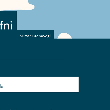
fni
Sumar í Kópavogi
.