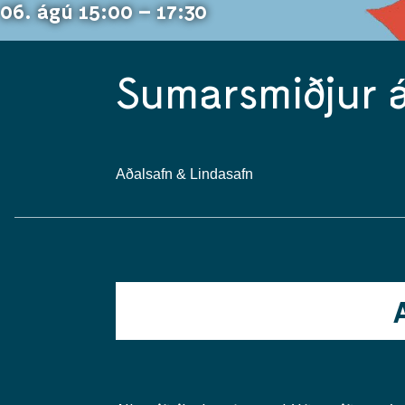
06. ágú 15:00 – 17:30
Sumarsmiðjur á
Aðalsafn & Lindasafn