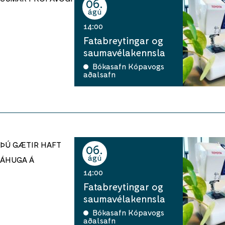
06
ágú
14:00
Fatabreytingar og
saumavélakennsla
Bókasafn Kópavogs
aðalsafn
ÞÚ GÆTIR HAFT
06
ágú
ÁHUGA Á
14:00
Fatabreytingar og
saumavélakennsla
Bókasafn Kópavogs
aðalsafn