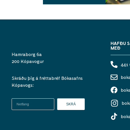
HAFÐU 
MEÐ
Hamraborg 6a
200 Kópavogur
441
bok
Skráðu þig á fréttabréf Bókasafns
Kópavogs:
bok
bok
SKRÁ
bok