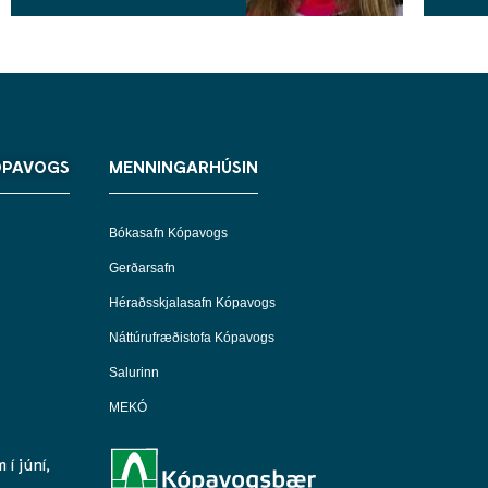
ÓPAVOGS
MENNINGARHÚSIN
Bókasafn Kópavogs
Gerðarsafn
Héraðsskjalasafn Kópavogs
Náttúrufræðistofa Kópavogs
Salurinn
MEKÓ
í júní,