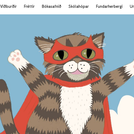
Viðburðir
Fréttir
Bókasafnið
Skólahópar
Fundarherbergi
U