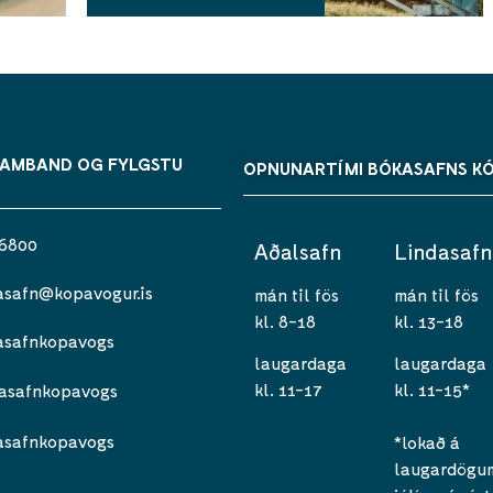
SAMBAND OG FYLGSTU
OPNUNARTÍMI BÓKASAFNS K
 6800
Aðalsafn
Lindasafn
asafn@kopavogur.is
mán til fös
mán til fös
kl. 8-18
kl. 13-18
asafnkopavogs
laugardaga
laugardaga
kl. 11-17
kl. 11-15*
asafnkopavogs
asafnkopavogs
*lokað á
laugardögum 