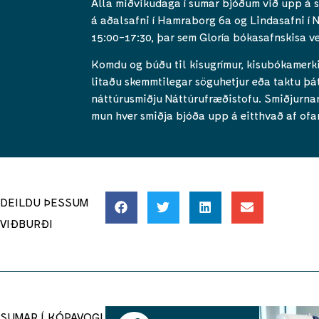
Alla miðvikudaga í sumar bjóðum við upp á 
á aðalsafni í Hamraborg 6a og Lindasafni í N
15:00-17:30, þar sem Gloría bókasafnskisa ver
Komdu og búðu til kisugrímur, kisubókamerki, 
litaðu skemmtilegar söguhetjur eða taktu þátt
náttúrusmiðju Náttúrufræðistofu. Smiðjurnar
mun hver smiðja bjóða upp á eitthvað af ofa
DEILDU ÞESSUM
VIÐBURÐI
SUMAR Í KÓPAVOGI