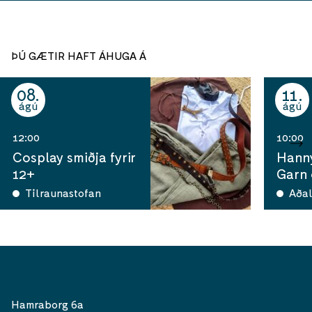
ÞÚ GÆTIR HAFT ÁHUGA Á
08
11
ágú
ágú
12:00
10:00
Cosplay smiðja fyrir
Hann
12+
Garn
Tilraunastofan
Aðal
Hamraborg 6a