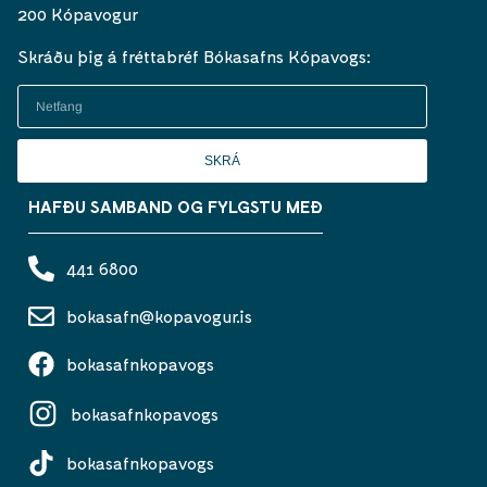
200 Kópavogur
Skráðu þig á fréttabréf Bókasafns Kópavogs:
SKRÁ
HAFÐU SAMBAND OG FYLGSTU MEÐ
441 6800
bokasafn@kopavogur.is
bokasafnkopavogs
bokasafnkopavogs
bokasafnkopavogs