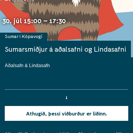
VIÐBURÐIR
30. júl 15:00 – 17:30
Sumar í Kópavogi
Sumarsmiðjur á aðalsafni og Lindasafni
Aðalsafn & Lindasafn
Athugið, þessi viðburður er liðinn.