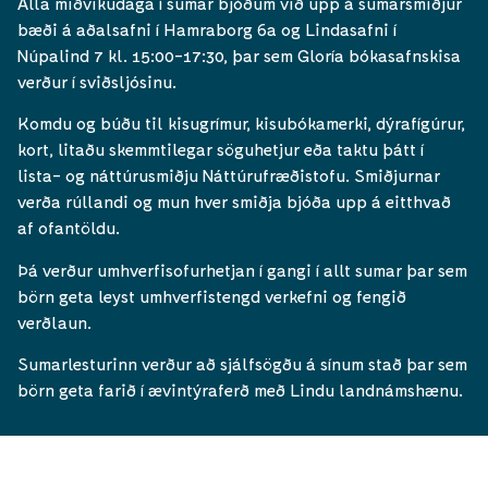
Alla miðvikudaga í sumar bjóðum við upp á sumarsmiðjur
bæði á aðalsafni í Hamraborg 6a og Lindasafni í
Núpalind 7 kl. 15:00-17:30, þar sem Gloría bókasafnskisa
verður í sviðsljósinu.
Komdu og búðu til kisugrímur, kisubókamerki, dýrafígúrur,
kort, litaðu skemmtilegar söguhetjur eða taktu þátt í
lista- og náttúrusmiðju Náttúrufræðistofu. Smiðjurnar
verða rúllandi og mun hver smiðja bjóða upp á eitthvað
af ofantöldu.
Þá verður umhverfisofurhetjan í gangi í allt sumar þar sem
börn geta leyst umhverfistengd verkefni og fengið
verðlaun.
Sumarlesturinn verður að sjálfsögðu á sínum stað þar sem
börn geta farið í ævintýraferð með Lindu landnámshænu.