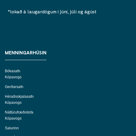
*lokað á laugardögum í júní, júlí og ágúst
MENNINGARHÚSIN
Bókasafn
Kópavogs
Gerðarsafn
Héraðsskjalasafn
Kópavogs
Náttúrufræðistofa
Kópavogs
Salurinn