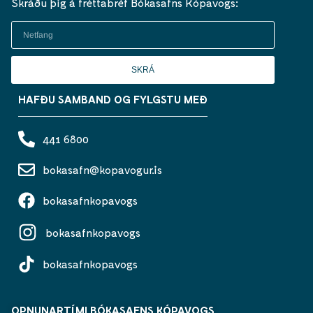
Skráðu þig á fréttabréf Bókasafns Kópavogs:
SKRÁ
HAFÐU SAMBAND OG FYLGSTU MEÐ
441 6800
bokasafn@kopavogur.is
bokasafnkopavogs
bokasafnkopavogs
bokasafnkopavogs
OPNUNARTÍMI BÓKASAFNS KÓPAVOGS