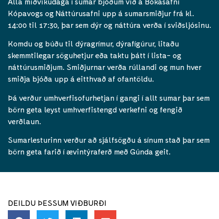
Alla miðvikudaga í sumar bjóðum við á Bókasafni
Kópavogs og Náttúrusafni upp á sumarsmiðjur frá kl.
14:00 til 17:30, þar sem dýr og náttúra verða í sviðsljósinu.
Komdu og búðu til dýragrímur, dýrafígúrur, litaðu
skemmtilegar söguhetjur eða taktu þátt í lista- og
náttúrusmiðjum. Smiðjurnar verða rúllandi og mun hver
smiðja bjóða upp á eitthvað af ofantöldu.
Þá verður umhverfisofurhetjan í gangi í allt sumar þar sem
börn geta leyst umhverfistengd verkefni og fengið
verðlaun.
Sumarlesturinn verður að sjálfsögðu á sínum stað þar sem
börn geta farið í ævintýraferð með Gúnda geit.
DEILDU ÞESSUM VIÐBURÐI