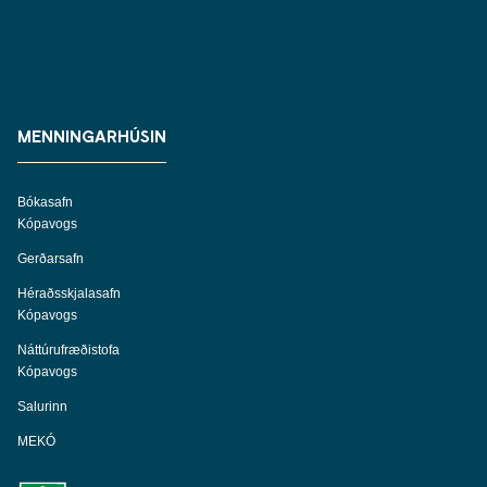
MENNINGARHÚSIN
Bókasafn
Kópavogs
Gerðarsafn
Héraðsskjalasafn
Kópavogs
Náttúrufræðistofa
Kópavogs
Salurinn
MEKÓ