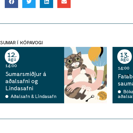
SUMAR Í KÓPAVOGI
12
13
ágú
ágú
14:00
14:00
Sumarsmiðjur á
Fatab
aðalsafni og
sauma
Lindasafni
Bók
Aðalsafn & Lindasafn
aðalsa