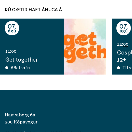
ÞÚ GÆTIR HAFT ÁHUGA Á
07
07
ágú
ágú
14:00
11:00
Cospl
Get together
12+
Aðalsafn
Tilr
Hamraborg 6a
200 Kópavogur