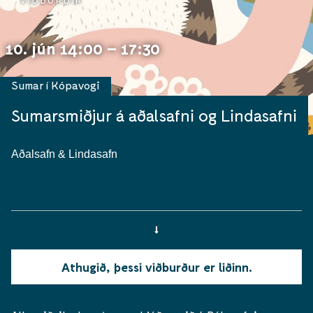
VIÐBURÐIR
10. jún 14:00 – 17:30
Sumar í Kópavogi
Sumarsmiðjur á aðalsafni og Lindasafni
Aðalsafn & Lindasafn
Athugið, þessi viðburður er liðinn.