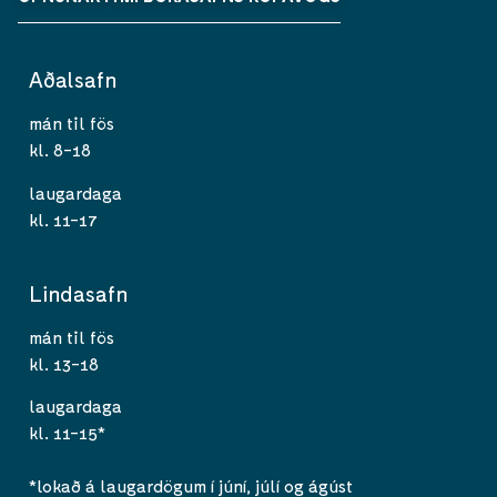
Aðalsafn
mán til fös
kl. 8-18
laugardaga
kl. 11-17
Lindasafn
mán til fös
kl. 13-18
laugardaga
kl. 11-15*
*lokað á laugardögum í júní, júlí og ágúst