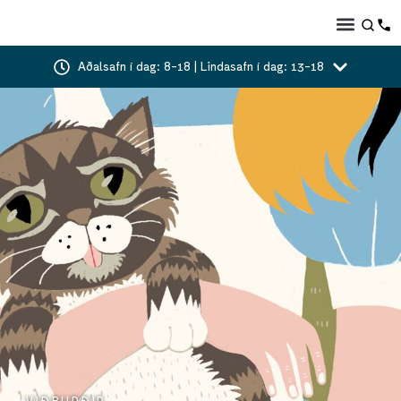
Aðalsafn í dag: 8-18 | Lindasafn í dag: 13-18