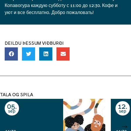
Копавогура каждую субботу с 11:00 до 12:30. Кофе и
уют и все бесплатно. Добро пожаловать!
DEILDU ÞESSUM VIÐBURÐI
TALA OG SPILA
05
12
sep
sep
11:30
11:30