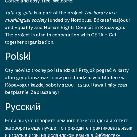
Coffee and cosy, free. Welcome!
Tala og spila
is a part of the project
The library in a
multilingual society
funded by Nordplus, Bókasafnasjóður
and Equality and Human Rights Council in Kópavogur.
The project is also in cooperation with GETA – Get
together organization.
Polski
Czy mówisz trochę po islandzku? Przyjdź pograć w karty
albo gry planszowe i mów po islandzku w bibliotece w
Kópavogur każdej soboty 11:00 -12:30. Kawa i miły czas
bezpłatnie. Zapraszamy!
Pусский
Если вы уже говорите немного по-исландски и хотите
заговорить еще лучше, то приходите практиковать язык
и играть в игры на исландском языке в библиотеку