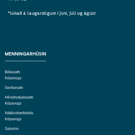
*lokað á laugardögum í júní, júlí og ágúst
MENNINGARHÚSIN
Bókasafn
Kópavogs
Gerðarsafn
Héraðsskjalasafn
Kópavogs
Náttúrufræðistofa
Kópavogs
Salurinn