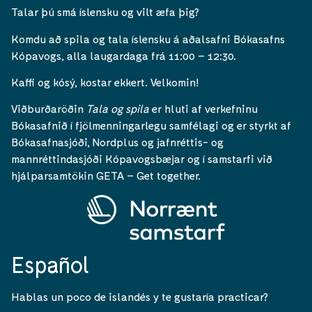
Talar þú smá íslensku og vilt æfa þig?
Komdu að spila og tala íslensku á aðalsafni Bókasafns
Kópavogs, alla laugardaga frá 11:00 – 12:30.
Kaffi og kósý, kostar ekkert. Velkomin!
Viðburðaröðin
Tala og spila
er hluti af verkefninu
Bókasafnið í fjölmenningarlegu samfélagi og er styrkt af
Bókasafnasjóði, Nordplus og jafnréttis- og
mannréttindasjóði Kópavogsbæjar og í samstarfi við
hjálparsamtökin GETA – Get together.
Español
Hablas un poco de islandés y te gustaría practicar?