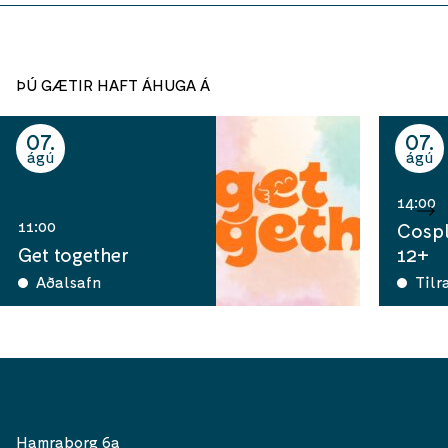
ÞÚ GÆTIR HAFT ÁHUGA Á
07
07
ágú
ágú
14:00
11:00
Cospl
Get together
12+
Aðalsafn
Tilr
Hamraborg 6a