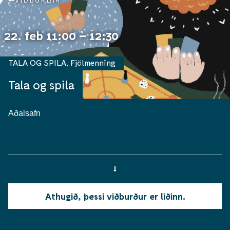
VIÐBURÐIR
22. feb 11:00 – 12:30
TALA OG SPILA
,
Fjölmenning
Tala og spila
Aðalsafn
Athugið, þessi viðburður er liðinn.