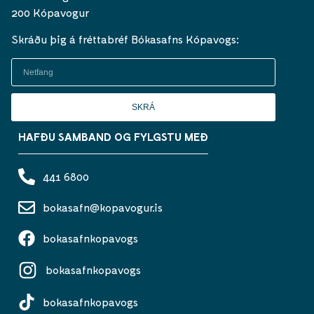
200 Kópavogur
Skráðu þig á fréttabréf Bókasafns Kópavogs:
SKRÁ
HAFÐU SAMBAND OG FYLGSTU MEÐ
441 6800
bokasafn@kopavogur.is
bokasafnkopavogs
bokasafnkopavogs
bokasafnkopavogs