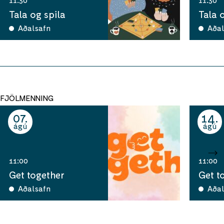
Tala og spila
Tala 
Aðalsafn
Aðal
FJÖLMENNING
07
14
ágú
ágú
11:00
11:00
Get together
Get t
Aðalsafn
Aðal