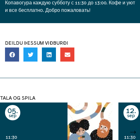
Копавогура каждую субботу с 11:30 до 13:00. Кофе и уют
и все бесплатно. Добро пожаловать!
DEILDU ÞESSUM VIÐBURÐI
TALA OG SPILA
05
12
sep
sep
11:30
11:30