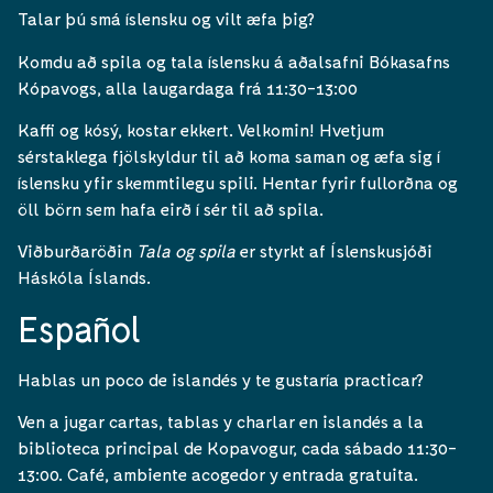
Talar þú smá íslensku og vilt æfa þig?
Komdu að spila og tala íslensku á aðalsafni Bókasafns
Kópavogs, alla laugardaga frá 11:30-13:00
Kaffi og kósý, kostar ekkert. Velkomin! Hvetjum
sérstaklega fjölskyldur til að koma saman og æfa sig í
íslensku yfir skemmtilegu spili. Hentar fyrir fullorðna og
öll börn sem hafa eirð í sér til að spila.
Viðburðaröðin
Tala og spila
er styrkt af Íslenskusjóði
Háskóla Íslands.
Español
Hablas un poco de islandés y te gustaría practicar?
Ven a jugar cartas, tablas y charlar en islandés a la
biblioteca principal de Kopavogur, cada sábado 11:30-
13:00. Café, ambiente acogedor y entrada gratuita.