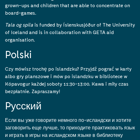
grown-ups and children that are able to concentrate on
board-games.
Tala og spila
is funded by Íslenskusjóður of The University
of Iceland and is in collaboration with GETA aid
organisation.
Polski
Czy mówisz trochę po islandzku? Przyjdź pograć w karty
albo gry planszowe i mów po islandzku w bibliotece w
Kópavogur każdej soboty 11:30-13:00. Kawa i miły czas
bezpłatnie. Zapraszamy!
Pусский
Если вы уже говорите немного по-исландски и хотите
заговорить еще лучше, то приходите практиковать язык
и играть в игры на исландском языке в библиотеку