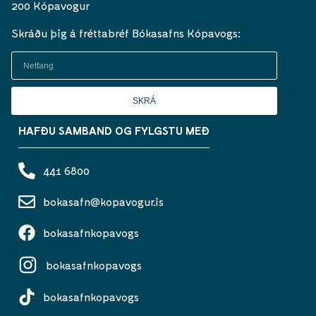
200 Kópavogur
Skráðu þig á fréttabréf Bókasafns Kópavogs:
SKRÁ
HAFÐU SAMBAND OG FYLGSTU MEÐ
441 6800
bokasafn@kopavogur.is
bokasafnkopavogs
bokasafnkopavogs
bokasafnkopavogs