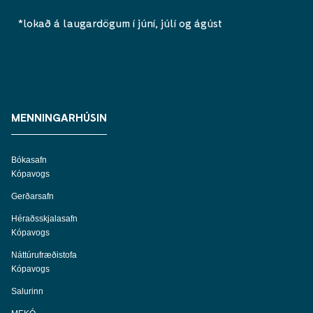
*lokað á laugardögum í júní, júlí og ágúst
MENNINGARHÚSIN
Bókasafn
Kópavogs
Gerðarsafn
Héraðsskjalasafn
Kópavogs
Náttúrufræðistofa
Kópavogs
Salurinn