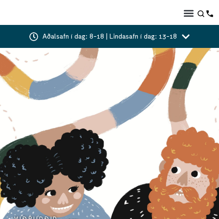
Aðalsafn í dag: 8-18 | Lindasafn í dag: 13-18