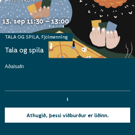
VIÐBURÐIR
13. sep 11:30 – 13:00
TALA OG SPILA
,
Fjölmenning
Tala og spila
Aðalsafn
Athugið, þessi viðburður er liðinn.