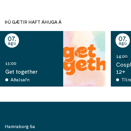
ÞÚ GÆTIR HAFT ÁHUGA Á
07
07
ágú
ágú
14:00
11:00
Cospl
Get together
12+
Aðalsafn
Tilr
Hamraborg 6a