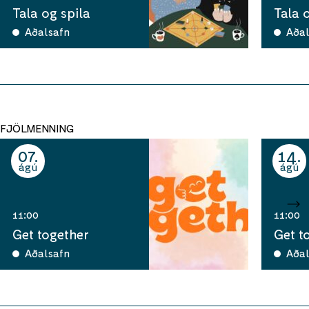
Tala og spila
Tala 
Aðalsafn
Aðal
FJÖLMENNING
07
14
ágú
ágú
11:00
11:00
Get together
Get t
Aðalsafn
Aðal