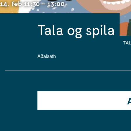
14. feb 11:30 – 13:00
Tala og spila
TAL
Aðalsafn