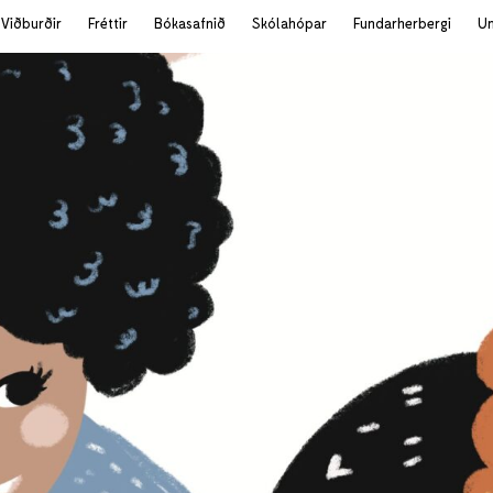
Viðburðir
Fréttir
Bókasafnið
Skólahópar
Fundarherbergi
U