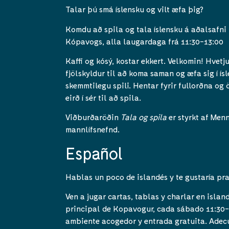
Talar þú smá íslensku og vilt æfa þig?
Komdu að spila og tala íslensku á aðalsafni
Kópavogs, alla laugardaga frá 11:30-13:00
Kaffi og kósý, kostar ekkert. Velkomin! Hvetj
fjölskyldur til að koma saman og æfa sig í ísl
skemmtilegu spili. Hentar fyrir fullorðna og 
eirð í sér til að spila.
Viðburðaröðin
Tala og spila
er styrkt af Men
mannlífsnefnd.
Español
Hablas un poco de islandés y te gustaría pra
Ven a jugar cartas, tablas y charlar en islan
principal de Kopavogur, cada sábado 11:30-
ambiente acogedor y entrada gratuita. Adec