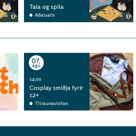
Tala og spila
Aðalsafn
07
ágú
14:00
Cosplay smiðja fyrir
12+
Tilraunastofan