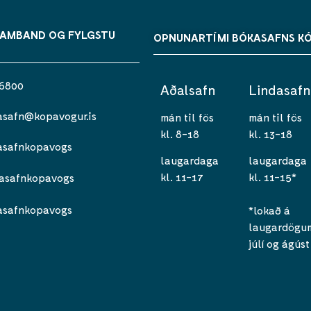
SAMBAND OG FYLGSTU
OPNUNARTÍMI BÓKASAFNS K
 6800
Aðalsafn
Lindasafn
asafn@kopavogur.is
mán til fös
mán til fös
kl. 8-18
kl. 13-18
asafnkopavogs
laugardaga
laugardaga
kl. 11-17
kl. 11-15*
asafnkopavogs
asafnkopavogs
*lokað á
laugardögum 
júlí og ágúst