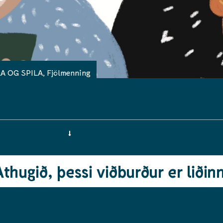
A OG SPILA
,
Fjölmenning
Athugið, þessi viðburður er liðinn