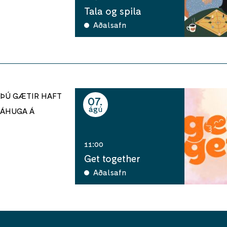
Tala og spila
Aðalsafn
ÞÚ GÆTIR HAFT
07
ágú
ÁHUGA Á
11:00
Get together
Aðalsafn