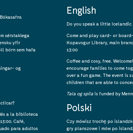
English
 Bókasafns
Do you speak a little Icelandic
Come and play card- or board-
um sérstaklega
Kopavogur Library, main branc
ensku yfir
13:00
öll börn sem hafa
Coffee and cosy, free. Welcome
encourage families to come tog
ningar- og
over a fun game. The event is 
children that are able to conc
Tala og spila
is funded by Menn
cticar?
Polski
dés a la biblioteca
Czy mówisz trochę po islandzk
13:00. Café,
gry planszowe i mów po island
uado para adultos