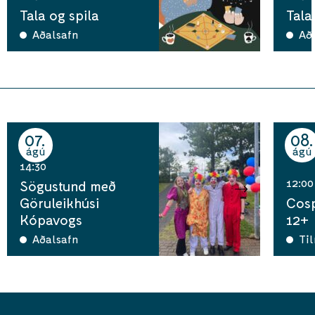
Tala og spila
Tala
Aðalsafn
Að
07
08
ágú
ágú
14:30
12:00
Sögustund með
Göruleikhúsi
Cosp
Kópavogs
12+
Aðalsafn
Ti