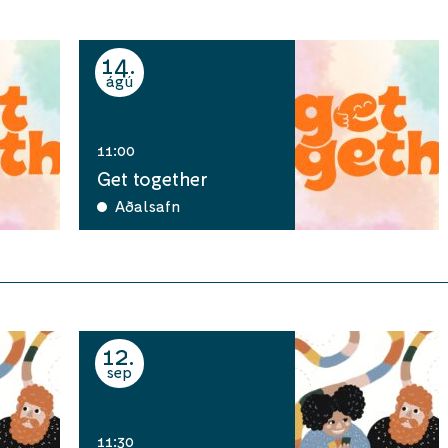
14
ágú
11:00
Get together
Aðalsafn
12
sep
11:30