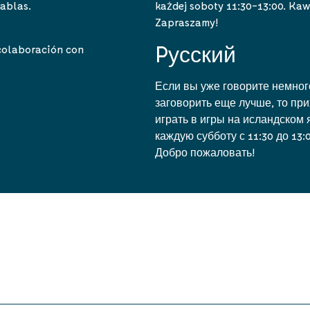
każdej soboty 11:30-13:00. Kawa
tablas.
Zapraszamy!
Pусский
 colaboración con
Если вы уже говорите немног
заговорить еще лучше, то при
играть в игры на исландском 
каждую субботу с 11:30 до 13:
Добро пожаловать!