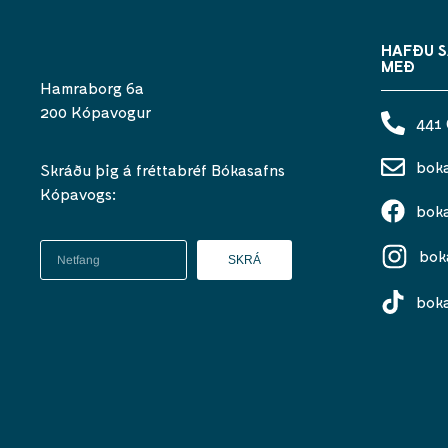
HAFÐU 
MEÐ
Hamraborg 6a
200 Kópavogur
441
bok
Skráðu þig á fréttabréf Bókasafns
Kópavogs:
bok
bok
SKRÁ
bok