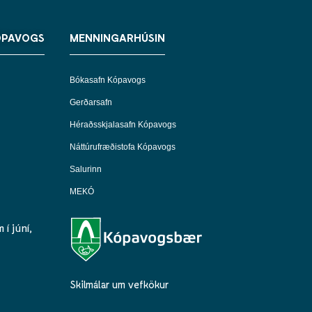
ÓPAVOGS
MENNINGARHÚSIN
Bókasafn Kópavogs
Gerðarsafn
Héraðsskjalasafn Kópavogs
Náttúrufræðistofa Kópavogs
Salurinn
MEKÓ
í júní,
Skilmálar um vefkökur