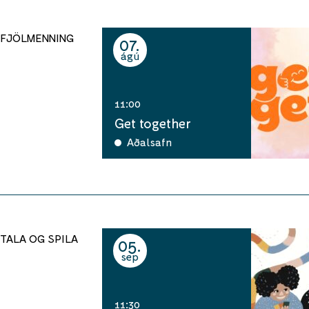
FJÖLMENNING
07
ágú
11:00
Get together
Aðalsafn
TALA OG SPILA
05
sep
11:30