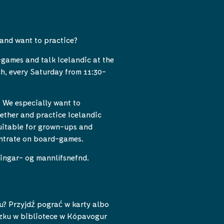
 and want to practice?
games and talk Icelandic at the
h, every Saturday from 11:30-
! We especially want to
ether and practice Icelandic
suitable for grown-ups and
entrate on board-games.
ingar- og mannlífsnefnd.
u? Przyjdź pograć w karty albo
zku w bibliotece w Kópavogur