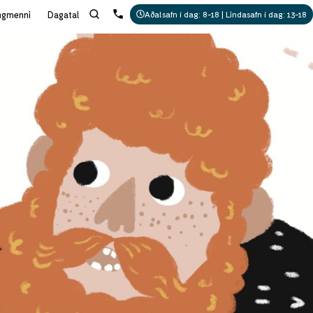
ngmenni
Dagatal
Aðalsafn í dag: 8-18 | Lindasafn í dag: 13-18