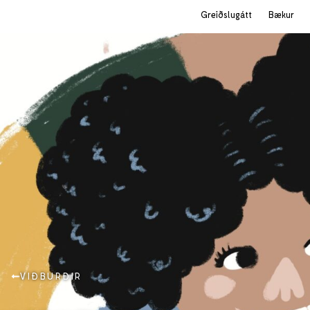
Greiðslugátt
Bækur
VIÐBURÐIR