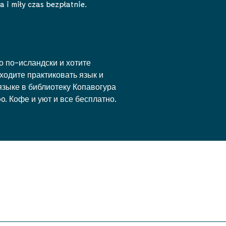
 i miły czas bezpłatnie.
о по-исландски и хотите
ходите практиковать язык и
языке в библиотеку Копавогура
00. Кофе и уют и все бесплатно.