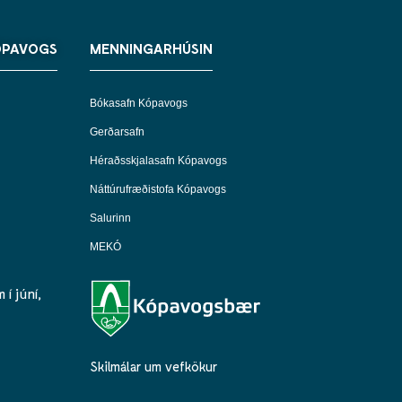
ÓPAVOGS
MENNINGARHÚSIN
Bókasafn Kópavogs
Gerðarsafn
Héraðsskjalasafn Kópavogs
Náttúrufræðistofa Kópavogs
Salurinn
MEKÓ
í júní,
Skilmálar um vefkökur