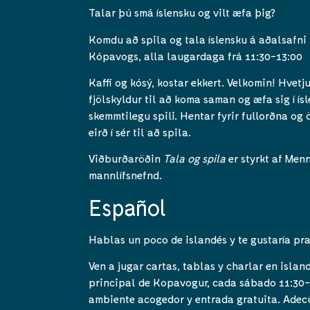
Talar þú smá íslensku og vilt æfa þig?
Komdu að spila og tala íslensku á aðalsafni
Kópavogs, alla laugardaga frá 11:30-13:00
Kaffi og kósý, kostar ekkert. Velkomin! Hvetj
fjölskyldur til að koma saman og æfa sig í ísl
skemmtilegu spili. Hentar fyrir fullorðna og 
eirð í sér til að spila.
Viðburðaröðin
Tala og spila
er styrkt af Men
mannlífsnefnd.
Español
Hablas un poco de islandés y te gustaría pra
Ven a jugar cartas, tablas y charlar en islan
principal de Kopavogur, cada sábado 11:30-
ambiente acogedor y entrada gratuita. Adec