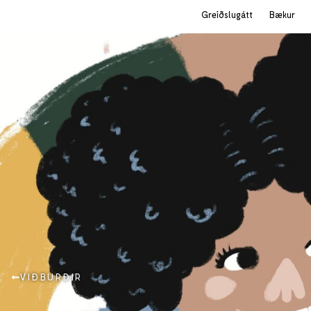
Greiðslugátt
Bækur
VIÐBURÐIR