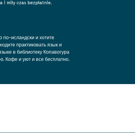
 i miły czas bezpłatnie.
о по-исландски и хотите
ходите практиковать язык и
языке в библиотеку Копавогура
00. Кофе и уют и все бесплатно.