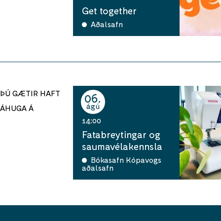
Get together
Aðalsafn
ÞÚ GÆTIR HAFT
06
ágú
ÁHUGA Á
14:00
Fatabreytingar og
saumavélakennsla
Bókasafn Kópavogs
aðalsafn