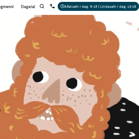
ngmenni
Dagatal
Aðalsafn í dag: 8-18 | Lindasafn í dag: 13-18