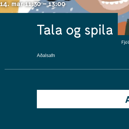
14. mar 11:30 – 13:00
Tala og spila
Fjö
Aðalsafn