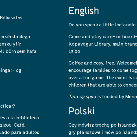
English
 Bókasafns
Do you speak a little Icelandic
Come and play card- or board-
um sérstaklega
Kopavogur Library, main branc
ensku yfir
13:00
öll börn sem hafa
Coffee and cosy, free. Welcome
encourage families to come tog
ningar- og
over a fun game. The event is 
children that are able to conc
Tala og spila
is funded by Menn
cticar?
Polski
dés a la biblioteca
Czy mówisz trochę po islandzk
13:00. Café,
gry planszowe i mów po island
uado para adultos