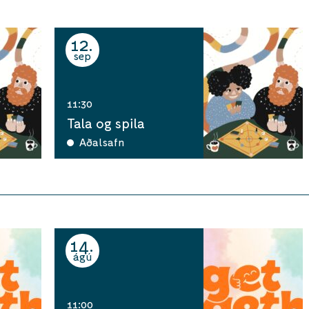
12
sep
11:30
Tala og spila
Aðalsafn
14
ágú
11:00