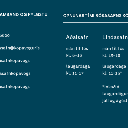
SAMBAND OG FYLGSTU
OPNUNARTÍMI BÓKASAFNS K
 6800
Aðalsafn
Lindasafn
asafn@kopavogur.is
mán til fös
mán til fös
kl. 8-18
kl. 13-18
asafnkopavogs
laugardaga
laugardaga
kl. 11-17
kl. 11-15*
asafnkopavogs
asafnkopavogs
*lokað á
laugardögum 
júlí og ágúst