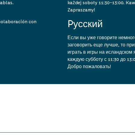
każdej soboty 11:30-13:00. Kawa
tablas.
Zapraszamy!
Pусский
 colaboración con
Если вы уже говорите немног
заговорить еще лучше, то при
играть в игры на исландском 
каждую субботу с 11:30 до 13:
Добро пожаловать!