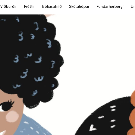
Viðburðir
Fréttir
Bókasafnið
Skólahópar
Fundarherbergi
U