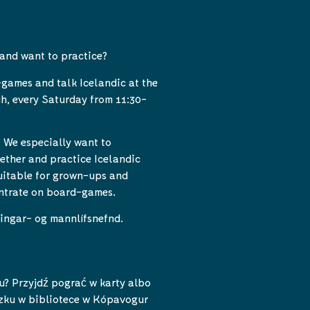
 and want to practice?
games and talk Icelandic at the
h, every Saturday from 11:30-
! We especially want to
ether and practice Icelandic
suitable for grown-ups and
entrate on board-games.
ingar- og mannlífsnefnd.
u? Przyjdź pograć w karty albo
zku w bibliotece w Kópavogur