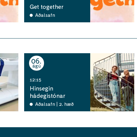
Get together
Aðalsafn
06
ágú
12:15
Hinsegin
hádegistónar
Aðalsafn | 2. hæð