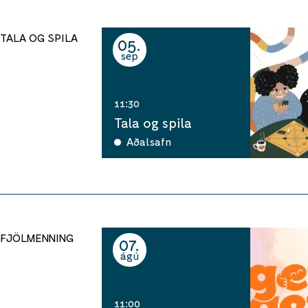
TALA OG SPILA
05
sep
11:30
Tala og spila
Aðalsafn
FJÖLMENNING
07
ágú
11:00