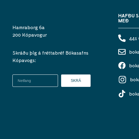
HAFÐU 
MEÐ
Hamraborg 6a
200 Kópavogur
441
bok
Skráðu þig á fréttabréf Bókasafns
Kópavogs:
bok
bok
SKRÁ
bok