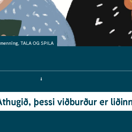
lmenning
,
TALA OG SPILA
Athugið, þessi viðburður er liðinn