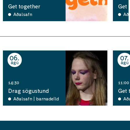
Get together
Get 
Aðalsafn
Að
06
07
ágú
ágú
14:30
11:00
Drag sögustund
Get 
Aðalsafn | barnadeild
Að