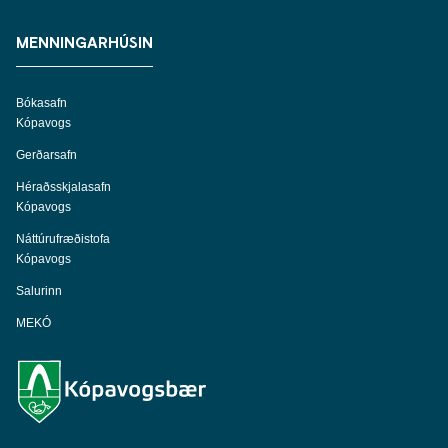
MENNINGARHÚSIN
Bókasafn
Kópavogs
Gerðarsafn
Héraðsskjalasafn
Kópavogs
Náttúrufræðistofa
Kópavogs
Salurinn
MEKÓ