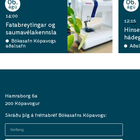
06
06
ágú
ágú
14:00
12:15
Fatabreytingar og
Hinse
saumavélakennsla
hádeg
Bókasafn Kópavogs
aðalsafn
Aðal
Hamraborg 6a
200 Kópavogur
Skráðu þig á fréttabréf Bókasafns Kópavogs: