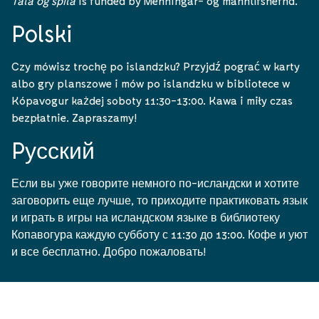
Tala og spila
is funded by Menningar- og mannlífsnefnd.
Polski
Czy mówisz trochę po islandzku? Przyjdź pograć w karty
albo gry planszowe i mów po islandzku w bibliotece w
Kópavogur każdej soboty 11:30-13:00. Kawa i miły czas
bezpłatnie. Zapraszamy!
Pусский
Если вы уже говорите немного по-исландски и хотите
заговорить еще лучше, то приходите практиковать язык
и играть в игры на исландском языке в библиотеку
Копавогура каждую субботу с 11:30 до 13:00. Кофе и уют
и все бесплатно. Добро пожаловать!