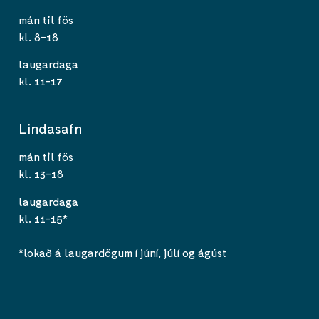
mán til fös
kl. 8-18
laugardaga
kl. 11-17
Lindasafn
mán til fös
kl. 13-18
laugardaga
kl. 11-15*
*lokað á laugardögum í júní, júlí og ágúst