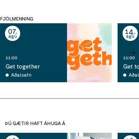
FJÖLMENNING
07
14
ágú
ágú
11:00
11:00
Get together
Get t
Aðalsafn
Aðal
ÞÚ GÆTIR HAFT ÁHUGA Á