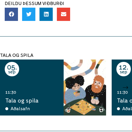
DEILDU ÞESSUM VIÐBURÐI
TALA OG SPILA
05
12
sep
sep
11:30
11:30
Tala og spila
Tala 
Aðalsafn
Aðal