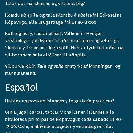
Talar þú smá íslensku og vilt æfa þig?
Komdu að spila og tala íslensku á aðalsafni Bókasafns
Kópavogs, alla laugardaga frá 11:30-13:00
Kaffi og kósý, kostar ekkert. Velkomin! Hvetjum
sérstaklega fjölskyldur til að koma saman og æfa sig í
íslensku yfir skemmtilegu spili. Hentar fyrir fullorðna og
öll börn sem hafa eirð í sér til að spila.
Viðburðaröðin
Tala og spila
er styrkt af Menningar- og
mannlífsnefnd.
Español
Hablas un poco de islandés y te gustaría practicar?
Ven a jugar cartas, tablas y charlar en islandés a la
biblioteca principal de Kopavogur, cada sábado 11:30-
13:00. Café, ambiente acogedor y entrada gratuita.