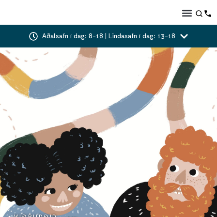
Aðalsafn í dag: 8-18 | Lindasafn í dag: 13-18