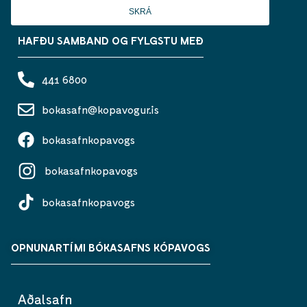
SKRÁ
HAFÐU SAMBAND OG FYLGSTU MEÐ
441 6800
bokasafn@kopavogur.is
bokasafnkopavogs
bokasafnkopavogs
bokasafnkopavogs
OPNUNARTÍMI BÓKASAFNS KÓPAVOGS
Aðalsafn