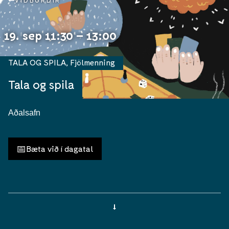
VIÐBURÐIR
19. sep 11:30 – 13:00
TALA OG SPILA
,
Fjölmenning
Tala og spila
Aðalsafn
📅
Bæta við í dagatal