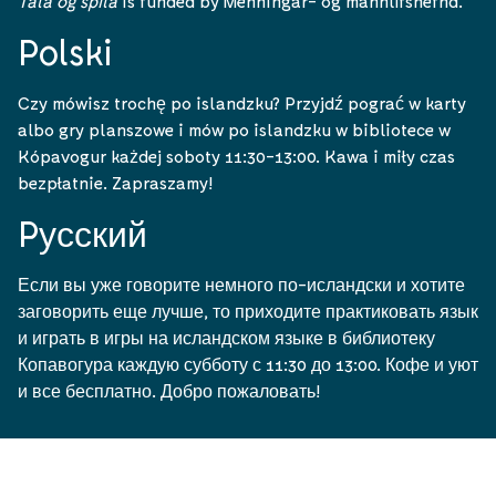
Tala og spila
is funded by Menningar- og mannlífsnefnd.
Polski
Czy mówisz trochę po islandzku? Przyjdź pograć w karty
albo gry planszowe i mów po islandzku w bibliotece w
Kópavogur każdej soboty 11:30-13:00. Kawa i miły czas
bezpłatnie. Zapraszamy!
Pусский
Если вы уже говорите немного по-исландски и хотите
заговорить еще лучше, то приходите практиковать язык
и играть в игры на исландском языке в библиотеку
Копавогура каждую субботу с 11:30 до 13:00. Кофе и уют
и все бесплатно. Добро пожаловать!