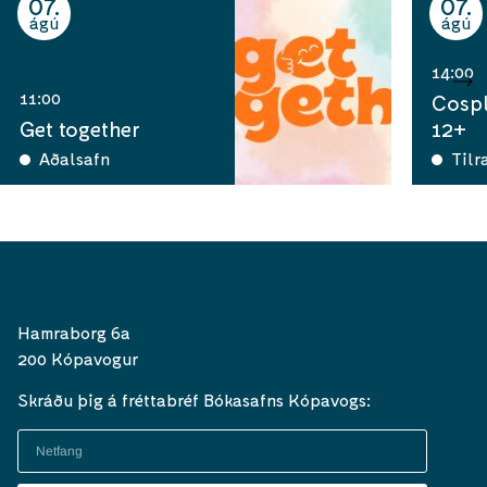
07
07
ágú
ágú
14:00
11:00
Cospl
Get together
12+
Aðalsafn
Tilr
Hamraborg 6a
200 Kópavogur
Skráðu þig á fréttabréf Bókasafns Kópavogs: