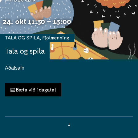
VIÐBURÐIR
24. okt 11:30 – 13:00
TALA OG SPILA
,
Fjölmenning
Tala og spila
Aðalsafn
📅
Bæta við í dagatal