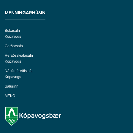
MENNINGARHÚSIN
Bókasafn
Kópavogs
Gerðarsafn
Héraðsskjalasafn
Kópavogs
Náttúrufræðistofa
Kópavogs
Salurinn
MEKÓ