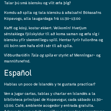
Talar þú smá íslensku og vilt æfa þig?
Komdu að spila og tala íslensku á aðalsafni Bókasafns
Kópavogs, alla laugardaga frá 11:30-13:00
Kaffi og kósý, kostar ekkert. Velkomin! Hvetjum
sérstaklega fjölskyldur til að koma saman og æfa sig í
íslensku yfir skemmtilegu spili. Hentar fyrir fullorðna og
öll börn sem hafa eirð í sér til að spila.
Viðburðaröðin
Tala og spila
er styrkt af Menningar- og
mannlífsnefnd.
Español
Hablas un poco de islandés y te gustaría practicar?
Ven a jugar cartas, tablas y charlar en islandés a la
biblioteca principal de Kopavogur, cada sábado 11:30-
13:00. Café, ambiente acogedor y entrada gratuita.