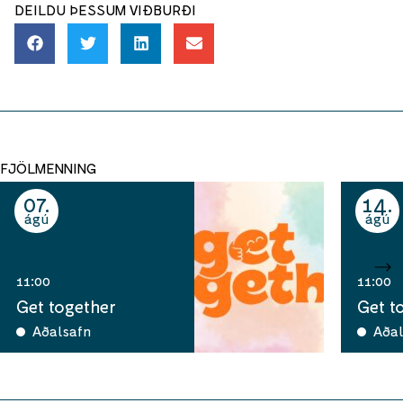
DEILDU ÞESSUM VIÐBURÐI
FJÖLMENNING
07
14
ágú
ágú
11:00
11:00
Get together
Get t
Aðalsafn
Aðal