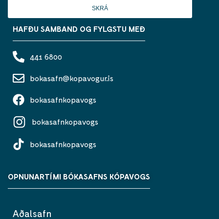
SKRÁ
HAFÐU SAMBAND OG FYLGSTU MEÐ
441 6800
bokasafn@kopavogur.is
bokasafnkopavogs
bokasafnkopavogs
bokasafnkopavogs
OPNUNARTÍMI BÓKASAFNS KÓPAVOGS
Aðalsafn