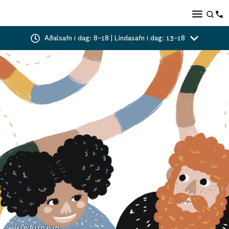
Aðalsafn í dag: 8-18 | Lindasafn í dag: 13-18