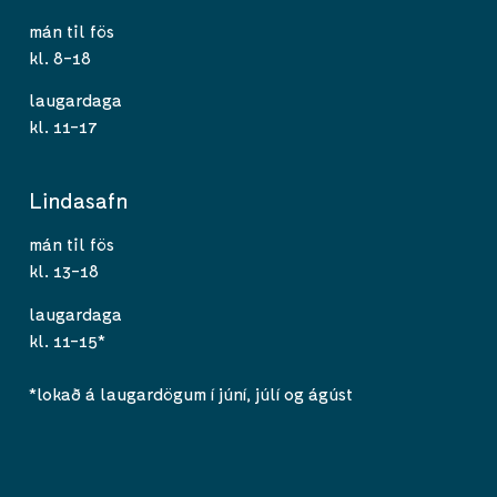
mán til fös
kl. 8-18
laugardaga
kl. 11-17
Lindasafn
mán til fös
kl. 13-18
laugardaga
kl. 11-15*
*lokað á laugardögum í júní, júlí og ágúst