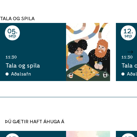
TALA OG SPILA
05
12
sep
sep
11:30
11:30
Tala og spila
Tala 
Aðalsafn
Aðal
ÞÚ GÆTIR HAFT ÁHUGA Á