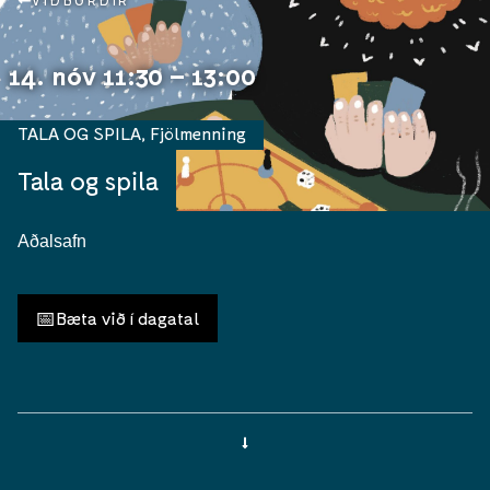
VIÐBURÐIR
14. nóv 11:30 – 13:00
TALA OG SPILA
,
Fjölmenning
Tala og spila
Aðalsafn
📅
Bæta við í dagatal