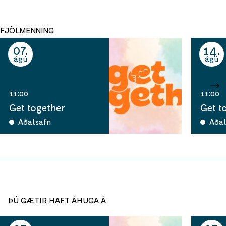
FJÖLMENNING
07
14
ágú
ágú
11:00
11:00
Get together
Get t
Aðalsafn
Aðal
ÞÚ GÆTIR HAFT ÁHUGA Á