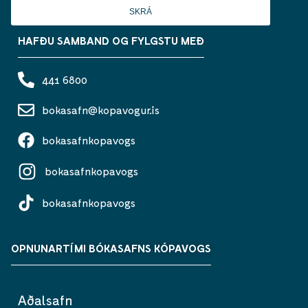
SKRÁ
HAFÐU SAMBAND OG FYLGSTU MEÐ
441 6800
bokasafn@kopavogur.is
bokasafnkopavogs
bokasafnkopavogs
bokasafnkopavogs
OPNUNARTÍMI BÓKASAFNS KÓPAVOGS
Aðalsafn