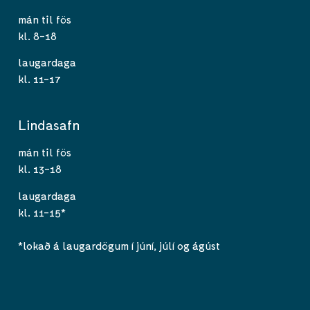
mán til fös
kl. 8-18
laugardaga
kl. 11-17
Lindasafn
mán til fös
kl. 13-18
laugardaga
kl. 11-15*
*lokað á laugardögum í júní, júlí og ágúst