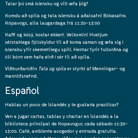
Talar þú smá íslensku og vilt æfa þig?
Komdu að spila og tala íslensku á aðalsafni Bókasafns
Kópavogs, alla laugardaga frá 11:30-13:00
Kaffi og kósý, kostar ekkert. Velkomin! Hvetjum
sérstaklega fjölskyldur til að koma saman og æfa sig í
íslensku yfir skemmtilegu spili. Hentar fyrir fullorðna og
öll börn sem hafa eirð í sér til að spila.
Viðburðaröðin
Tala og spila
er styrkt af Menningar- og
mannlífsnefnd.
Español
Hablas un poco de islandés y te gustaría practicar?
Ven a jugar cartas, tablas y charlar en islandés a la
biblioteca principal de Kopavogur, cada sábado 11:30-
13:00. Café, ambiente acogedor y entrada gratuita.