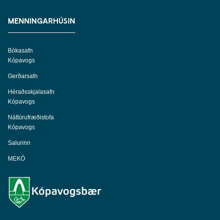
MENNINGARHÚSIN
Bókasafn
Kópavogs
Gerðarsafn
Héraðsskjalasafn
Kópavogs
Náttúrufræðistofa
Kópavogs
Salurinn
MEKÓ