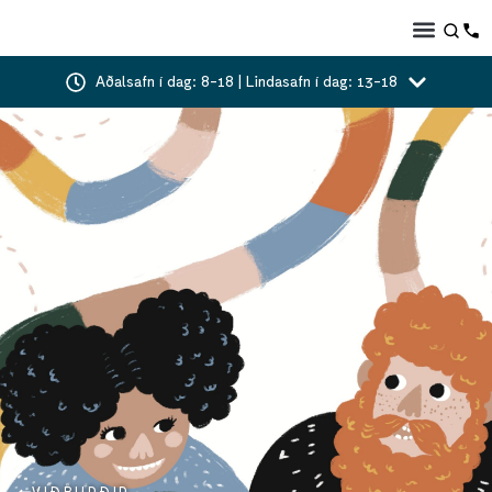
Aðalsafn í dag: 8-18 | Lindasafn í dag: 13-18