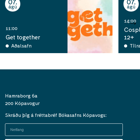
07
07
ágú
ágú
14:00
11:00
Cospl
Get together
12+
Aðalsafn
Tilr
Hamraborg 6a
200 Kópavogur
Skráðu þig á fréttabréf Bókasafns Kópavogs: