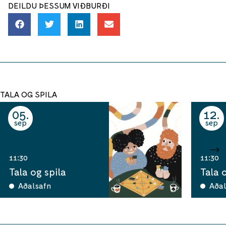
DEILDU ÞESSUM VIÐBURÐI
TALA OG SPILA
05
12
sep
sep
11:30
11:30
Tala og spila
Tala 
Aðalsafn
Aðal