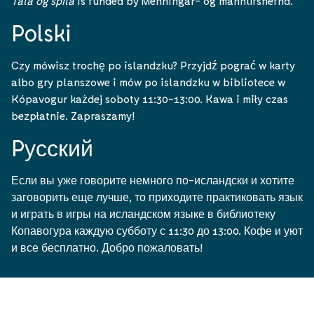
Tala og spila
is funded by Menningar- og mannlífsnefnd.
Polski
Czy mówisz trochę po islandzku? Przyjdź pograć w karty
albo gry planszowe i mów po islandzku w bibliotece w
Kópavogur każdej soboty 11:30-13:00. Kawa i miły czas
bezpłatnie. Zapraszamy!
Pусский
Если вы уже говорите немного по-исландски и хотите
заговорить еще лучше, то приходите практиковать язык
и играть в игры на исландском языке в библиотеку
Копавогура каждую субботу с 11:30 до 13:00. Кофе и уют
и все бесплатно. Добро пожаловать!