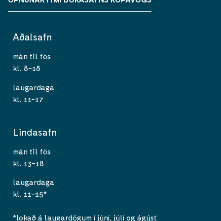
Aðalsafn
mán til fös
kl. 8-18
laugardaga
kl. 11-17
Lindasafn
mán til fös
kl. 13-18
laugardaga
kl. 11-15*
*lokað á laugardögum í júní, júlí og ágúst