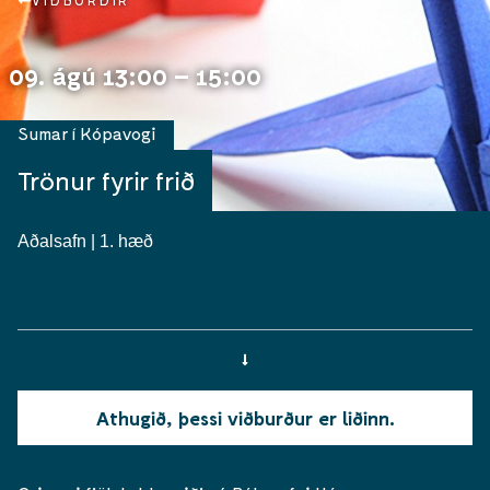
VIÐBURÐIR
09. ágú 13:00 – 15:00
Sumar í Kópavogi
Trönur fyrir frið
Aðalsafn | 1. hæð
Athugið, þessi viðburður er liðinn.