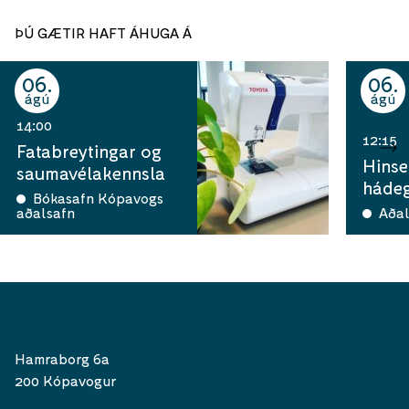
ÞÚ GÆTIR HAFT ÁHUGA Á
06
06
ágú
ágú
14:00
12:15
Fatabreytingar og
Hinse
saumavélakennsla
hádeg
Bókasafn Kópavogs
aðalsafn
Aðal
Hamraborg 6a
200 Kópavogur