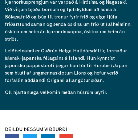
kjarnorkusprengjum var varpað á Hírósíma og Nagasakí.
Við viljum bjóða börnum og fjölskyldum að koma á
Bókasafnið og búa til trönur fyrir frið og eiga ljúfa
friðarstund saman og senda óskina um frið út í alheiminn,
óskina um heim án kjarnorkuvopna, óskina um heim án
stríðs.
Leiðbeinandi er Guðrún Helga Halldórsdóttir, formaður
íslensk-japanska félagsins á Íslandi. Hún kynntist
japönsku pappírsbroti þegar hún fór til Kurobe í Japan
sem hluti af ungmennaskiptum Lions og hefur verið
forfallin aðdáandi Origami allar götur síðan.
Öll hjartanlega velkomin meðan húsrúm leyfir.
DEILDU ÞESSUM VIÐBURÐI