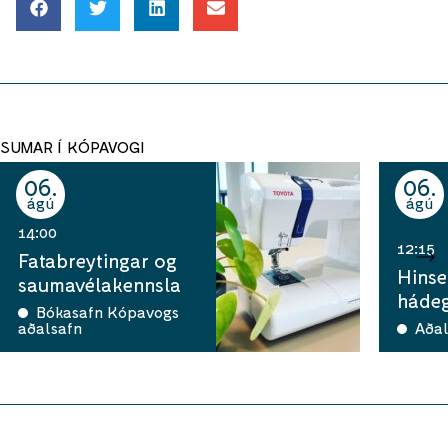
SUMAR Í KÓPAVOGI
06
06
ágú
ágú
14:00
12:15
Fatabreytingar og
Hinse
saumavélakennsla
hádeg
Bókasafn Kópavogs
aðalsafn
Aðal