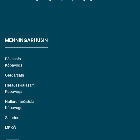
MENNINGARHÚSIN
Bókasafn
Kópavogs
Gerðarsafn
Héraðsskjalasafn
Kópavogs
Náttúrufræðistofa
Kópavogs
Salurinn
MEKÓ