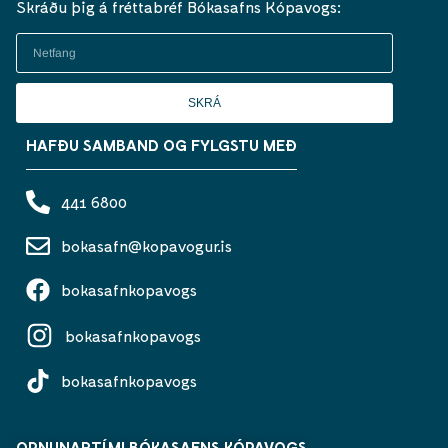
Skráðu þig á fréttabréf Bókasafns Kópavogs:
SKRÁ
HAFÐU SAMBAND OG FYLGSTU MEÐ
441 6800
bokasafn@kopavogur.is
bokasafnkopavogs
bokasafnkopavogs
bokasafnkopavogs
OPNUNARTÍMI BÓKASAFNS KÓPAVOGS