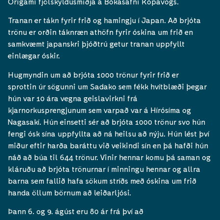
Origami fjölskyldusmiðja á Bókasafni Kópavogs.
Tranan er tákn fyrir frið og hamingju í Japan. Að brjóta
trönu er orðin táknræn athöfn fyrir óskina um frið en
samkvæmt japanskri þjóðtrú getur tranan uppfyllt
einlægar óskir.
Hugmyndin um að brjóta 1000 trönur fyrir frið er
sprottin úr sögunni um Sadako sem fékk hvítblæði þegar
hún var 10 ára vegna geislavirkni frá
kjarnorkusprengjunum sem varpað var á Hírósíma og
Nagasakí. Hún einsetti sér að brjóta 1000 trönur svo hún
fengi ósk sína uppfyllta að ná heilsu að nýju. Hún lést því
miður eftir harða baráttu við veikindi sín en þá hafði hún
náð að búa til 644 trönur. Vinir hennar komu þá saman og
kláruðu að brjóta trönurnar í minningu hennar og allra
barna sem fallið hafa sökum stríðs með óskina um frið
handa öllum börnum að leiðarljósi.
Þann 6. og 9. ágúst eru 80 ár frá því að