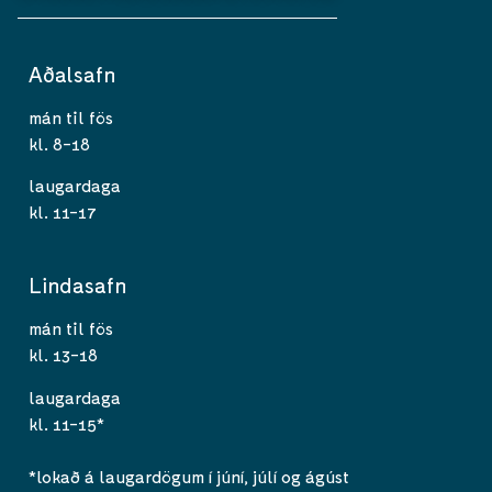
Aðalsafn
mán til fös
kl. 8-18
laugardaga
kl. 11-17
Lindasafn
mán til fös
kl. 13-18
laugardaga
kl. 11-15*
*lokað á laugardögum í júní, júlí og ágúst