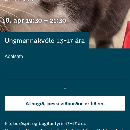
VIÐBURÐIR
18. apr 19:30 – 21:30
Ungmennakvöld 13-17 ára
Aðalsafn
Athugið, þessi viðburður er liðinn.
Bíó, borðspil og bugður fyrir 13-17 ára.