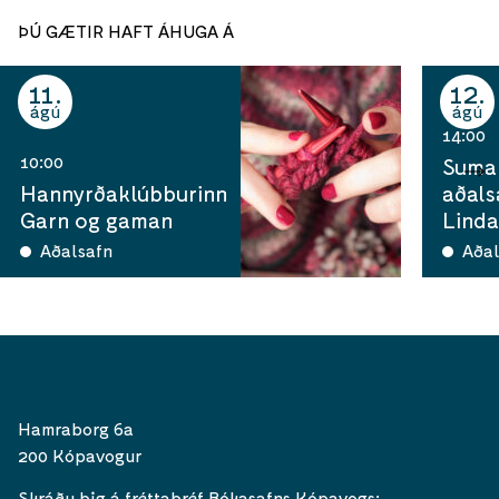
ÞÚ GÆTIR HAFT ÁHUGA Á
11
12
ágú
ágú
14:00
10:00
Sumar
Hannyrðaklúbburinn
aðals
Garn og gaman
Linda
Aðalsafn
Aðal
Hamraborg 6a
200 Kópavogur
Skráðu þig á fréttabréf Bókasafns Kópavogs: