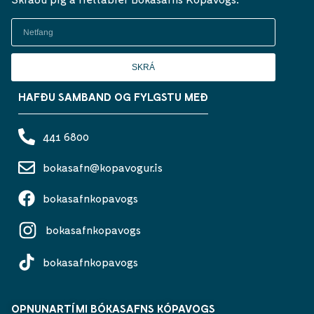
SKRÁ
HAFÐU SAMBAND OG FYLGSTU MEÐ
441 6800
bokasafn@kopavogur.is
bokasafnkopavogs
bokasafnkopavogs
bokasafnkopavogs
OPNUNARTÍMI BÓKASAFNS KÓPAVOGS