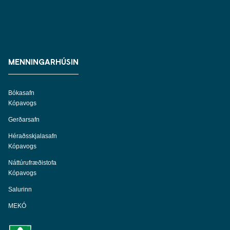
MENNINGARHÚSIN
Bókasafn
Kópavogs
Gerðarsafn
Héraðsskjalasafn
Kópavogs
Náttúrufræðistofa
Kópavogs
Salurinn
MEKÓ