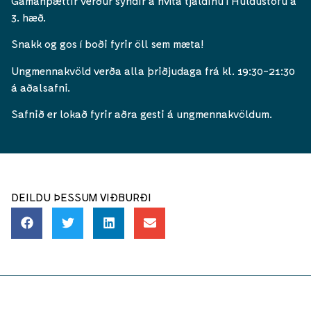
Gamanþættir verður sýndir á hvíta tjaldinu í Huldustofu á
3. hæð.
Snakk og gos í boði fyrir öll sem mæta!
Ungmennakvöld verða alla þriðjudaga frá kl. 19:30-21:30
á aðalsafni.
Safnið er lokað fyrir aðra gesti á ungmennakvöldum.
DEILDU ÞESSUM VIÐBURÐI