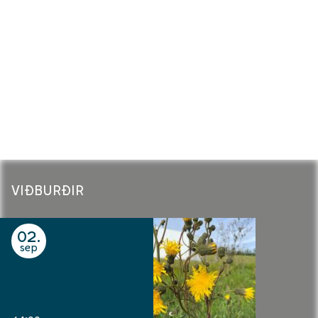
HEILSUM HAUSTI
VIÐBURÐIR
02
sep