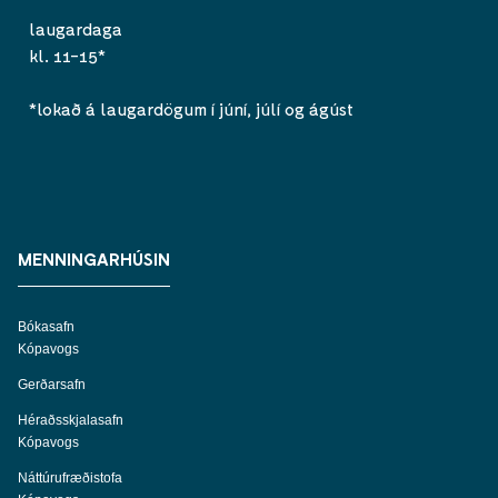
laugardaga
kl. 11-15*
*lokað á laugardögum í júní, júlí og ágúst
MENNINGARHÚSIN
Bókasafn
Kópavogs
Gerðarsafn
Héraðsskjalasafn
Kópavogs
Náttúrufræðistofa