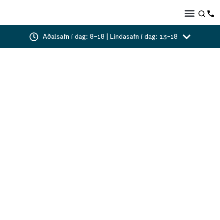
Aðalsafn í dag: 8-18 | Lindasafn í dag: 13-18