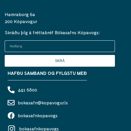
Hamraborg 6a
200 Kópavogur
Skráðu þig á fréttabréf Bókasafns Kópavogs:
SKRÁ
HAFÐU SAMBAND OG FYLGSTU MEÐ
441 6800
bokasafn@kopavogur.is
bokasafnkopavogs
bokasafnkopavogs