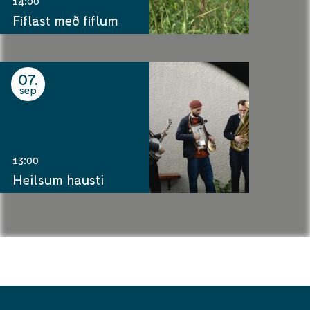
14:00
Fíflast með fíflum
07
sep
13:00
Heilsum hausti