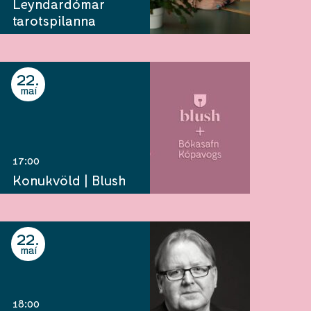
Leyndardómar
tarotspilanna
22
maí
17:00
Konukvöld | Blush
22
maí
18:00