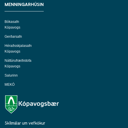
MENNINGARHÚSIN
Bókasafn
Kópavogs
Gerðarsafn
Héraðsskjalasafn
Kópavogs
Náttúrufræðistofa
Kópavogs
Salurinn
MEKÓ
Skilmálar um vefkökur