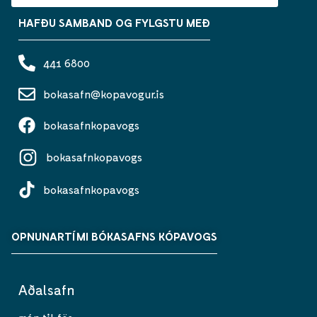
HAFÐU SAMBAND OG FYLGSTU MEÐ
441 6800
bokasafn@kopavogur.is
bokasafnkopavogs
bokasafnkopavogs
bokasafnkopavogs
OPNUNARTÍMI BÓKASAFNS KÓPAVOGS
Aðalsafn