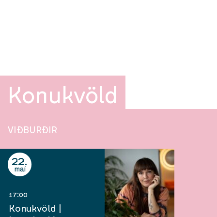
Konukvöld
VIÐBURÐIR
22
maí
17:00
Konukvöld |