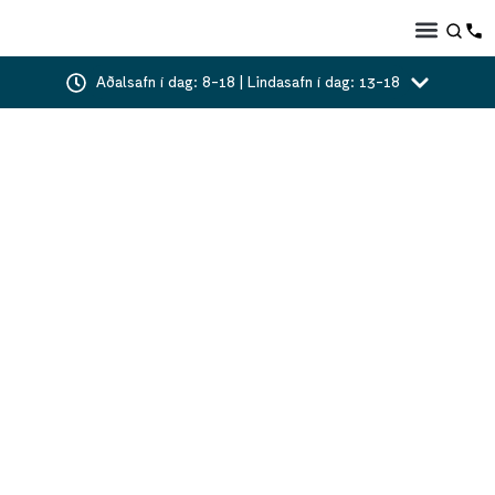
Aðalsafn í dag: 8-18 | Lindasafn í dag: 13-18