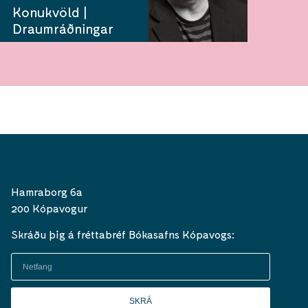
Konukvöld |
Draumráðningar
Hamraborg 6a
200 Kópavogur
Skráðu þig á fréttabréf Bókasafns Kópavogs:
SKRÁ