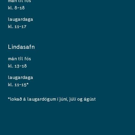
mán til fös
kl. 8-18
laugardaga
kl. 11-17
Lindasafn
mán til fös
kl. 13-18
laugardaga
kl. 11-15*
*lokað á laugardögum í júní, júlí og ágúst