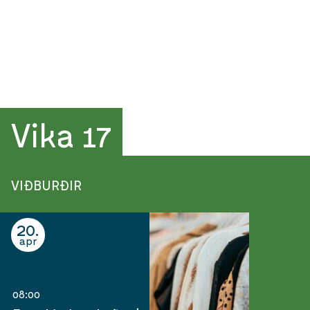
Vika 17
VIÐBURÐIR
20
apr
08:00