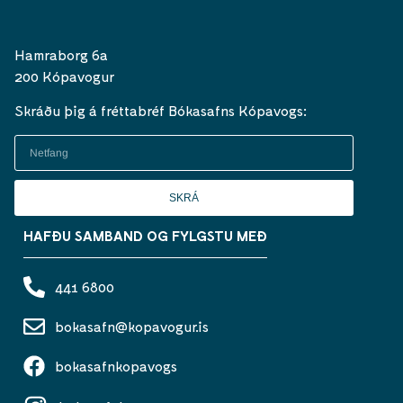
Hamraborg 6a
200 Kópavogur
Skráðu þig á fréttabréf Bókasafns Kópavogs:
SKRÁ
HAFÐU SAMBAND OG FYLGSTU MEÐ
441 6800
bokasafn@kopavogur.is
bokasafnkopavogs