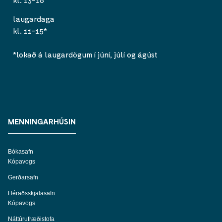
laugardaga
kl. 11-15*
*lokað á laugardögum í júní, júlí og ágúst
MENNINGARHÚSIN
Bókasafn
Kópavogs
Gerðarsafn
Héraðsskjalasafn
Kópavogs
Náttúrufræðistofa