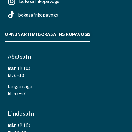
bokasafnkopavogs
bokasafnkopavogs
OPNUNARTÍMI BÓKASAFNS KÓPAVOGS
Aðalsafn
mán til fös
kl. 8-18
laugardaga
kl. 11-17
Lindasafn
mán til fös
kl. 13-18