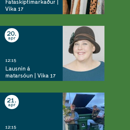
Fataskiptimarkaður |
Vika 17
20
apr
12:15
Lausnin á
matarsóun | Vika 17
21
apr
12:15