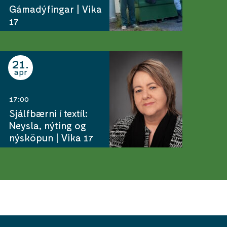
Gámadýfingar | Vika
17
21
apr
17:00
Sjálfbærni í textíl:
Neysla, nýting og
nýsköpun | Vika 17