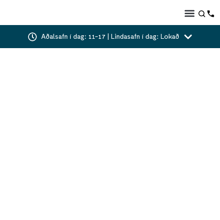
Aðalsafn í dag: 11-17 | Lindasafn í dag: Lokað