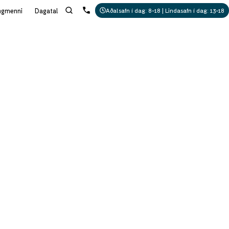
ngmenni
Dagatal
Aðalsafn í dag: 8-18 | Lindasafn í dag: 13-18