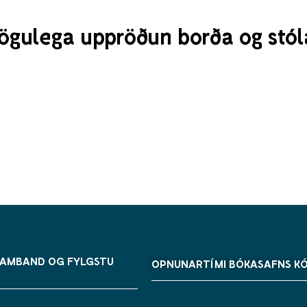
gulega uppröðun borða og stóla
SAMBAND OG FYLGSTU
OPNUNARTÍMI BÓKASAFNS K