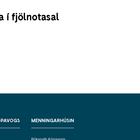
 í fjölnotasal
ÓPAVOGS
MENNINGARHÚSIN
Bókasafn Kópavogs