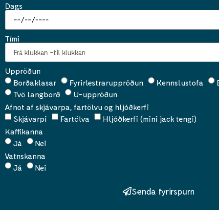
Dags
Tími
Uppröðun
Borðaklasar
Fyrirlestraruppröðun
Kennslustofa
Tvö langborð
U-uppröðun
Afnot af skjávarpa, fartölvu og hljóðkerfi
Skjávarpi
Fartölva
Hljóðkerfi (mini jack tengi)
Kaffikanna
Já
Nei
Vatnskanna
Já
Nei
Senda fyrirspurn