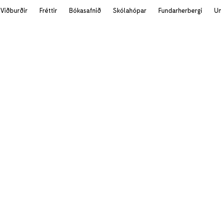
Viðburðir
Fréttir
Bókasafnið
Skólahópar
Fundarherbergi
U