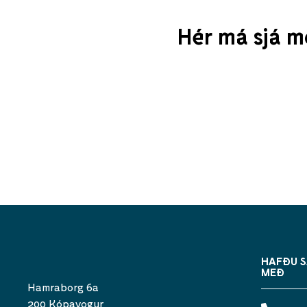
Hér má sjá mö
HAFÐU 
MEÐ
Hamraborg 6a
200 Kópavogur