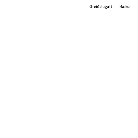
Greiðslugátt
Bækur