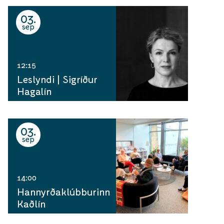
03
sep
12:15
Leslyndi | Sigríður
Hagalín
03
sep
14:00
Hannyrðaklúbburinn
Kaðlín