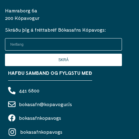
Hamraborg 6a
200 Kópavogur
Skráðu þig á fréttabréf Bókasafns Kópavogs:
SKRÁ
HAFÐU SAMBAND OG FYLGSTU MEÐ
441 6800
bokasafn@kopavogur.is
bokasafnkopavogs
bokasafnkopavogs