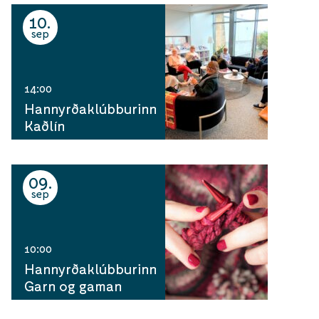
10
sep
14:00
Hannyrðaklúbburinn
Kaðlín
09
sep
10:00
Hannyrðaklúbburinn
Garn og gaman