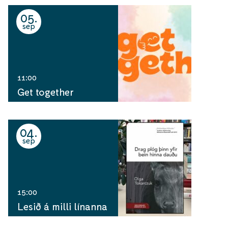
05
sep
11:00
Get together
04
sep
15:00
Lesið á milli línanna