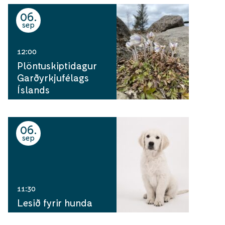
06
sep
12:00
Plöntuskiptidagur
Garðyrkjufélags
Íslands
06
sep
11:30
Lesið fyrir hunda