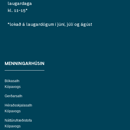
laugardaga
kl. 11-15*
*lokað á laugardögum í júní, júlí og ágúst
MENNINGARHÚSIN
Bókasafn
Kópavogs
Gerðarsafn
Héraðsskjalasafn
Kópavogs
Náttúrufræðistofa
Kópavogs