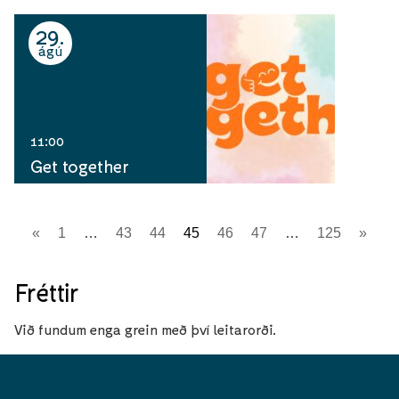
29
ágú
11:00
Get together
«
1
…
43
44
45
46
47
…
125
»
Fréttir
Við fundum enga grein með því leitarorði.