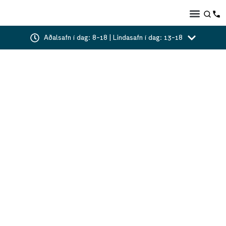
Aðalsafn í dag: 8-18 | Lindasafn í dag: 13-18