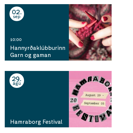
02
sep
10:00
Hannyrðaklúbburinn
Garn og gaman
29
ágú
Hamraborg Festival