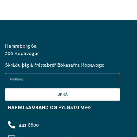
Hamraborg 6a
200 Kópavogur
Skráðu þig á fréttabréf Bókasafns Kópavogs:
SKRÁ
HAFÐU SAMBAND OG FYLGSTU MEÐ
441 6800