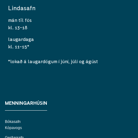
Lindasafn
mán til fös
kl. 13-18
laugardaga
kl. 11-15*
*lokað á laugardögum í júní, júlí og ágúst
MENNINGARHÚSIN
Bókasafn
Kópavogs
Gerðarsafn