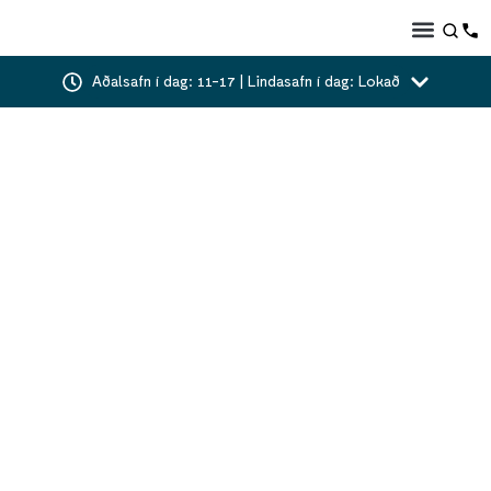
Aðalsafn í dag: 11-17 | Lindasafn í dag: Lokað