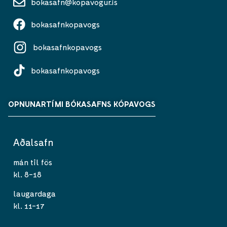
bokasafn@kopavogur.is
bokasafnkopavogs
bokasafnkopavogs
bokasafnkopavogs
OPNUNARTÍMI BÓKASAFNS KÓPAVOGS
Aðalsafn
mán til fös
kl. 8-18
laugardaga
kl. 11-17