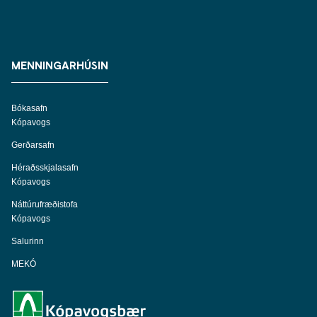
MENNINGARHÚSIN
Bókasafn
Kópavogs
Gerðarsafn
Héraðsskjalasafn
Kópavogs
Náttúrufræðistofa
Kópavogs
Salurinn
MEKÓ