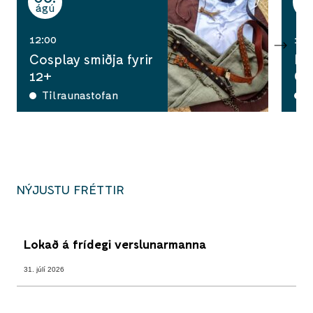
ágú
ág
12:00
10:
Cosplay smiðja fyrir
Ha
12+
Ga
Tilraunastofan
A
NÝJUSTU FRÉTTIR
Lokað á frídegi verslunarmanna
31. júlí 2026