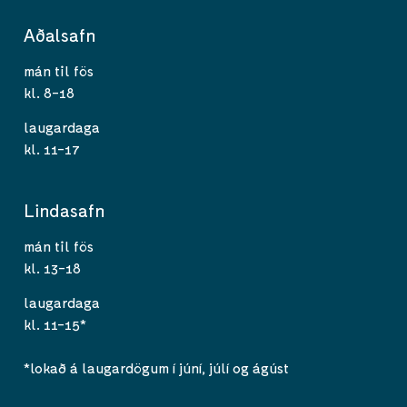
Aðalsafn
mán til fös
kl. 8-18
laugardaga
kl. 11-17
Lindasafn
mán til fös
kl. 13-18
laugardaga
kl. 11-15*
*lokað á laugardögum í júní, júlí og ágúst