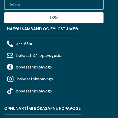
SKRÁ
HAFÐU SAMBAND OG FYLGSTU MEÐ
441 6800
bokasafn@kopavogur.is
bokasafnkopavogs
bokasafnkopavogs
bokasafnkopavogs
OPNUNARTÍMI BÓKASAFNS KÓPAVOGS