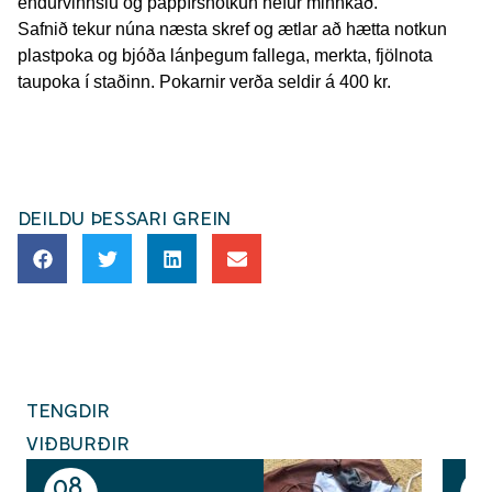
endurvinnslu og pappírsnotkun hefur minnkað.
Safnið tekur núna næsta skref og ætlar að hætta notkun
plastpoka og bjóða lánþegum fallega, merkta, fjölnota
taupoka í staðinn. Pokarnir verða seldir á 400 kr.
DEILDU ÞESSARI GREIN
TENGDIR
VIÐBURÐIR
08
1