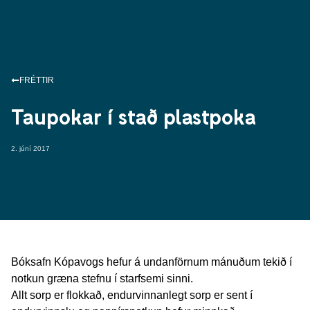
FRÉTTIR
Taupokar í stað plastpoka
2. júní 2017
Bóksafn Kópavogs hefur á undanförnum mánuðum tekið í
notkun græna stefnu í starfsemi sinni.
Allt sorp er flokkað, endurvinnanlegt sorp er sent í