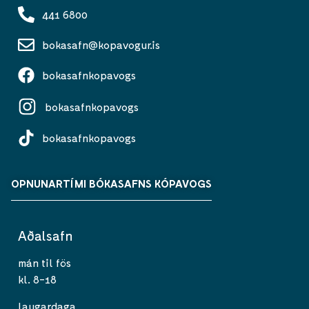
441 6800
bokasafn@kopavogur.is
bokasafnkopavogs
bokasafnkopavogs
bokasafnkopavogs
OPNUNARTÍMI BÓKASAFNS KÓPAVOGS
Aðalsafn
mán til fös
kl. 8-18
laugardaga