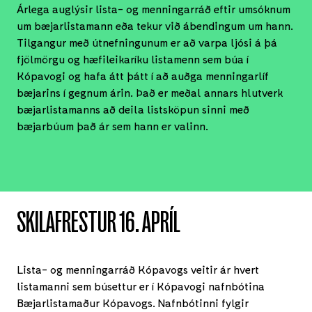
Árlega auglýsir lista- og menningarráð eftir umsóknum
um bæjarlistamann eða tekur við ábendingum um hann.
Tilgangur með útnefningunum er að varpa ljósi á þá
fjölmörgu og hæfileikaríku listamenn sem búa í
Kópavogi og hafa átt þátt í að auðga menningarlíf
bæjarins í gegnum árin. Það er meðal annars hlutverk
bæjarlistamanns að deila listsköpun sinni með
bæjarbúum það ár sem hann er valinn.
SKILAFRESTUR 16. APRÍL
Lista- og menningarráð Kópavogs veitir ár hvert
listamanni sem búsettur er í Kópavogi nafnbótina
Bæjarlistamaður Kópavogs. Nafnbótinni fylgir