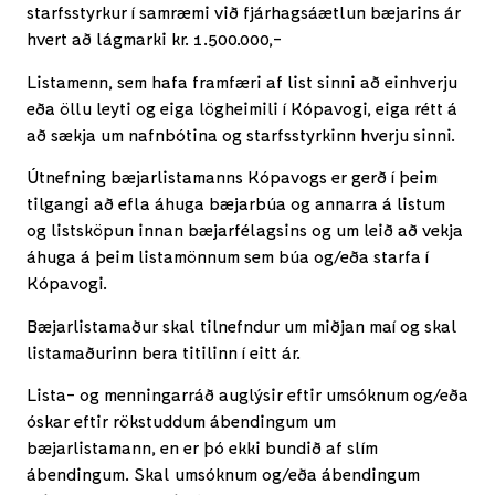
starfsstyrkur í samræmi við fjárhagsáætlun bæjarins ár
hvert að lágmarki kr. 1.500.000,-
Listamenn, sem hafa framfæri af list sinni að einhverju
eða öllu leyti og eiga lögheimili í Kópavogi, eiga rétt á
að sækja um nafnbótina og starfsstyrkinn hverju sinni.
Útnefning bæjarlistamanns Kópavogs er gerð í þeim
tilgangi að efla áhuga bæjarbúa og annarra á listum
og listsköpun innan bæjarfélagsins og um leið að vekja
áhuga á þeim listamönnum sem búa og/eða starfa í
Kópavogi.
Bæjarlistamaður skal tilnefndur um miðjan maí og skal
listamaðurinn bera titilinn í eitt ár.
Lista- og menningarráð auglýsir eftir umsóknum og/eða
óskar eftir rökstuddum ábendingum um
bæjarlistamann, en er þó ekki bundið af slím
ábendingum. Skal umsóknum og/eða ábendingum