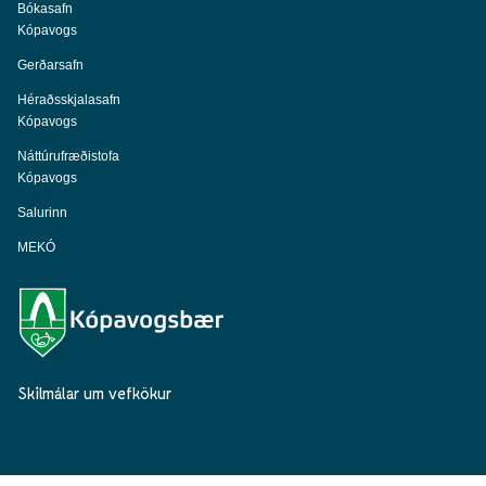
Bókasafn
Kópavogs
Gerðarsafn
Héraðsskjalasafn
Kópavogs
Náttúrufræðistofa
Kópavogs
Salurinn
MEKÓ
Skilmálar um vefkökur