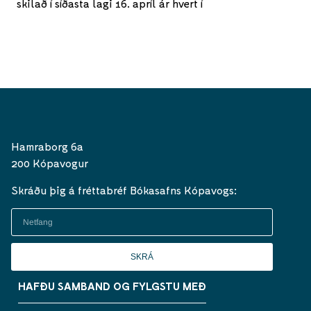
skilað í síðasta lagi 16. apríl ár hvert í
menning@kopavogur.is.
Hamraborg 6a
200 Kópavogur
Skráðu þig á fréttabréf Bókasafns Kópavogs:
SKRÁ
HAFÐU SAMBAND OG FYLGSTU MEÐ