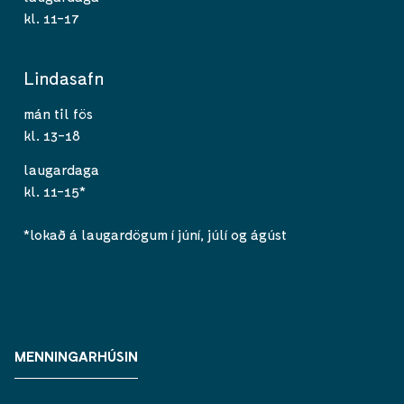
kl. 11-17
Lindasafn
mán til fös
kl. 13-18
laugardaga
kl. 11-15*
*lokað á laugardögum í júní, júlí og ágúst
MENNINGARHÚSIN