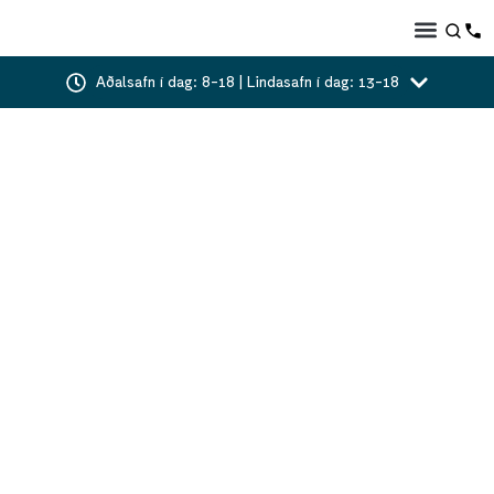
Aðalsafn í dag: 8-18 | Lindasafn í dag: 13-18