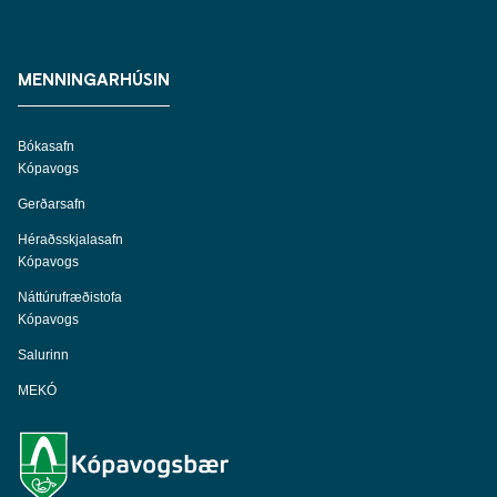
MENNINGARHÚSIN
Bókasafn
Kópavogs
Gerðarsafn
Héraðsskjalasafn
Kópavogs
Náttúrufræðistofa
Kópavogs
Salurinn
MEKÓ