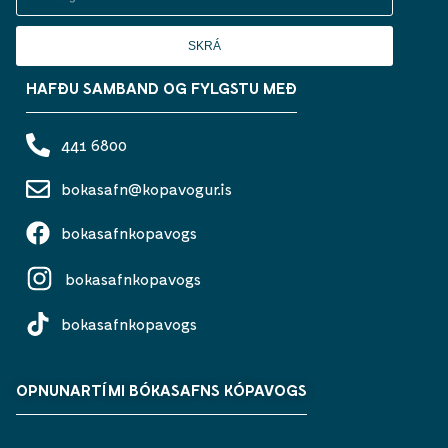
SKRÁ
HAFÐU SAMBAND OG FYLGSTU MEÐ
441 6800
bokasafn@kopavogur.is
bokasafnkopavogs
bokasafnkopavogs
bokasafnkopavogs
OPNUNARTÍMI BÓKASAFNS KÓPAVOGS