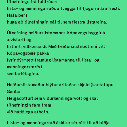
tilnefningu frá fulltrúum
lista- og menningarráðs á tveggja til fjögurra ára fresti.
Hafa ber í
huga að tilnefningin nái til sem flestra listgreina.
Útnefning heiðurslistamanns Kópavogs byggir á
ævistarfi og
listferli viðkomandi. Með heiðursnafnbótinni vill
Kópavogsbær þakka
fyrir dýrmætt framlag listamanna til lista- og
menningarstarfs í
sveitarfélaginu.
Heiðurslistamaður hlýtur áritaðan skjöld (kantalúpu
Gerðar
Helgadóttur) sem viðurkenningarvott og skal
tilnefningin fara fram
við hátíðlega athöfn.
Lista- og menningarráð áskilur sér rétt til að biðja