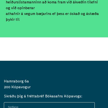
heiðurslistamanninn að koma fram við ákveðin tilefni
og við opinberar
athafnir á vegum bæjarins ef þess er óskað og ástæða
þykir til
Hamraborg 6a
200 Kópavogur
Skráðu þig á fréttabréf Bókasafns Kópavogs: