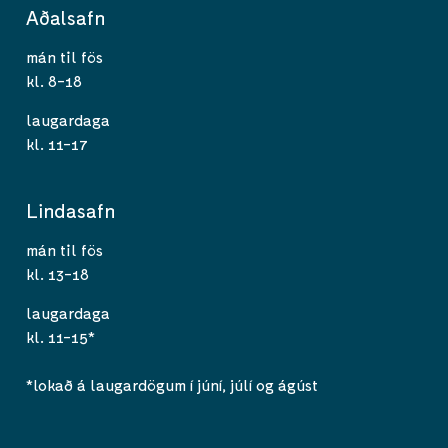
Aðalsafn
mán til fös
kl. 8-18
laugardaga
kl. 11-17
Lindasafn
mán til fös
kl. 13-18
laugardaga
kl. 11-15*
*lokað á laugardögum í júní, júlí og ágúst