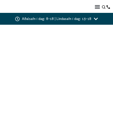
Aðalsafn í dag: 8-18 | Lindasafn í dag: 13-18