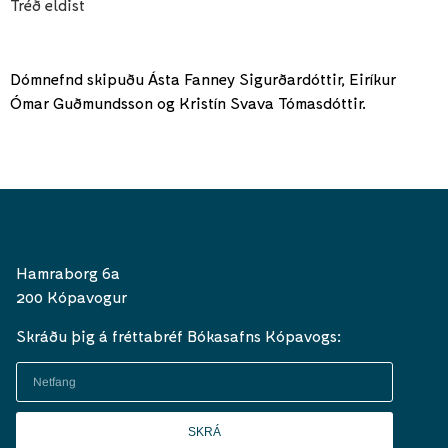
Tréð eldist
Dómnefnd skipuðu
Ásta Fanney Sigurðardóttir, Eiríkur
Ómar Guðmundsson
og
Kristín Svava Tómasdóttir.
Hamraborg 6a
200 Kópavogur
Skráðu þig á fréttabréf Bókasafns Kópavogs:
SKRÁ