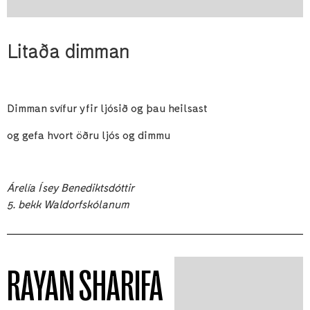
Litaða dimman
Dimman svífur yfir ljósið og þau heilsast
og gefa hvort öðru ljós og dimmu
Árelía Ísey Benediktsdóttir
5. bekk Waldorfskólanum
RAYAN SHARIFA