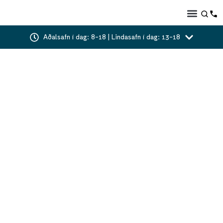
Aðalsafn í dag: 8-18 | Lindasafn í dag: 13-18