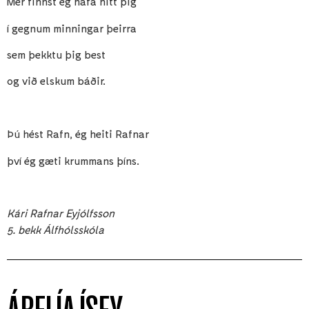
Mér finnst ég hafa hitt þig
í gegnum minningar þeirra
sem þekktu þig best
og við elskum báðir.
Þú hést Rafn, ég heiti Rafnar
því ég gæti krummans þíns.
Kári Rafnar Eyjólfsson
5. bekk Álfhólsskóla