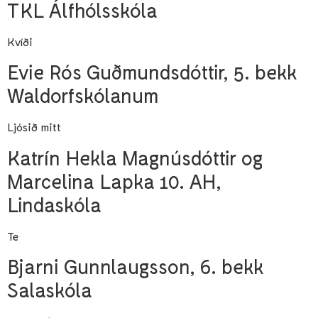
TKL Álfhólsskóla
Kvíði
Evie Rós Guðmundsdóttir, 5. bekk
Waldorfskólanum
Ljósið mitt
Katrín Hekla Magnúsdóttir og
Marcelina Lapka 10. AH,
Lindaskóla
Te
Bjarni Gunnlaugsson, 6. bekk
Salaskóla