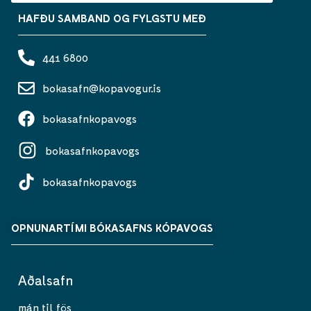
HAFÐU SAMBAND OG FYLGSTU MEÐ
441 6800
bokasafn@kopavogur.is
bokasafnkopavogs
bokasafnkopavogs
bokasafnkopavogs
OPNUNARTÍMI BÓKASAFNS KÓPAVOGS
Aðalsafn
mán til fös