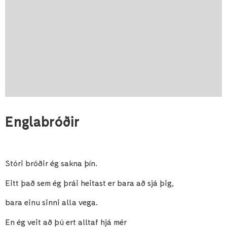
Englabróðir
Stóri bróðir ég sakna þín.
Eitt það sem ég þrái heitast er bara að sjá þig,
bara einu sinni alla vega.
En ég veit að þú ert alltaf hjá mér