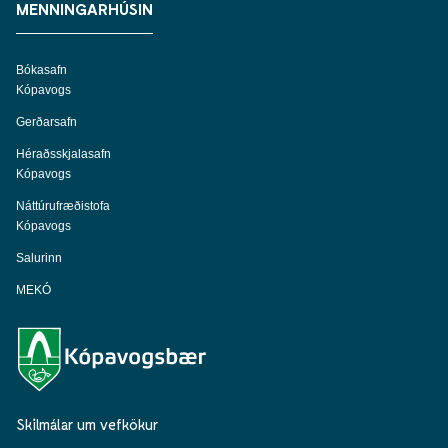
MENNINGARHÚSIN
Bókasafn
Kópavogs
Gerðarsafn
Héraðsskjalasafn
Kópavogs
Náttúrufræðistofa
Kópavogs
Salurinn
MEKÓ
Skilmálar um vefkökur