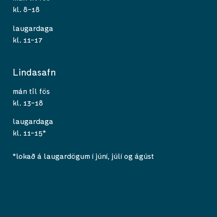
kl. 8-18
laugardaga
kl. 11-17
Lindasafn
mán til fös
kl. 13-18
laugardaga
kl. 11-15*
*lokað á laugardögum í júní, júlí og ágúst