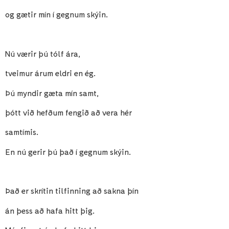
og gætir mín í gegnum skýin.
Nú værir þú tólf ára,
tveimur árum eldri en ég.
Þú myndir gæta mín samt,
þótt við hefðum fengið að vera hér
samtímis.
En nú gerir þú það í gegnum skýin.
Það er skrítin tilfinning að sakna þín
án þess að hafa hitt þig.