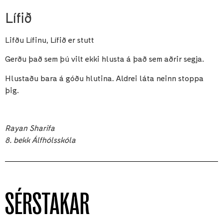
Lífið
Lifðu Lífinu, Lífið er stutt
Gerðu það sem þú vilt ekki hlusta á það sem aðrir segja.
Hlustaðu bara á góðu hlutina. Aldrei láta neinn stoppa
þig.
Rayan Sharifa
8. bekk Álfhólsskóla
SÉRSTAKAR