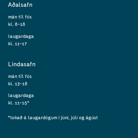
Aðalsafn
mán til fös
kl. 8-18
laugardaga
kl. 11-17
Lindasafn
mán til fös
kl. 13-18
laugardaga
kl. 11-15*
*lokað á laugardögum í júní, júlí og ágúst