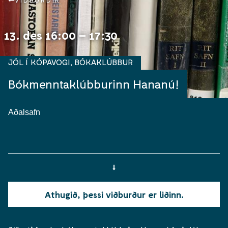
VIÐBURÐIR
13. des 16:00 – 17:30
JÓL Í KÓPAVOGI
,
BÓKAKLÚBBUR
Bókmenntaklúbburinn Hananú!
Aðalsafn
Athugið, þessi viðburður er liðinn.