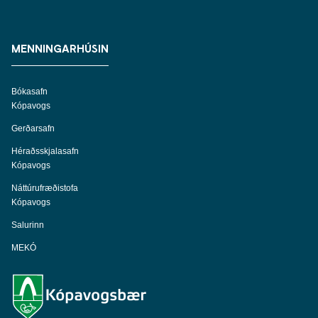
MENNINGARHÚSIN
Bókasafn
Kópavogs
Gerðarsafn
Héraðsskjalasafn
Kópavogs
Náttúrufræðistofa
Kópavogs
Salurinn
MEKÓ