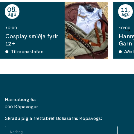
08
11
ágú
ágú
12:00
10:00
Cosplay smiðja fyrir
Hann
12+
Garn
Tilraunastofan
Aðal
Hamraborg 6a
200 Kópavogur
Skráðu þig á fréttabréf Bókasafns Kópavogs: