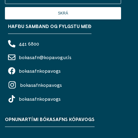
SKRÁ
HAFÐU SAMBAND OG FYLGSTU MEÐ
441 6800
bokasafn@kopavogur.is
bokasafnkopavogs
bokasafnkopavogs
bokasafnkopavogs
OPNUNARTÍMI BÓKASAFNS KÓPAVOGS