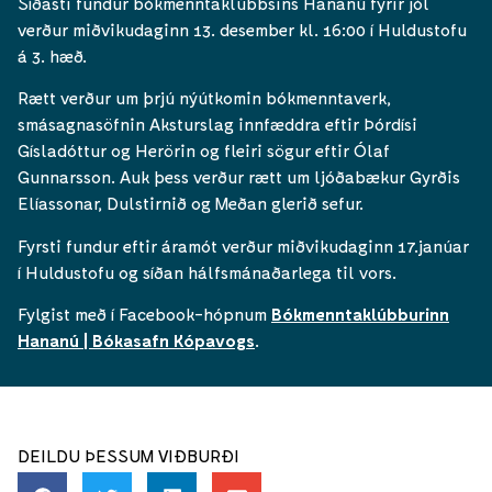
Síðasti fundur bókmenntaklúbbsins Hananú fyrir jól
verður miðvikudaginn 13. desember kl. 16:00 í Huldustofu
á 3. hæð.
Rætt verður um þrjú nýútkomin bókmenntaverk,
smásagnasöfnin Aksturslag innfæddra eftir Þórdísi
Gísladóttur og Herörin og fleiri sögur eftir Ólaf
Gunnarsson. Auk þess verður rætt um ljóðabækur Gyrðis
Elíassonar, Dulstirnið og Meðan glerið sefur.
Fyrsti fundur eftir áramót verður miðvikudaginn 17.janúar
í Huldustofu og síðan hálfsmánaðarlega til vors.
Fylgist með í Facebook-hópnum
Bókmenntaklúbburinn
Hananú | Bókasafn Kópavogs
.
DEILDU ÞESSUM VIÐBURÐI