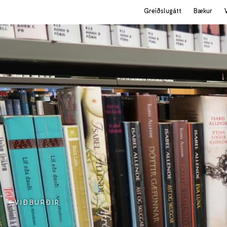
Greiðslugátt
Bækur
VIÐBURÐIR