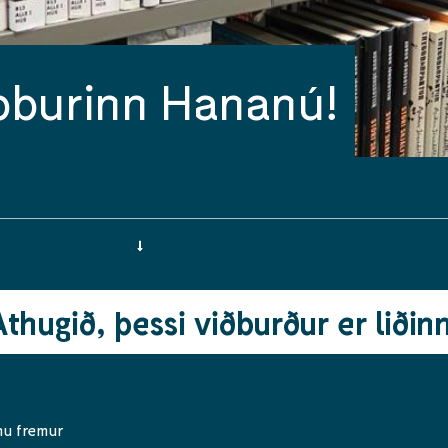
burinn Hananú!
Athugið, þessi viðburður er liðinn
nu fremur