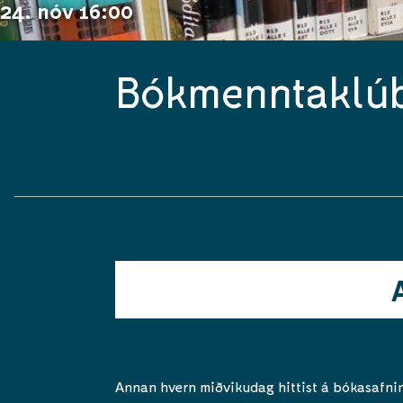
24. nóv 16:00
Bókmenntaklúb
Annan hvern miðvikudag hittist á bókasafni