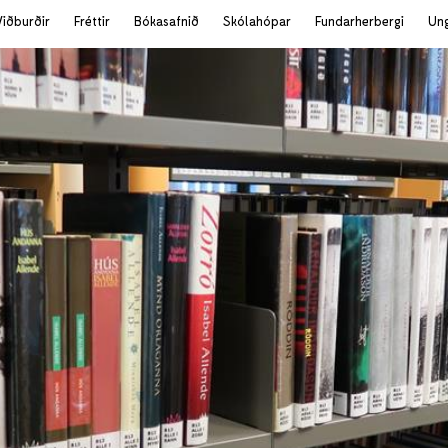
Viðburðir
Fréttir
Bókasafnið
Skólahópar
Fundarherbergi
Un