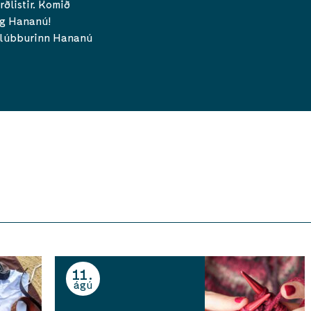
rðlistir. Komið
og Hananú!
klúbburinn Hananú
11
ágú