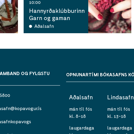
10:00
Hannyrðaklúbburinn
Garn og gaman
Aðalsafn
SAMBAND OG FYLGSTU
OPNUNARTÍMI BÓKASAFNS K
 6800
Aðalsafn
Lindasafn
asafn@kopavogur.is
mán til fös
mán til fös
kl. 8-18
kl. 13-18
asafnkopavogs
laugardaga
laugardaga