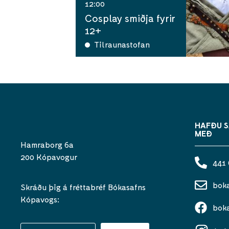
12:00
Cosplay smiðja fyrir
12+
Tilraunastofan
HAFÐU 
MEÐ
Hamraborg 6a
200 Kópavogur
441
bok
Skráðu þig á fréttabréf Bókasafns
Kópavogs:
bok