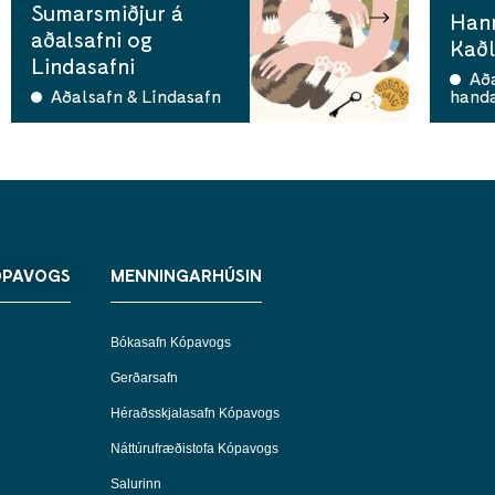
Sumarsmiðjur á
Han
aðalsafni og
Kaðl
Lindasafni
Aða
Aðalsafn & Lindasafn
hand
ÓPAVOGS
MENNINGARHÚSIN
Bókasafn Kópavogs
Gerðarsafn
Héraðsskjalasafn Kópavogs
Náttúrufræðistofa Kópavogs
Salurinn