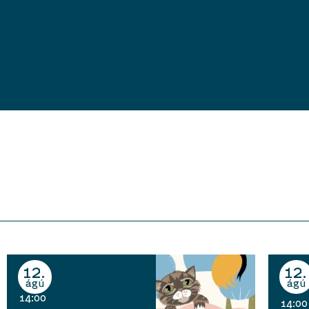
12
12
ágú
ágú
14:00
14:00