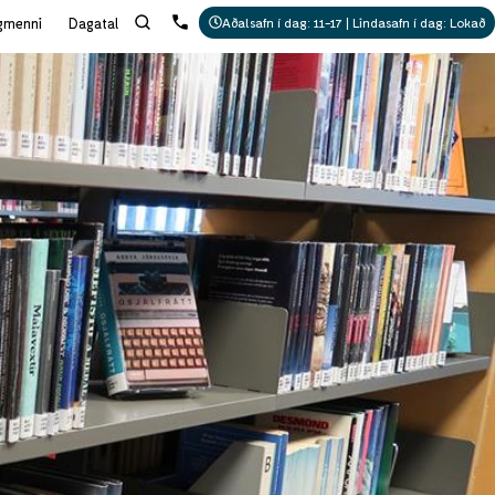
gmenni
Dagatal
Aðalsafn í dag: 11-17 | Lindasafn í dag: Lokað