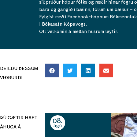
siðprúður hópur fólks og ræðir hinar fögru o
bara og gangið í bæinn, tölum um bækur – 
Fylgist með í Facebook-hópnum Bókmennta
| Bókasafn Kópavogs.
Öll velkomin á meðan húsrúm leyfir.
DEILDU ÞESSUM
VIÐBURÐI
ÞÚ GÆTIR HAFT
08
ágú
ÁHUGA Á