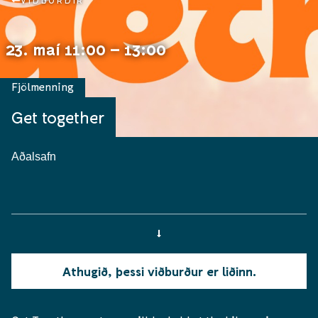
VIÐBURÐIR
23. maí 11:00 – 13:00
Fjölmenning
Get together
Aðalsafn
Athugið, þessi viðburður er liðinn.