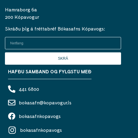
Hamraborg 6a
200 Kópavogur
Skráðu þig á fréttabréf Bókasafns Kópavogs:
SKRÁ
HAFÐU SAMBAND OG FYLGSTU MEÐ
441 6800
bokasafn@kopavogur.is
bokasafnkopavogs
bokasafnkopavogs