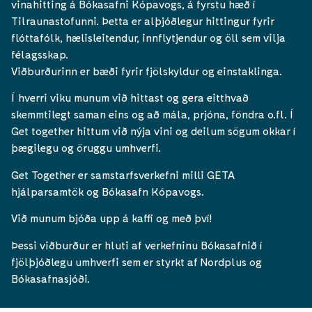
vinahitting á Bókasafni Kópavogs, á fyrstu hæð í
Tilraunastofunni. Þetta er alþjóðlegur hittingur fyrir
flóttafólk, hælisleitendur, innflytjendur og öll sem vilja
félagsskap.
Viðburðurinn er bæði fyrir fjölskyldur og einstaklinga.
Í hverri viku munum við hittast og gera eitthvað
skemmtilegt saman eins og að mála, prjóna, föndra o.fl. Í
Get together hittum við nýja vini og deilum sögum okkar í
þægilegu og öruggu umhverfi.
Get Together er samstarfsverkefni milli GETA
hjálparsamtök og Bókasafn Kópavogs.
Við munum bjóða upp á kaffi og með því!
Þessi viðburður er hluti af verkefninu Bókasafnið í
fjölþjóðlegu umhverfi sem er styrkt af Nordplus og
Bókasafnasjóði.