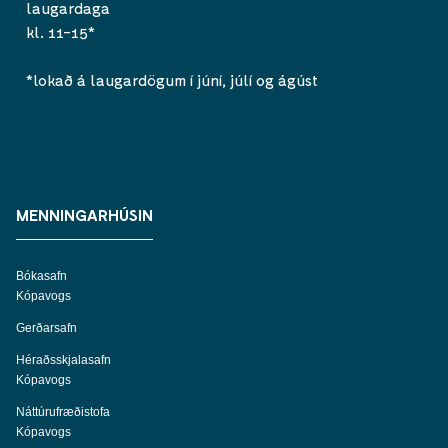
laugardaga
kl. 11-15*
*lokað á laugardögum í júní, júlí og ágúst
MENNINGARHÚSIN
Bókasafn
Kópavogs
Gerðarsafn
Héraðsskjalasafn
Kópavogs
Náttúrufræðistofa
Kópavogs