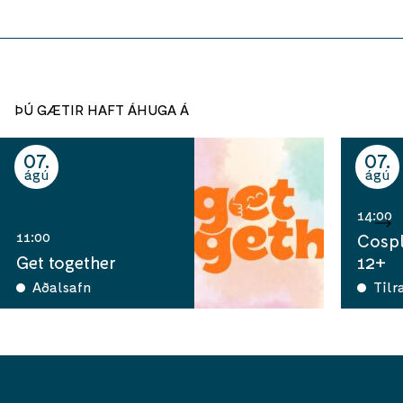
ÞÚ GÆTIR HAFT ÁHUGA Á
07
07
ágú
ágú
14:00
11:00
Cospl
Get together
12+
Aðalsafn
Tilr