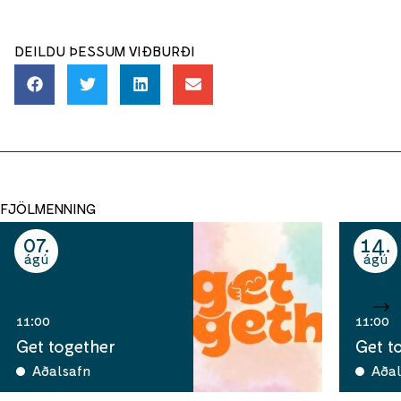
DEILDU ÞESSUM VIÐBURÐI
FJÖLMENNING
07
14
ágú
ágú
11:00
11:00
Get together
Get t
Aðalsafn
Aðal