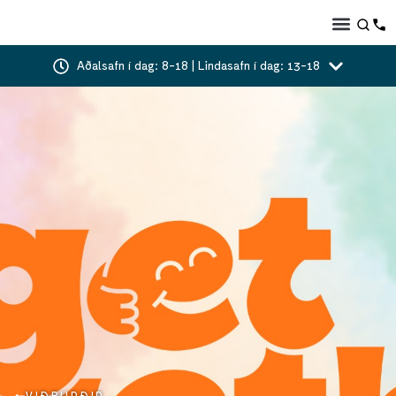
Aðalsafn í dag: 8-18 | Lindasafn í dag: 13-18