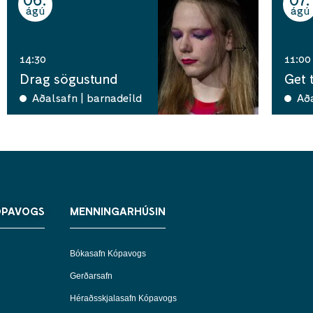
ágú
ágú
14:30
11:00
Drag sögustund
Get 
Aðalsafn | barnadeild
Að
ÓPAVOGS
MENNINGARHÚSIN
Bókasafn Kópavogs
Gerðarsafn
Héraðsskjalasafn Kópavogs