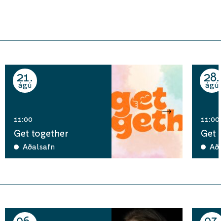
21
28
ágú
ágú
11:00
11:00
Get together
Get 
Aðalsafn
Að
06
07