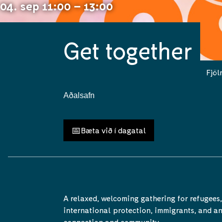
04. sep 11:00 – 13:00
Get together
Fjöl
Aðalsafn
📅
Bæta við í dagatal
A relaxed, welcoming gathering for refugees,
international protection, immigrants, and a
connection and community.