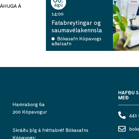
ágú
ÁHUGA Á
14:00
Fatabreytingar og
saumavélakennsla
Bókasafn Kópavogs
aðalsafn
HAFÐU 
MEÐ
Hamraborg 6a
200 Kópavogur
441
bok
Skráðu þig á fréttabréf Bókasafns
Kópavogs: