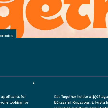
menning
 applicants for
Get Together heldur alþjóðlega
nyone looking for
Bókasafni Kópavogs, á fyrstu h
alþjóðlegur hittingur fyrir flót