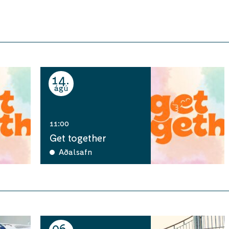
14
ágú
11:00
Get together
Aðalsafn
06