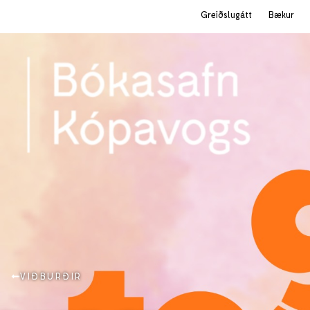
Greiðslugátt
Bækur
VIÐBURÐIR