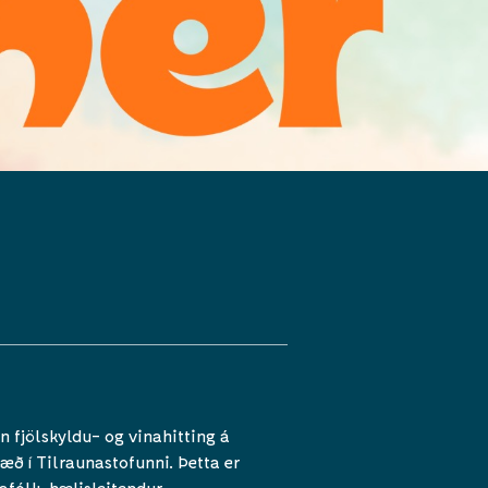
n fjölskyldu- og vinahitting á
æð í Tilraunastofunni. Þetta er
tafólk, hælisleitendur,