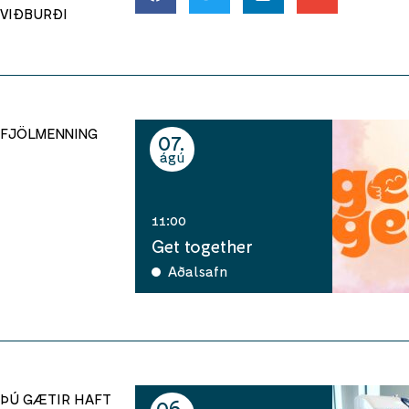
VIÐBURÐI
FJÖLMENNING
07
ágú
11:00
Get together
Aðalsafn
ÞÚ GÆTIR HAFT
06