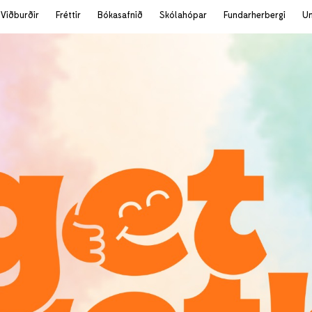
Viðburðir
Fréttir
Bókasafnið
Skólahópar
Fundarherbergi
U