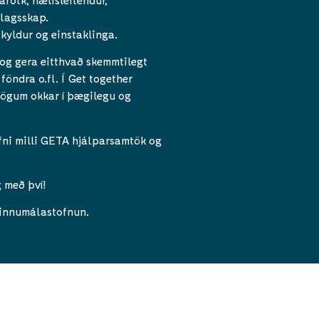
élagsskap.
skyldur og einstaklinga.
 og gera eitthvað skemmtilegt
föndra o.fl. Í Get together
 sögum okkar í þægilegu og
fni milli GETA hjálparsamtök og
 með því!
 Vinnumálastofnun.