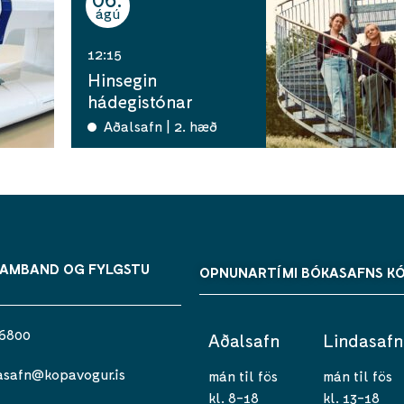
ágú
12:15
Hinsegin
hádegistónar
Aðalsafn | 2. hæð
SAMBAND OG FYLGSTU
OPNUNARTÍMI BÓKASAFNS K
 6800
Aðalsafn
Lindasafn
asafn@kopavogur.is
mán til fös
mán til fös
kl. 8-18
kl. 13-18