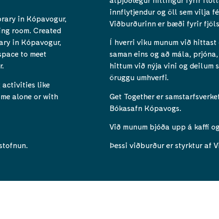
innflytjendur og öll sem vilja f
brary in Kópavogur,
Viðburðurinn er bæði fyrir fjöl
ting room. Created
ary in Kópavogur,
Í hverri viku munum við hittast
 space to meet
saman eins og að mála, prjóna, 
r.
hittum við nýja vini og deilum
öruggu umhverfi.
activities like
ome alone or with
Get Together er samstarfsverke
Bókasafn Kópavogs.
Við munum bjóða upp á kaffi og
stofnun.
Þessi viðburður er styrktur af