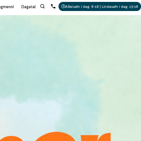
ngmenni
Dagatal
Aðalsafn í dag: 8-18 | Lindasafn í dag: 13-18