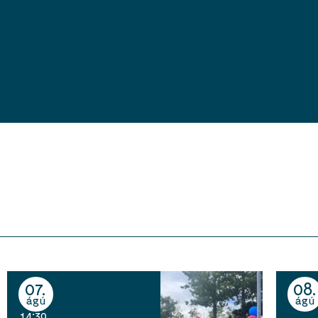
07
08
ágú
ágú
14:30