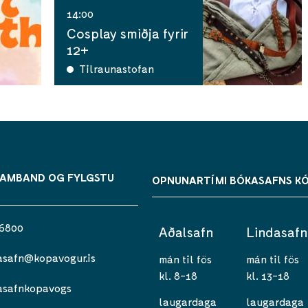
14:00
Cosplay smiðja fyrir
12+
Tilraunastofan
SAMBAND OG FYLGSTU
OPNUNARTÍMI BÓKASAFNS K
 6800
Aðalsafn
Lindasafn
asafn@kopavogur.is
mán til fös
mán til fös
kl. 8-18
kl. 13-18
asafnkopavogs
laugardaga
laugardaga