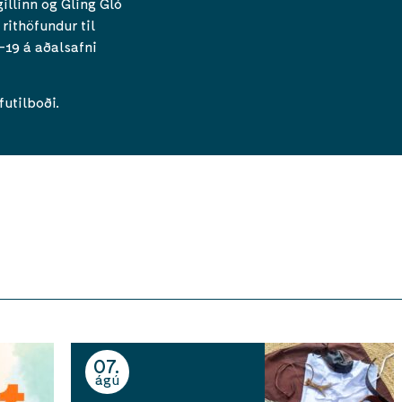
gillinn og Gling Gló
 rithöfundur til
-19 á aðalsafni
futilboði.
07
ágú