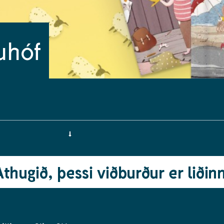
uhóf
Athugið, þessi viðburður er liðinn