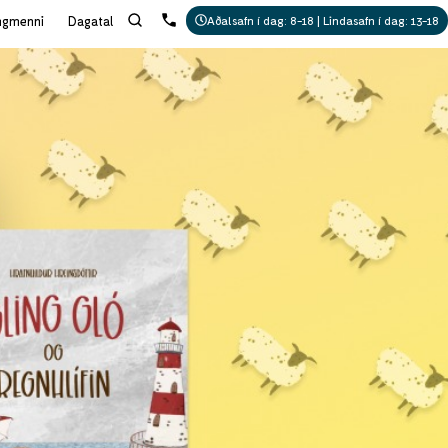
ngmenni
Dagatal
Aðalsafn í dag: 8-18 | Lindasafn í dag: 13-18