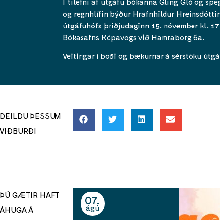
Í tilefni af útgáfu bókanna Gling Gló og spe
og regnhlífin býður Hrafnhildur Hreinsdóttir
útgáfuhófs þriðjudaginn 15. nóvember kl. 17
Bókasafns Kópavogs við Hamraborg 6a.
Veitingar í boði og bækurnar á sérstöku útgá
DEILDU ÞESSUM
VIÐBURÐI
ÞÚ GÆTIR HAFT
07
ágú
ÁHUGA Á