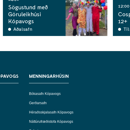
12:00
Sögustund með
Göruleikhúsi
Cosp
Kópavogs
12+
Aðalsafn
Ti
ÓPAVOGS
MENNINGARHÚSIN
Bókasafn Kópavogs
Gerðarsafn
Héraðsskjalasafn Kópavogs
Náttúrufræðistofa Kópavogs