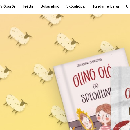
Viðburðir
Fréttir
Bókasafnið
Skólahópar
Fundarherbergi
U