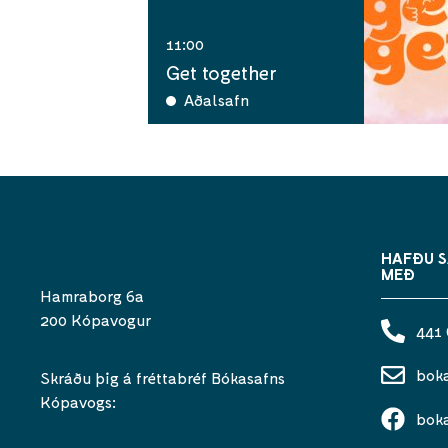
11:00
Get together
Aðalsafn
HAFÐU 
MEÐ
Hamraborg 6a
200 Kópavogur
441
bok
Skráðu þig á fréttabréf Bókasafns
Kópavogs:
bok