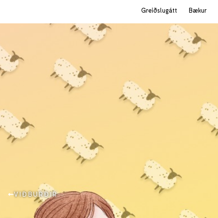
Greiðslugátt
Bækur
VIÐBURÐIR