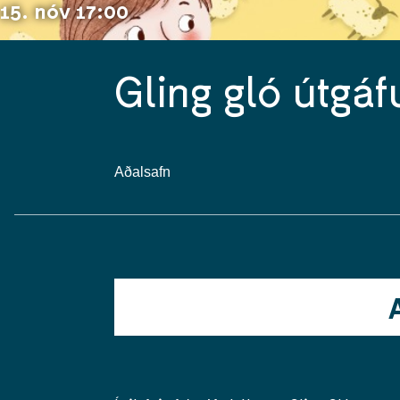
15. nóv 17:00
Gling gló útgáf
Aðalsafn