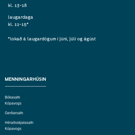
kl. 13-18
laugardaga
kl. 11-15*
*lokað á laugardögum í júní, júlí og ágúst
MENNINGARHÚSIN
Bókasafn
Kópavogs
Gerðarsafn
Héraðsskjalasafn
Kópavogs