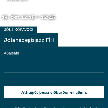
VIÐBURÐIR
19. des 12:15 – 12:45
JÓL Í KÓPAVOGI
Jólahádegisjazz FÍH
Aðalsafn
Athugið, þessi viðburður er liðinn.