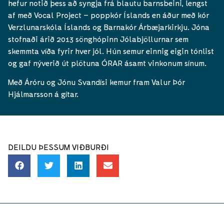
hefur notið þess að syngja frá blautu barnsbeini, lengst
af með Vocal Project – poppkór Íslands en áður með kór
Verzlunarskóla Íslands og Barnakór Árbæjarkirkju. Jóna
stofnaði árið 2013 sönghópinn Jólabjöllurnar sem
skemmta víða fyrir hver jól. Hún semur einnig eigin tónlist
og gaf nýverið út plötuna ÓRAR ásamt vinkonum sínum.
Með Áróru og Jónu Svandísi kemur fram Valur Þór
Hjálmarsson á gítar.
DEILDU ÞESSUM VIÐBURÐI