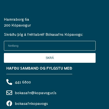
Hamraborg 6a
200 Kópavogur
Skráðu þig á fréttabréf Bókasafns Kópavogs:
SKRÁ
HAFÐU SAMBAND OG FYLGSTU MEÐ
441 6800
bokasafn@kopavogur.is
bokasafnkopavogs