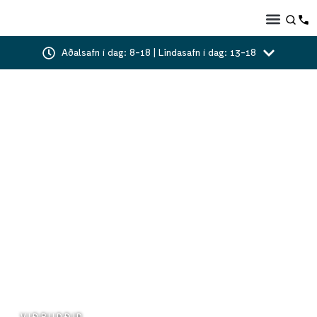
Aðalsafn í dag: 8-18 | Lindasafn í dag: 13-18