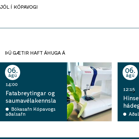
JÓL Í KÓPAVOGI
ÞÚ GÆTIR HAFT ÁHUGA Á
06
06
ágú
ágú
14:00
12:15
Fatabreytingar og
Hinse
saumavélakennsla
hádeg
Bókasafn Kópavogs
aðalsafn
Aðal