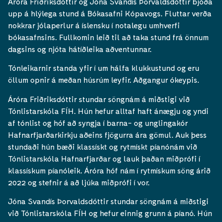
Áróra Friðriksdóttir og Jóna Svandís Þorvaldsdóttir bjóða
upp á hlýlega stund á Bókasafni Kópavogs. Fluttar verða
nokkrar jólaperlur á íslensku í notalegu umhverfi
bókasafnsins. Fullkomin leið til að taka stund frá önnum
dagsins og njóta hátíðleika aðventunnar.
Tónleikarnir standa yfir í um hálfa klukkustund og eru
öllum opnir á meðan húsrúm leyfir. Aðgangur ókeypis.
Áróra Friðriksdóttir stundar söngnám á miðstigi við
Tónlistarskóla FÍH. Hún hefur alltaf haft ánægju og yndi
af tónlist og hóf að syngja í barna- og unglingakór
Hafnarfjarðarkirkju aðeins fjögurra ára gömul. Auk þess
stundaði hún bæði klassískt og rytmískt píanónám við
Tónlistarskóla Hafnarfjarðar og lauk þaðan miðprófi í
klassískum píanóleik. Áróra hóf nám í rytmískum söng árið
2022 og stefnir á að ljúka miðprófi í vor.
Jóna Svandís Þorvaldsdóttir
stundar söngnám á miðstigi
við Tónlistarskóla FÍH og hefur einnig grunn á píanó. Hún