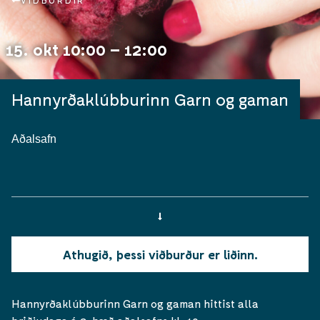
VIÐBURÐIR
15. okt 10:00 – 12:00
Hannyrðaklúbburinn Garn og gaman
Aðalsafn
Athugið, þessi viðburður er liðinn.
Hannyrðaklúbburinn Garn og gaman hittist alla