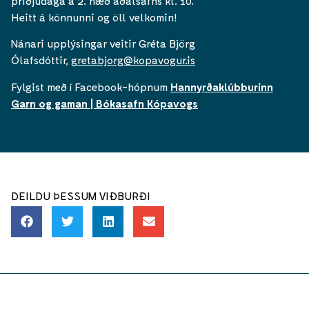
þriðjudaga á 2. hæð aðalsafns kl. 10.
Heitt á könnunni og öll velkomin!
Nánari upplýsingar veitir Gréta Björg
Ólafsdóttir,
gretabjorg@kopavogur.is
Fylgist með í Facebook-hópnum
Hannyrðaklúbburinn
Garn og gaman | Bókasafn Kópavogs
DEILDU ÞESSUM VIÐBURÐI