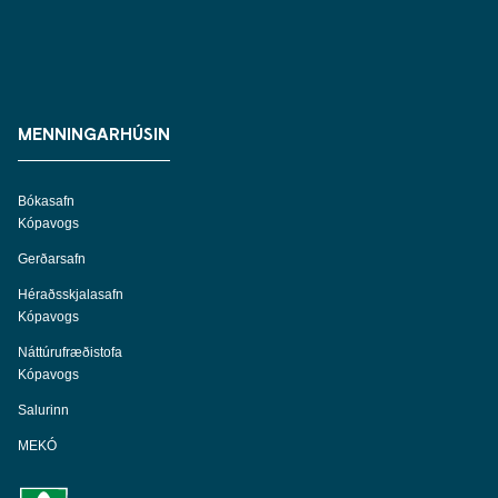
MENNINGARHÚSIN
Bókasafn
Kópavogs
Gerðarsafn
Héraðsskjalasafn
Kópavogs
Náttúrufræðistofa
Kópavogs
Salurinn
MEKÓ