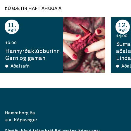
ÞÚ GÆTIR HAFT ÁHUGA Á
11
12
ágú
ágú
14:00
10:00
Sumar
Hannyrðaklúbburinn
aðals
Garn og gaman
Linda
Aðalsafn
Aðal
Hamraborg 6a
200 Kópavogur
Skráðu þig á fréttabréf Bókasafns Kópavogs: