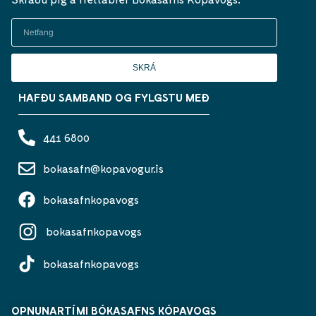
SKRÁ
HAFÐU SAMBAND OG FYLGSTU MEÐ
441 6800
bokasafn@kopavogur.is
bokasafnkopavogs
bokasafnkopavogs
bokasafnkopavogs
OPNUNARTÍMI BÓKASAFNS KÓPAVOGS