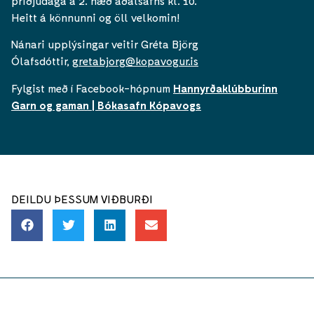
þriðjudaga á 2. hæð aðalsafns kl. 10.
Heitt á könnunni og öll velkomin!
Nánari upplýsingar veitir Gréta Björg
Ólafsdóttir,
gretabjorg@kopavogur.is
Fylgist með í Facebook-hópnum
Hannyrðaklúbburinn
Garn og gaman | Bókasafn Kópavogs
DEILDU ÞESSUM VIÐBURÐI