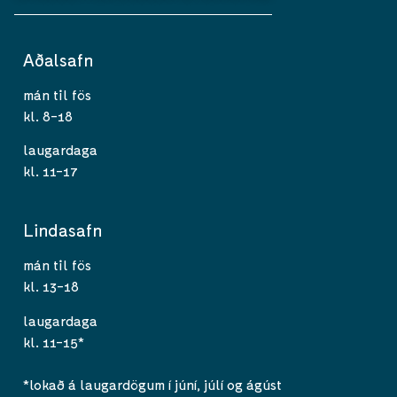
Aðalsafn
mán til fös
kl. 8-18
laugardaga
kl. 11-17
Lindasafn
mán til fös
kl. 13-18
laugardaga
kl. 11-15*
*lokað á laugardögum í júní, júlí og ágúst