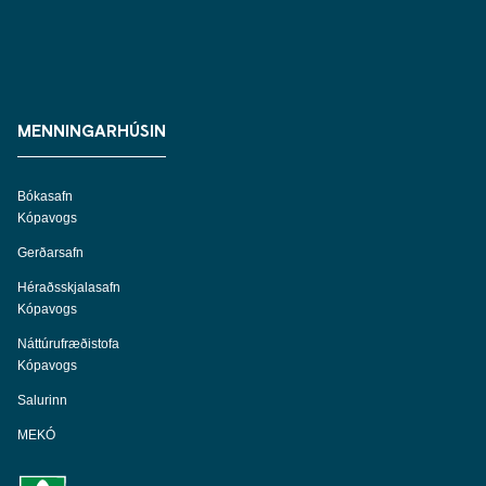
MENNINGARHÚSIN
Bókasafn
Kópavogs
Gerðarsafn
Héraðsskjalasafn
Kópavogs
Náttúrufræðistofa
Kópavogs
Salurinn
MEKÓ