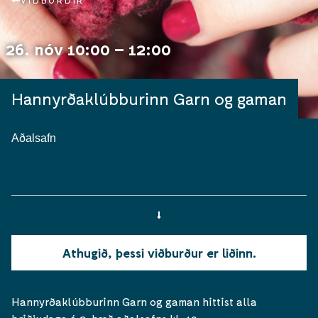
VIÐBURÐIR
26. nóv 10:00 – 12:00
Hannyrðaklúbburinn Garn og gaman
Aðalsafn
Athugið, þessi viðburður er liðinn.
Hannyrðaklúbburinn Garn og gaman hittist alla