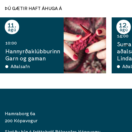
ÞÚ GÆTIR HAFT ÁHUGA Á
11
12
ágú
ágú
14:00
10:00
Sumar
Hannyrðaklúbburinn
aðals
Garn og gaman
Linda
Aðalsafn
Aðal
Hamraborg 6a
200 Kópavogur
Skráðu þig á fréttabréf Bókasafns Kópavogs: