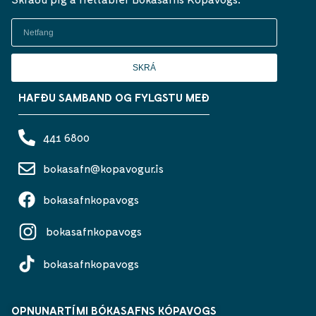
SKRÁ
HAFÐU SAMBAND OG FYLGSTU MEÐ
441 6800
bokasafn@kopavogur.is
bokasafnkopavogs
bokasafnkopavogs
bokasafnkopavogs
OPNUNARTÍMI BÓKASAFNS KÓPAVOGS