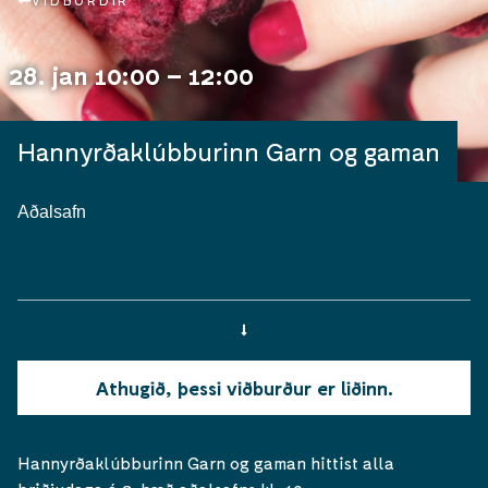
VIÐBURÐIR
28. jan 10:00 – 12:00
Hannyrðaklúbburinn Garn og gaman
Aðalsafn
Athugið, þessi viðburður er liðinn.
Hannyrðaklúbburinn Garn og gaman hittist alla