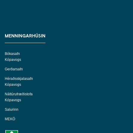
MENNINGARHÚSIN
Bókasafn
Kópavogs
Gerðarsafn
Héraðsskjalasafn
Kópavogs
Náttúrufræðistofa
Kópavogs
Salurinn
MEKÓ