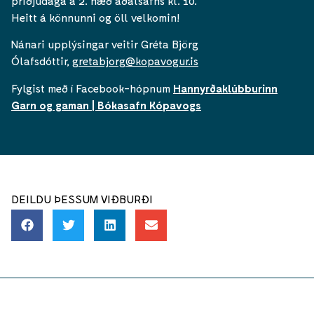
þriðjudaga á 2. hæð aðalsafns kl. 10.
Heitt á könnunni og öll velkomin!
Nánari upplýsingar veitir Gréta Björg
Ólafsdóttir,
gretabjorg@kopavogur.is
Fylgist með í Facebook-hópnum
Hannyrðaklúbburinn
Garn og gaman | Bókasafn Kópavogs
DEILDU ÞESSUM VIÐBURÐI