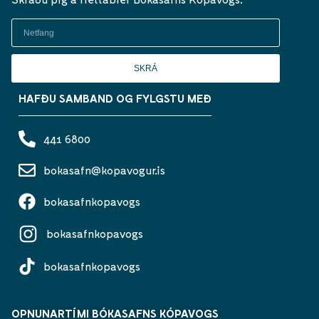
SKRÁ
HAFÐU SAMBAND OG FYLGSTU MEÐ
441 6800
bokasafn@kopavogur.is
bokasafnkopavogs
bokasafnkopavogs
bokasafnkopavogs
OPNUNARTÍMI BÓKASAFNS KÓPAVOGS