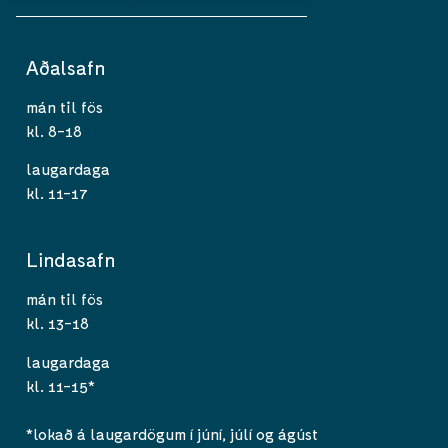
Aðalsafn
mán til fös
kl. 8-18
laugardaga
kl. 11-17
Lindasafn
mán til fös
kl. 13-18
laugardaga
kl. 11-15*
*lokað á laugardögum í júní, júlí og ágúst