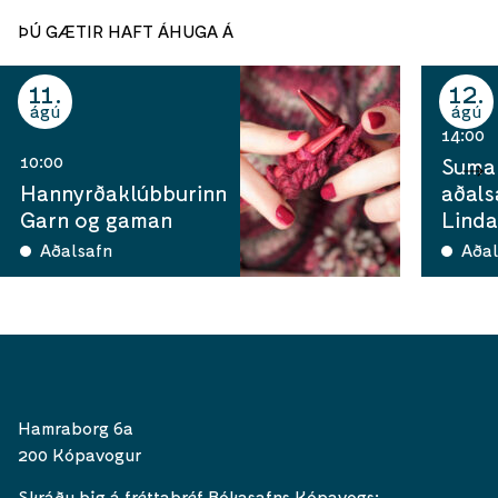
ÞÚ GÆTIR HAFT ÁHUGA Á
11
12
ágú
ágú
14:00
10:00
Sumar
Hannyrðaklúbburinn
aðals
Garn og gaman
Linda
Aðalsafn
Aðal
Hamraborg 6a
200 Kópavogur
Skráðu þig á fréttabréf Bókasafns Kópavogs: