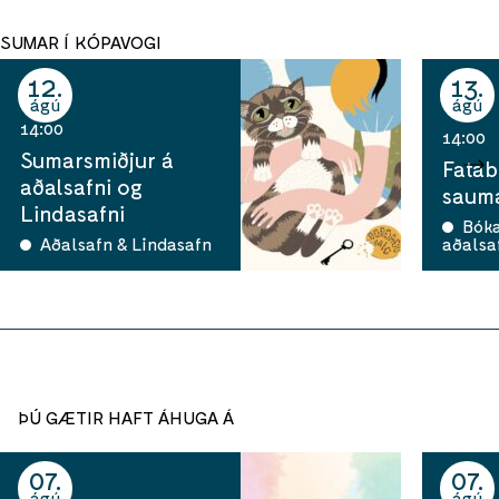
SUMAR Í KÓPAVOGI
12
13
ágú
ágú
14:00
14:00
Sumarsmiðjur á
Fatab
aðalsafni og
sauma
Lindasafni
Bók
Aðalsafn & Lindasafn
aðalsa
ÞÚ GÆTIR HAFT ÁHUGA Á
07
07
ágú
ágú