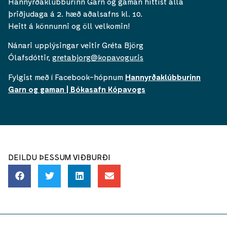
Hannyrðaklúbburinn Garn og gaman hittist alla
þriðjudaga á 2. hæð aðalsafns kl. 10.
Heitt á könnunni og öll velkomin!
Nánari upplýsingar veitir Gréta Björg
Ólafsdóttir,
gretabjorg@kopavogur.is
Fylgist með í Facebook-hópnum
Hannyrðaklúbburinn
Garn og gaman | Bókasafn Kópavogs
DEILDU ÞESSUM VIÐBURÐI