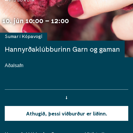
VIÐBURÐIR
10. jún 10:00 – 12:00
Sumar í Kópavogi
Hannyrðaklúbburinn Garn og gaman
Aðalsafn
Athugið, þessi viðburður er liðinn.