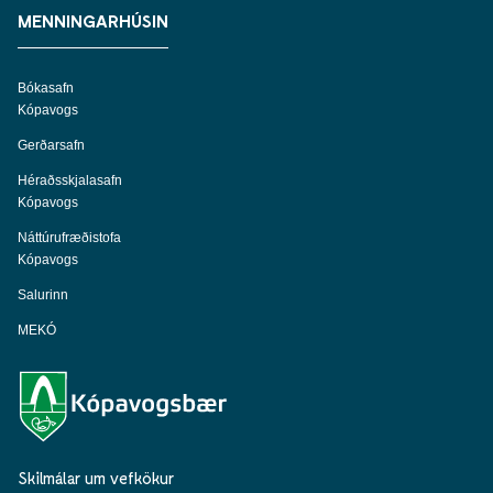
MENNINGARHÚSIN
Bókasafn
Kópavogs
Gerðarsafn
Héraðsskjalasafn
Kópavogs
Náttúrufræðistofa
Kópavogs
Salurinn
MEKÓ
Skilmálar um vefkökur