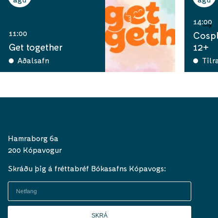
14:00
11:00
Cospl
Get together
12+
Aðalsafn
Tilr
Hamraborg 6a
200 Kópavogur
Skráðu þig á fréttabréf Bókasafns Kópavogs:
SKRÁ