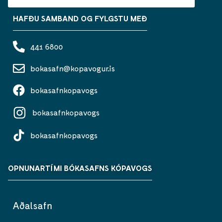
HAFÐU SAMBAND OG FYLGSTU MEÐ
441 6800
bokasafn@kopavogur.is
bokasafnkopavogs
bokasafnkopavogs
bokasafnkopavogs
OPNUNARTÍMI BÓKASAFNS KÓPAVOGS
Aðalsafn