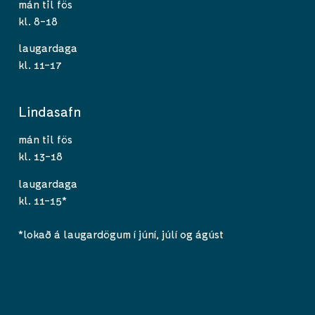
mán til fös
kl. 8-18
laugardaga
kl. 11-17
Lindasafn
mán til fös
kl. 13-18
laugardaga
kl. 11-15*
*lokað á laugardögum í júní, júlí og ágúst