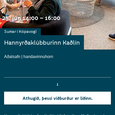
VIÐBURÐIR
25. jún 14:00 – 16:00
Sumar í Kópavogi
Hannyrðaklúbburinn Kaðlín
Aðalsafn | handavinnuhorn
Athugið, þessi viðburður er liðinn.