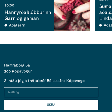
10:00
Sumar
Hannyrðaklúbburinn
aðals
Garn og gaman
Linda
Aðalsafn
Aðal
Hamraborg 6a
200 Kópavogur
Skráðu þig á fréttabréf Bókasafns Kópavogs:
SKRÁ