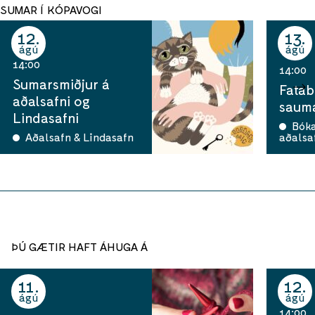
SUMAR Í KÓPAVOGI
12
13
ágú
ágú
14:00
14:00
Sumarsmiðjur á
Fatab
aðalsafni og
sauma
Lindasafni
Bók
Aðalsafn & Lindasafn
aðalsa
ÞÚ GÆTIR HAFT ÁHUGA Á
11
12
ágú
ágú
14:00