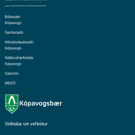
Bókasafn
Kópavogs
Gerðarsafn
Héraðsskjalasafn
Kópavogs
Náttúrufræðistofa
Kópavogs
Salurinn
MEKÓ
Skilmálar um vefkökur