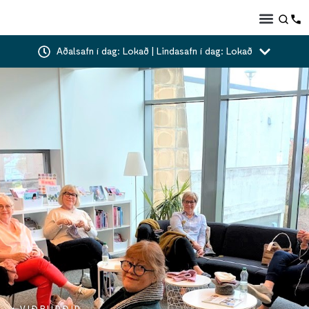
Aðalsafn í dag: Lokað | Lindasafn í dag: Lokað