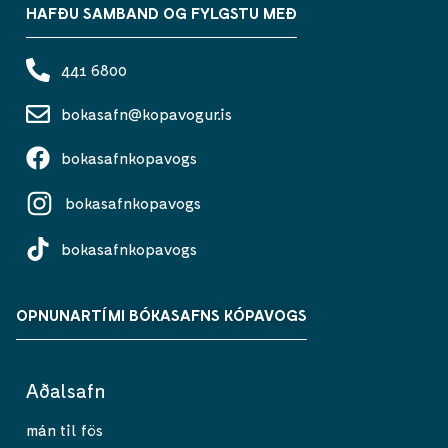
HAFÐU SAMBAND OG FYLGSTU MEÐ
441 6800
bokasafn@kopavogur.is
bokasafnkopavogs
bokasafnkopavogs
bokasafnkopavogs
OPNUNARTÍMI BÓKASAFNS KÓPAVOGS
Aðalsafn
mán til fös