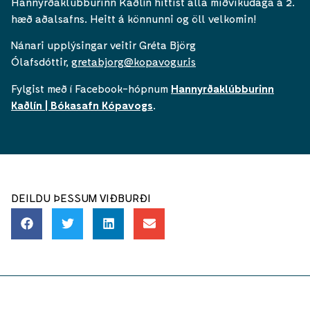
Hannyrðaklúbburinn Kaðlín hittist alla miðvikudaga á 2.
hæð aðalsafns. Heitt á könnunni og öll velkomin!
Nánari upplýsingar veitir Gréta Björg
Ólafsdóttir,
gretabjorg@kopavogur.is
Fylgist með í Facebook-hópnum
Hannyrðaklúbburinn
Kaðlín | Bókasafn Kópavogs
.
DEILDU ÞESSUM VIÐBURÐI