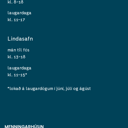
kl. 8-18
laugardaga
kl. 11-17
Lindasafn
mán til fös
kl. 13-18
laugardaga
kl. 11-15*
*lokað á laugardögum í júní, júlí og ágúst
MENNINGARHÚSIN