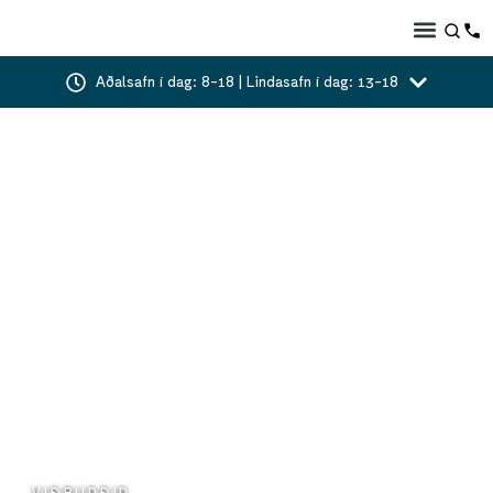
Aðalsafn í dag: 8-18 | Lindasafn í dag: 13-18