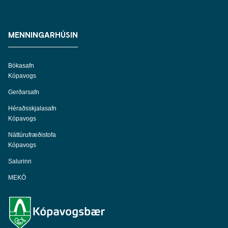
MENNINGARHÚSIN
Bókasafn
Kópavogs
Gerðarsafn
Héraðsskjalasafn
Kópavogs
Náttúrufræðistofa
Kópavogs
Salurinn
MEKÓ