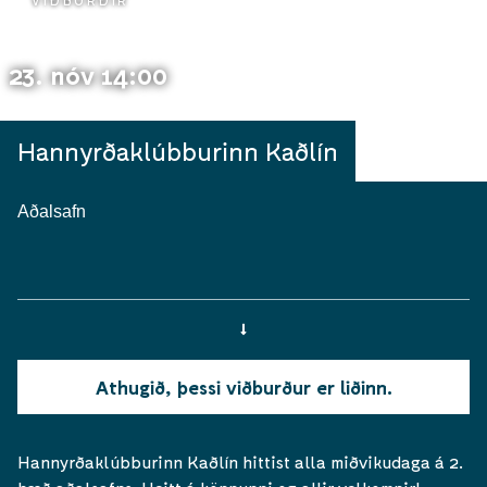
VIÐBURÐIR
23. nóv 14:00
Hannyrðaklúbburinn Kaðlín
Aðalsafn
Athugið, þessi viðburður er liðinn.
Hannyrðaklúbburinn Kaðlín hittist alla miðvikudaga á 2.