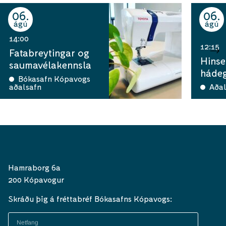
06
06
ágú
ágú
14:00
12:15
Fatabreytingar og
Hinse
saumavélakennsla
hádeg
Bókasafn Kópavogs
aðalsafn
Aðal
Hamraborg 6a
200 Kópavogur
Skráðu þig á fréttabréf Bókasafns Kópavogs: