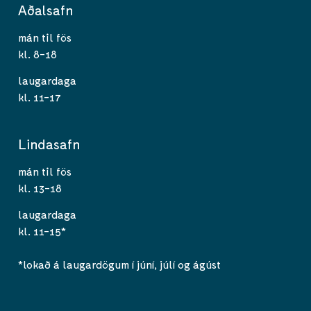
Aðalsafn
mán til fös
kl. 8-18
laugardaga
kl. 11-17
Lindasafn
mán til fös
kl. 13-18
laugardaga
kl. 11-15*
*lokað á laugardögum í júní, júlí og ágúst