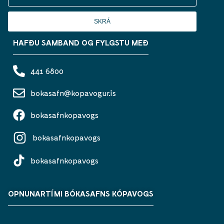
SKRÁ
HAFÐU SAMBAND OG FYLGSTU MEÐ
441 6800
bokasafn@kopavogur.is
bokasafnkopavogs
bokasafnkopavogs
bokasafnkopavogs
OPNUNARTÍMI BÓKASAFNS KÓPAVOGS