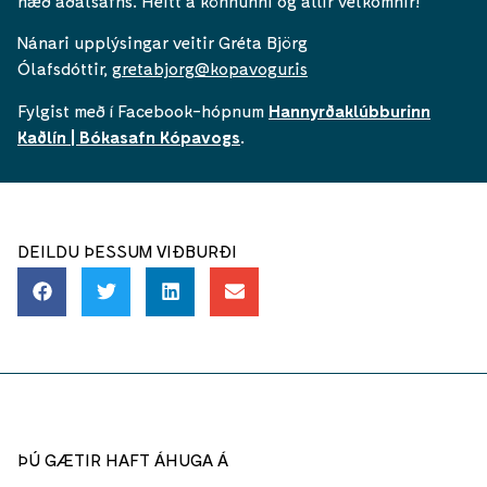
hæð aðalsafns. Heitt á könnunni og allir velkomnir!
Nánari upplýsingar veitir Gréta Björg
Ólafsdóttir,
gretabjorg@kopavogur.is
Fylgist með í Facebook-hópnum
Hannyrðaklúbburinn
Kaðlín | Bókasafn Kópavogs
.
DEILDU ÞESSUM VIÐBURÐI
ÞÚ GÆTIR HAFT ÁHUGA Á