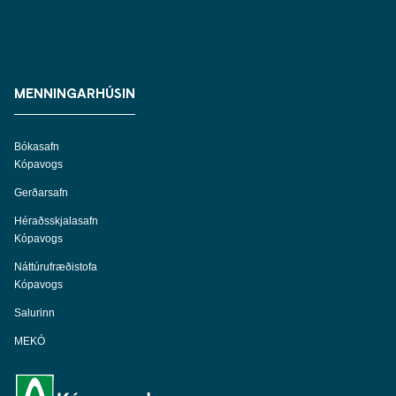
MENNINGARHÚSIN
Bókasafn
Kópavogs
Gerðarsafn
Héraðsskjalasafn
Kópavogs
Náttúrufræðistofa
Kópavogs
Salurinn
MEKÓ