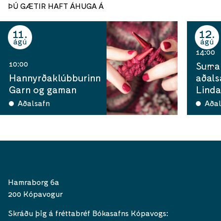
ÞÚ GÆTIR HAFT ÁHUGA Á
11
12
ágú
ágú
14:00
10:00
Sumar
Hannyrðaklúbburinn
aðals
Garn og gaman
Linda
Aðalsafn
Aðal
Hamraborg 6a
200 Kópavogur
Skráðu þig á fréttabréf Bókasafns Kópavogs: