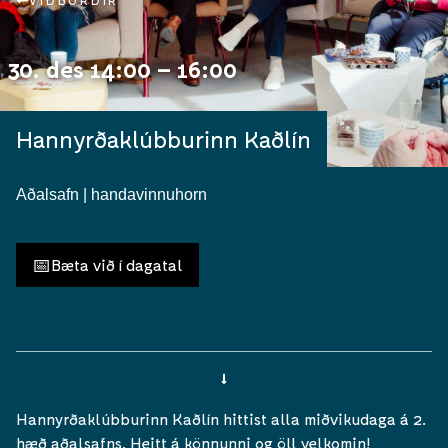
VIÐBURÐIR
30. des 14:00 – 16:00
Hannyrðaklúbburinn Kaðlín
Aðalsafn | handavinnuhorn
📅
Bæta við í dagatal
Hannyrðaklúbburinn Kaðlín hittist alla miðvikudaga á 2.
hæð aðalsafns. Heitt á könnunni og öll velkomin!