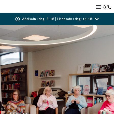
Aðalsafn í dag: 8-18 | Lindasafn í dag: 13-18