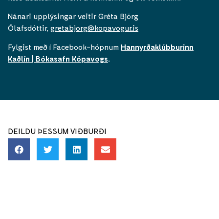
Nánari upplýsingar veitir Gréta Björg
Ólafsdóttir,
gretabjorg@kopavogur.is
Fylgist með í Facebook-hópnum
Hannyrðaklúbburinn
Kaðlín | Bókasafn Kópavogs
.
DEILDU ÞESSUM VIÐBURÐI