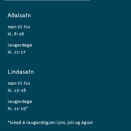
Aðalsafn
mán til fös
kl. 8-18
laugardaga
kl. 11-17
Lindasafn
mán til fös
kl. 13-18
laugardaga
kl. 11-15*
*lokað á laugardögum í júní, júlí og ágúst