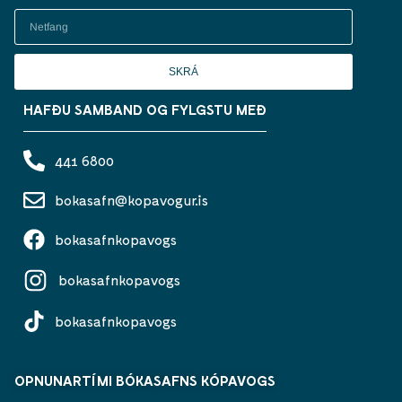
SKRÁ
HAFÐU SAMBAND OG FYLGSTU MEÐ
441 6800
bokasafn@kopavogur.is
bokasafnkopavogs
bokasafnkopavogs
bokasafnkopavogs
OPNUNARTÍMI BÓKASAFNS KÓPAVOGS