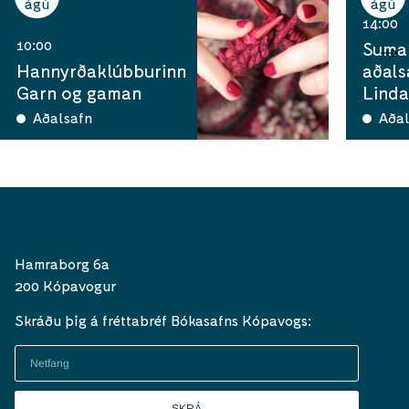
ágú
ágú
14:00
10:00
Sumar
Hannyrðaklúbburinn
aðals
Garn og gaman
Linda
Aðalsafn
Aðal
Hamraborg 6a
200 Kópavogur
Skráðu þig á fréttabréf Bókasafns Kópavogs:
SKRÁ