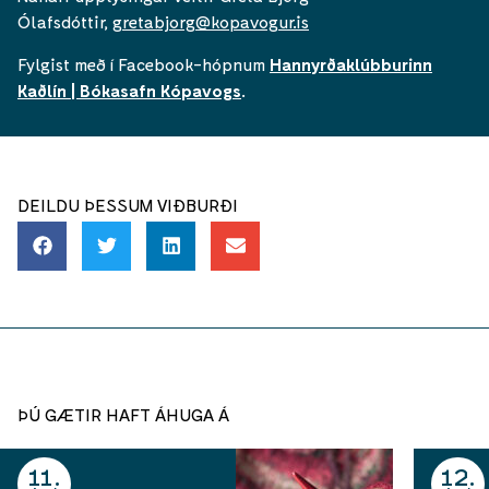
Ólafsdóttir,
gretabjorg@kopavogur.is
Fylgist með í Facebook-hópnum
Hannyrðaklúbburinn
Kaðlín | Bókasafn Kópavogs
.
DEILDU ÞESSUM VIÐBURÐI
ÞÚ GÆTIR HAFT ÁHUGA Á
11
12