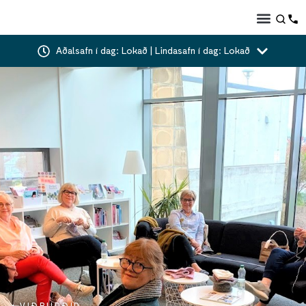
Aðalsafn í dag: Lokað | Lindasafn í dag: Lokað