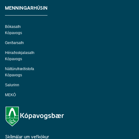
MENNINGARHÚSIN
Bókasafn
Kópavogs
Gerðarsafn
Héraðsskjalasafn
Kópavogs
Náttúrufræðistofa
Kópavogs
Salurinn
MEKÓ
Skilmálar um vefkökur