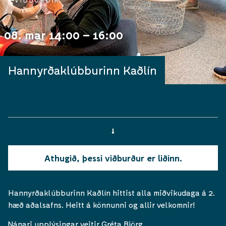
VIÐBURÐIR
08. mar 14:00 – 16:00
Hannyrðaklúbburinn Kaðlín
Athugið, þessi viðburður er liðinn.
Hannyrðaklúbburinn Kaðlín hittist alla miðvikudaga á 2.
hæð aðalsafns. Heitt á könnunni og allir velkomnir!
Nánari upplýsingar veitir Gréta Björg