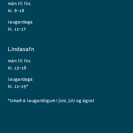
mán til fös
kl. 8-18
laugardaga
kl. 11-17
Lindasafn
mán til fös
kl. 13-18
laugardaga
kl. 11-15*
*lokað á laugardögum í júní, júlí og ágúst