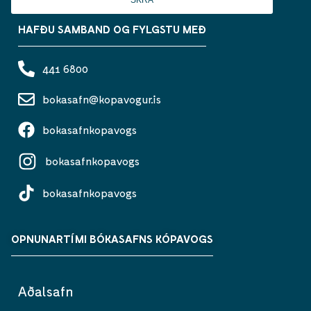
HAFÐU SAMBAND OG FYLGSTU MEÐ
441 6800
bokasafn@kopavogur.is
bokasafnkopavogs
bokasafnkopavogs
bokasafnkopavogs
OPNUNARTÍMI BÓKASAFNS KÓPAVOGS
Aðalsafn