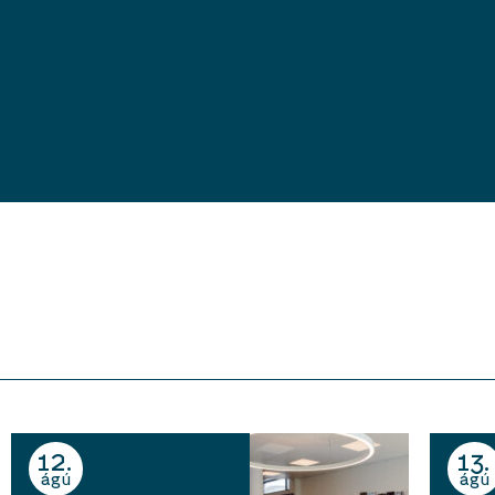
12
13
ágú
ágú