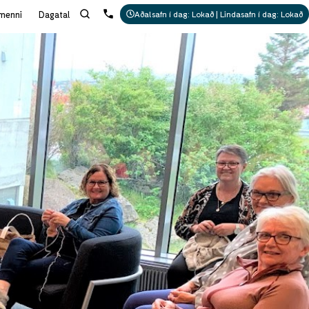
menni
Dagatal
Aðalsafn í dag: Lokað | Lindasafn í dag: Lokað