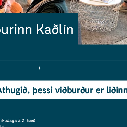
urinn Kaðlín
Athugið, þessi viðburður er liðinn
vikudaga á 2. hæð
ir!