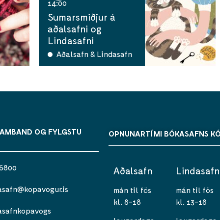
14:00
Sumarsmiðjur á
aðalsafni og
Lindasafni
Aðalsafn & Lindasafn
SAMBAND OG FYLGSTU
OPNUNARTÍMI BÓKASAFNS K
 6800
Aðalsafn
Lindasafn
asafn@kopavogur.is
mán til fös
mán til fös
kl. 8-18
kl. 13-18
asafnkopavogs