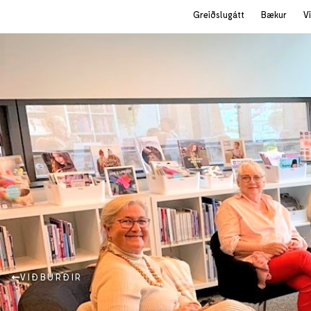
Greiðslugátt
Bækur
V
VIÐBURÐIR