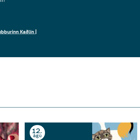
bburinn Kaðlín |
12
ágú