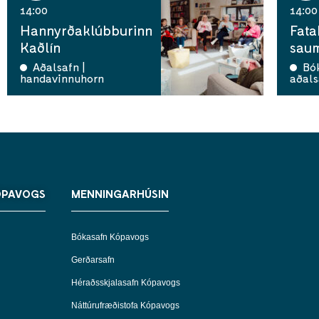
14:00
14:00
Hannyrðaklúbburinn
Fata
Kaðlín
saum
Aðalsafn |
Bó
handavinnuhorn
aðals
ÓPAVOGS
MENNINGARHÚSIN
Bókasafn Kópavogs
Gerðarsafn
Héraðsskjalasafn Kópavogs
Náttúrufræðistofa Kópavogs