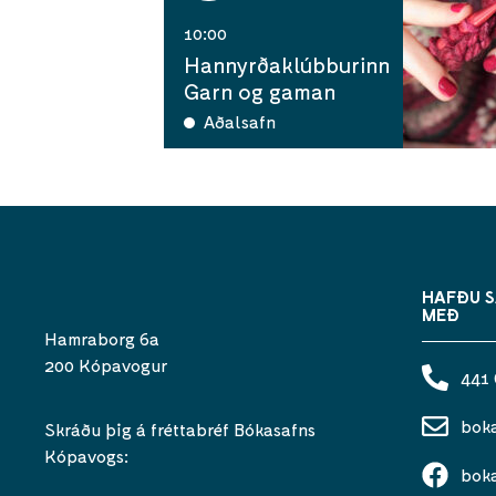
10:00
Hannyrðaklúbburinn
Garn og gaman
Aðalsafn
HAFÐU 
MEÐ
Hamraborg 6a
200 Kópavogur
441
bok
Skráðu þig á fréttabréf Bókasafns
Kópavogs:
bok