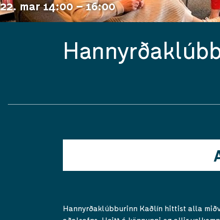
22. mar 14:00 – 16:00
Hannyrðaklúbb
Hannyrðaklúbburinn Kaðlín hittist alla mið
aðalsafns. Heitt á könnunni og allir velkomn