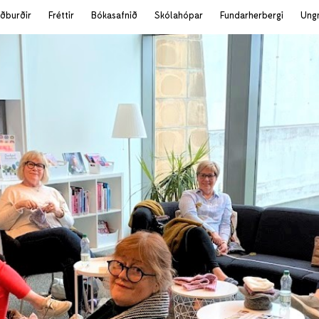
iðburðir
Fréttir
Bókasafnið
Skólahópar
Fundarherbergi
Ung