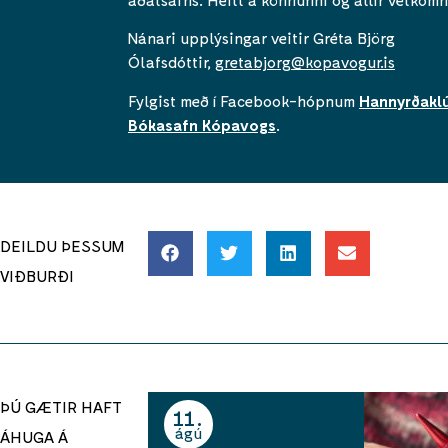
Nánari upplýsingar veitir Gréta Björg
Ólafsdóttir,
gretabjorg@kopavogur.is
Fylgist með í Facebook-hópnum
Hannyrðaklú
Bókasafn Kópavogs
.
DEILDU ÞESSUM
VIÐBURÐI
ÞÚ GÆTIR HAFT
11
ágú
ÁHUGA Á