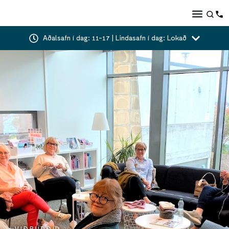
Aðalsafn í dag: 11-17 | Lindasafn í dag: Lokað