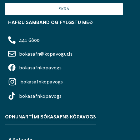
SKRÁ
HAFÐU SAMBAND OG FYLGSTU MEÐ
441 6800
bokasafn@kopavogur.is
bokasafnkopavogs
bokasafnkopavogs
bokasafnkopavogs
OPNUNARTÍMI BÓKASAFNS KÓPAVOGS
Aðalsafn