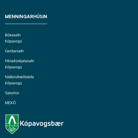
MENNINGARHÚSIN
Bókasafn
Kópavogs
Gerðarsafn
Héraðsskjalasafn
Kópavogs
Náttúrufræðistofa
Kópavogs
Salurinn
MEKÓ