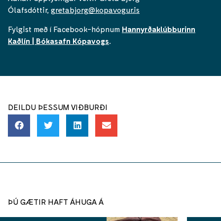
Ólafsdóttir,
gretabjorg@kopavogur.is
Fylgist með í Facebook-hópnum
Hannyrðaklúbburinn
Kaðlín | Bókasafn Kópavogs
.
DEILDU ÞESSUM VIÐBURÐI
ÞÚ GÆTIR HAFT ÁHUGA Á