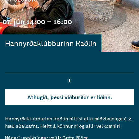
VIÐBURÐIR
07. jún 14:00 – 16:00
Hannyrðaklúbburinn Kaðlín
Athugið, þessi viðburður er liðinn.
Hannyrðaklúbburinn Kaðlín hittist alla miðvikudaga á 2.
hæð aðalsafns. Heitt á könnunni og allir velkomnir!
Nánari upplýsingar veitir Gréta Björg