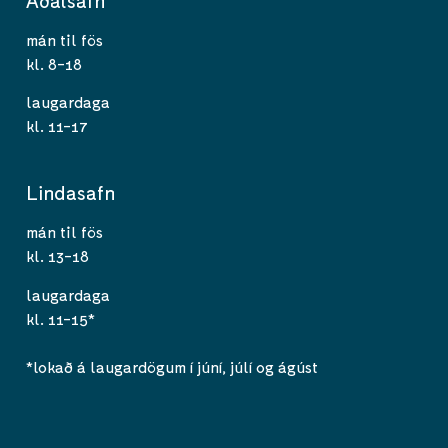
mán til fös
kl. 8-18
laugardaga
kl. 11-17
Lindasafn
mán til fös
kl. 13-18
laugardaga
kl. 11-15*
*lokað á laugardögum í júní, júlí og ágúst