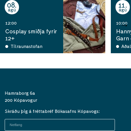
08
11
ágú
ágú
12:00
10:00
Cosplay smiðja fyrir
Hann
12+
Garn
Tilraunastofan
Aðal
Hamraborg 6a
200 Kópavogur
Skráðu þig á fréttabréf Bókasafns Kópavogs: