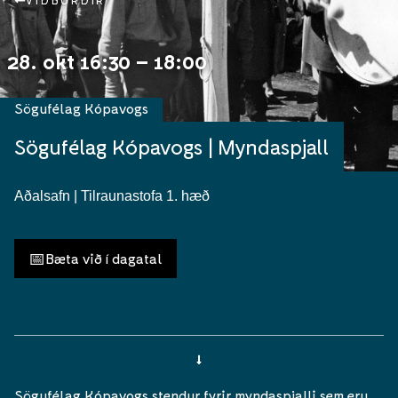
VIÐBURÐIR
28. okt 16:30 – 18:00
Sögufélag Kópavogs
Sögufélag Kópavogs | Myndaspjall
Aðalsafn | Tilraunastofa 1. hæð
📅
Bæta við í dagatal
Sögufélag Kópavogs stendur fyrir myndaspjalli sem eru