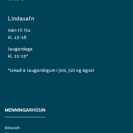
Lindasafn
mán til fös
kl. 13-18
laugardaga
kl. 11-15*
*lokað á laugardögum í júní, júlí og ágúst
MENNINGARHÚSIN
Bókasafn