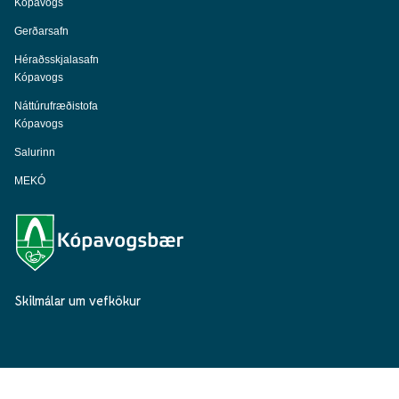
Kópavogs
Gerðarsafn
Héraðsskjalasafn
Kópavogs
Náttúrufræðistofa
Kópavogs
Salurinn
MEKÓ
Skilmálar um vefkökur