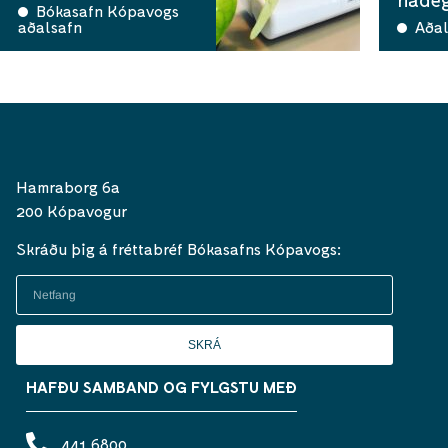
Bókasafn Kópavogs
aðalsafn
Aðal
Hamraborg 6a
200 Kópavogur
Skráðu þig á fréttabréf Bókasafns Kópavogs:
SKRÁ
HAFÐU SAMBAND OG FYLGSTU MEÐ
441 6800