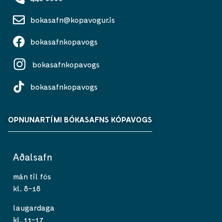
bokasafn@kopavogur.is
bokasafnkopavogs
bokasafnkopavogs
bokasafnkopavogs
OPNUNARTÍMI BÓKASAFNS KÓPAVOGS
Aðalsafn
mán til fös
kl. 8-18
laugardaga
kl. 11-17