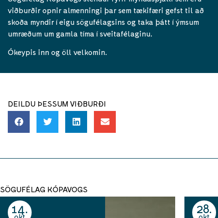
viðburðir opnir almenningi þar sem tækifæri gefst til að
skoða myndir í eigu sögufélagsins og taka þátt í ýmsum
umræðum um gamla tíma í sveitafélaginu.
Ókeypis inn og öll velkomin.
DEILDU ÞESSUM VIÐBURÐI
SÖGUFÉLAG KÓPAVOGS
14
28
okt
okt