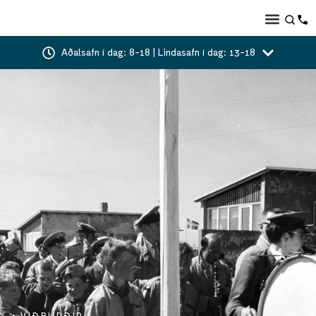
Aðalsafn í dag: 8-18 | Lindasafn í dag: 13-18