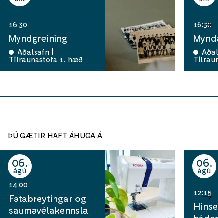
16:30
16:30
Myndgreining
Mynda
Aðalsafn |
Aðal
Tilraunastofa 1. hæð
Tilrau
ÞÚ GÆTIR HAFT ÁHUGA Á
06
06
ágú
ágú
14:00
12:15
Fatabreytingar og
Hinse
saumavélakennsla
hádeg