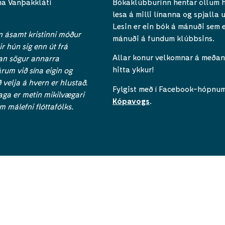
na Vanþakkláti
Bókaklúbburinn hentar öllum h
lesa á milli línanna og spjalla
Lesin er ein bók á mánuði sem 
n ásamt kristinni móður
mánuði á fundum klúbbsins.
ir hún sig enn út frá
Allar konur velkomnar á meðan 
man sögur annarra
hitta ykkur!
rum við sína eigin og
ð velja á hvern er hlustað.
Fylgist með í Facebook-hópnu
aga er metin mikilvægari
Kópavogs
.
 málefni flóttafólks.