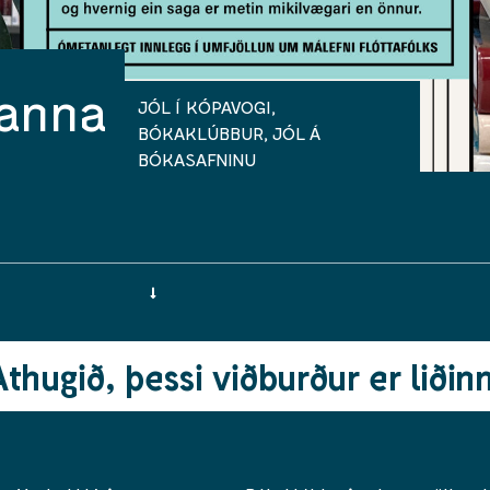
nanna
JÓL Í KÓPAVOGI
,
BÓKAKLÚBBUR
,
JÓL Á
BÓKASAFNINU
Athugið, þessi viðburður er liðinn