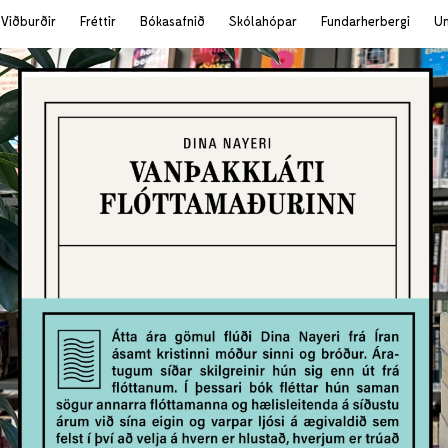
Viðburðir
Fréttir
Bókasafnið
Skólahópar
Fundarherbergi
U