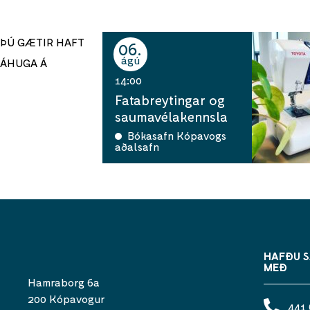
ÞÚ GÆTIR HAFT
06
ágú
ÁHUGA Á
14:00
Fatabreytingar og
saumavélakennsla
Bókasafn Kópavogs
aðalsafn
HAFÐU 
MEÐ
Hamraborg 6a
200 Kópavogur
441