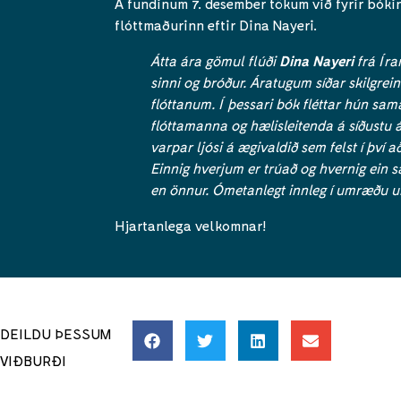
Á fundinum 7. desember tökum við fyrir bóki
flóttmaðurinn eftir Dina Nayeri.
Átta ára gömul flúði
Dina Nayeri
frá Íra
sinni og bróður. Áratugum síðar skilgrein
flóttanum. Í þessari bók fléttar hún sa
flóttamanna og hælisleitenda á síðustu á
varpar ljósi á ægivaldið sem felst í því a
Einnig hverjum er trúað og hvernig ein s
en önnur. Ómetanlegt innleg í umræðu um
Hjartanlega velkomnar!
DEILDU ÞESSUM
VIÐBURÐI