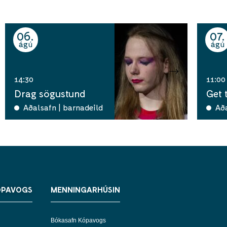
06
07
ágú
ágú
14:30
11:00
Drag sögustund
Get 
Aðalsafn | barnadeild
Að
ÓPAVOGS
MENNINGARHÚSIN
Bókasafn Kópavogs