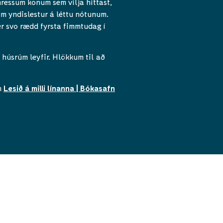
ressum konum sem vilja hittast,
 um yndislestur á léttu nótunum.
er svo rædd fyrsta fimmtudag í
húsrúm leyfir. Hlökkum til að
m
Lesið á milli línanna | Bókasafn