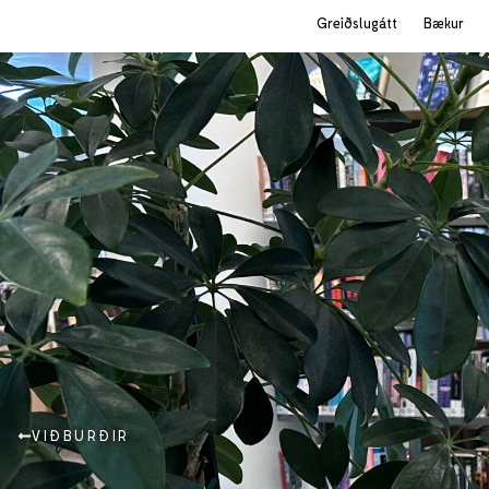
Greiðslugátt
Bækur
VIÐBURÐIR