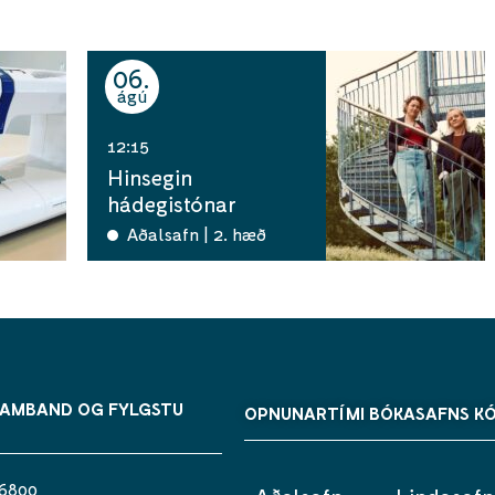
06
ágú
12:15
Hinsegin
hádegistónar
Aðalsafn | 2. hæð
SAMBAND OG FYLGSTU
OPNUNARTÍMI BÓKASAFNS K
 6800