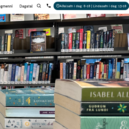
ngmenni
Dagatal
Aðalsafn í dag: 8-18 | Lindasafn í dag: 13-18