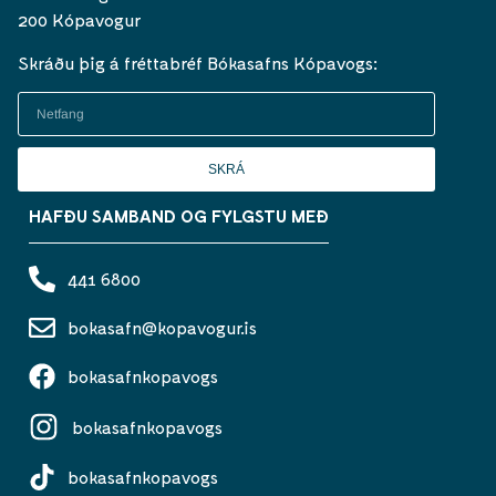
200 Kópavogur
Skráðu þig á fréttabréf Bókasafns Kópavogs:
SKRÁ
HAFÐU SAMBAND OG FYLGSTU MEÐ
441 6800
bokasafn@kopavogur.is
bokasafnkopavogs
bokasafnkopavogs
bokasafnkopavogs