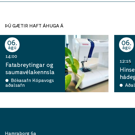
ÞÚ GÆTIR HAFT ÁHUGA Á
06
06
ágú
ágú
14:00
12:15
Fatabreytingar og
Hinse
saumavélakennsla
hádeg
Bókasafn Kópavogs
aðalsafn
Aðal
Hamraborg 6a