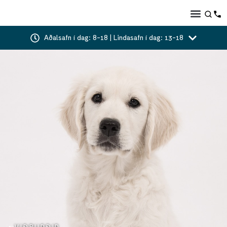
Aðalsafn í dag: 8-18 | Lindasafn í dag: 13-18