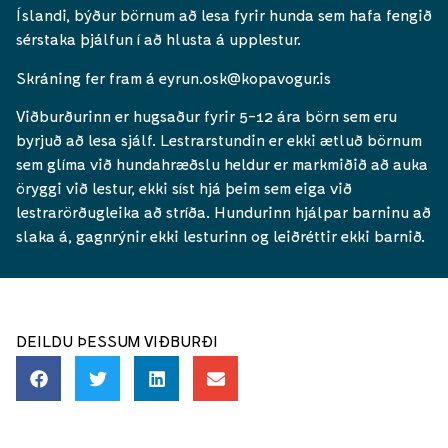
Íslandi, býður börnum að lesa fyrir hunda sem hafa fengið
sérstaka þjálfun í að hlusta á upplestur.
Skráning fer fram á eyrun.osk@kopavogur.is
Viðburðurinn er hugsaður fyrir 5-12 ára börn sem eru
byrjuð að lesa sjálf. Lestrarstundin er ekki ætluð börnum
sem glíma við hundahræðslu heldur er markmiðið að auka
öryggi við lestur, ekki síst hjá þeim sem eiga við
lestrarörðugleika að stríða. Hundurinn hjálpar barninu að
slaka á, gagnrýnir ekki lesturinn og leiðréttir ekki barnið.
DEILDU ÞESSUM VIÐBURÐI