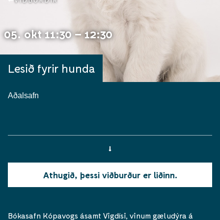
VIÐBURÐIR
05. okt 11:30 – 12:30
Lesið fyrir hunda
Aðalsafn
Athugið, þessi viðburður er liðinn.
Bókasafn Kópavogs ásamt Vigdísi, vinum gæludýra á