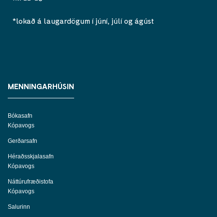
*lokað á laugardögum í júní, júlí og ágúst
MENNINGARHÚSIN
Bókasafn
Kópavogs
Gerðarsafn
Héraðsskjalasafn
Kópavogs
Náttúrufræðistofa
Kópavogs
Salurinn