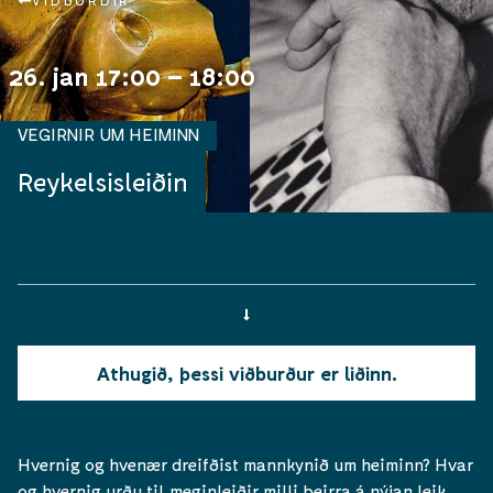
VIÐBURÐIR
26. jan 17:00 – 18:00
VEGIRNIR UM HEIMINN
Reykelsisleiðin
Athugið, þessi viðburður er liðinn.
Hvernig og hvenær dreifðist mannkynið um heiminn? Hvar
og hvernig urðu til meginleiðir milli þeirra á nýjan leik