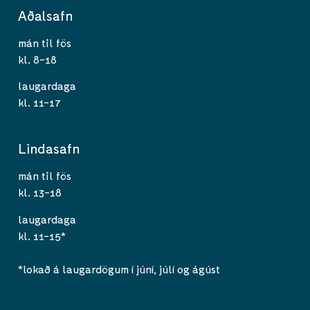
Aðalsafn
mán til fös
kl. 8-18
laugardaga
kl. 11-17
Lindasafn
mán til fös
kl. 13-18
laugardaga
kl. 11-15*
*lokað á laugardögum í júní, júlí og ágúst