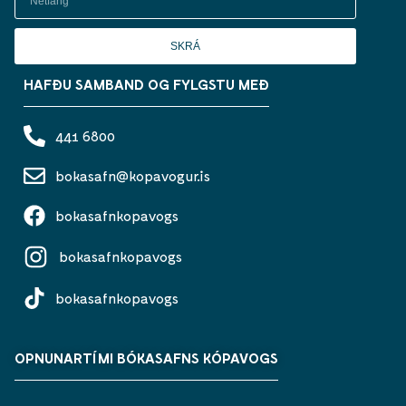
SKRÁ
HAFÐU SAMBAND OG FYLGSTU MEÐ
441 6800
bokasafn@kopavogur.is
bokasafnkopavogs
bokasafnkopavogs
bokasafnkopavogs
OPNUNARTÍMI BÓKASAFNS KÓPAVOGS