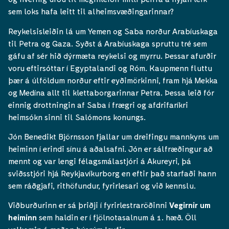
sem loks hafa leitt til alheimsvæðingarinnar?
Reykelsisleiðin lá um Yemen og Saba norður Arabíuskaga
til Petra og Gaza. Syðst á Arabíuskaga spruttu tré sem
gáfu af sér hið dýrmæta reykelsi og myrru. Þessar afurðir
voru eftirsóttar í Egyptalandi og Róm. Kaupmenn fluttu
þær á úlföldum norður eftir eyðimörkinni, fram hjá Mekka
og Medína allt til klettaborgarinnar Petra. Þessa leið fór
einnig drottningin af Saba í frægri og afdrifaríkri
heimsókn sinni til Salómons konungs.
Jón Benedikt Björnsson fjallar um dreifingu mannkyns um
heiminn í erindi sínu á aðalsafni. Jón er sálfræðingur að
mennt og var lengi félagsmálastjóri á Akureyri, þá
sviðsstjóri hjá Reykjavíkurborg en eftir það starfaði hann
sem ráðgjafi, rithöfundur, fyrirlesari og við kennslu.
Viðburðurinn er sá þriðji í fyrirlestraröðinni
Vegirnir um
heiminn
sem haldin er í fjölnotasalnum á 1. hæð. Öll