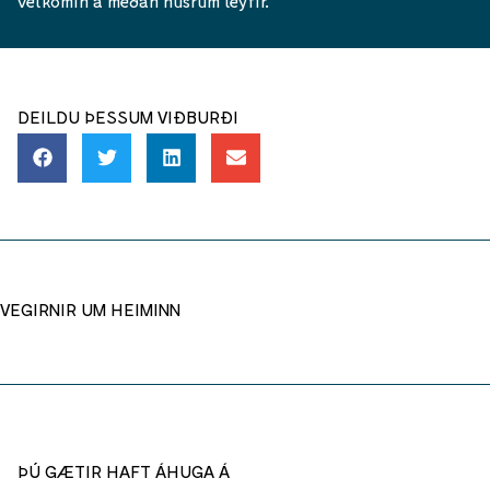
velkomin á meðan húsrúm leyfir.
DEILDU ÞESSUM VIÐBURÐI
VEGIRNIR UM HEIMINN
ÞÚ GÆTIR HAFT ÁHUGA Á