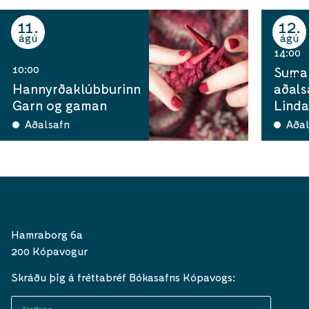
11
12
ágú
ágú
14:00
10:00
Sumar
Hannyrðaklúbburinn
aðals
Garn og gaman
Linda
Aðalsafn
Aðal
Hamraborg 6a
200 Kópavogur
Skráðu þig á fréttabréf Bókasafns Kópavogs: