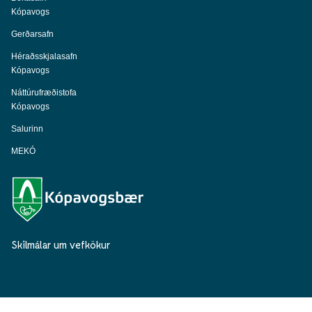
Kópavogs
Gerðarsafn
Héraðsskjalasafn
Kópavogs
Náttúrufræðistofa
Kópavogs
Salurinn
MEKÓ
Skilmálar um vefkökur