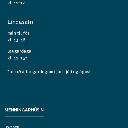
kl. 11-17
Lindasafn
mán til fös
kl. 13-18
laugardaga
kl. 11-15*
*lokað á laugardögum í júní, júlí og ágúst
MENNINGARHÚSIN
Bókasafn