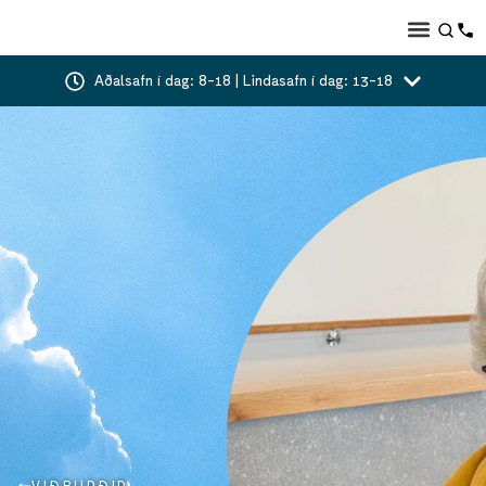
Aðalsafn í dag: 8-18 | Lindasafn í dag: 13-18