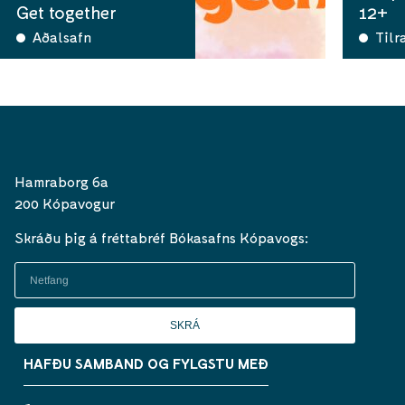
Get together
12+
Aðalsafn
Tilr
Hamraborg 6a
200 Kópavogur
Skráðu þig á fréttabréf Bókasafns Kópavogs:
SKRÁ
HAFÐU SAMBAND OG FYLGSTU MEÐ