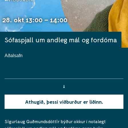
VIÐBURÐIR
28. okt 13:00 – 14:00
Sófaspjall um andleg mál og fordóma
Aðalsafn
Athugið, þessi viðburður er liðinn.
Sigurlaug Guðmundsdóttir býður okkur í notalegt