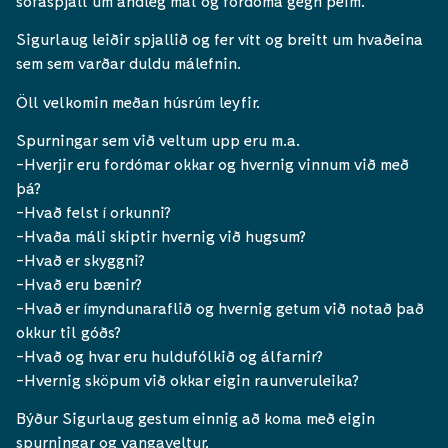
sófaspjall um andleg mál og fordóma gegn þeim.
Sigurlaug leiðir spjallið og fer vítt og breitt um hvaðeina
sem sem varðar duldu málefnin.
Öll velkomin meðan húsrúm leyfir.
Spurningar sem við veltum upp eru m.a.
-Hverjir eru fordómar okkar og hvernig vinnum við með
þá?
-Hvað felst í orkunni?
-Hvaða máli skiptir hvernig við hugsum?
-Hvað er skyggni?
-Hvað eru bænir?
-Hvað er ímyndunaraflið og hvernig getum við notað það
okkur til góðs?
-Hvað og hvar eru huldufólkið og álfarnir?
-Hvernig sköpum við okkar eigin raunveruleika?
Býður Sigurlaug gestum einnig að koma með eigin
spurningar og vangaveltur.