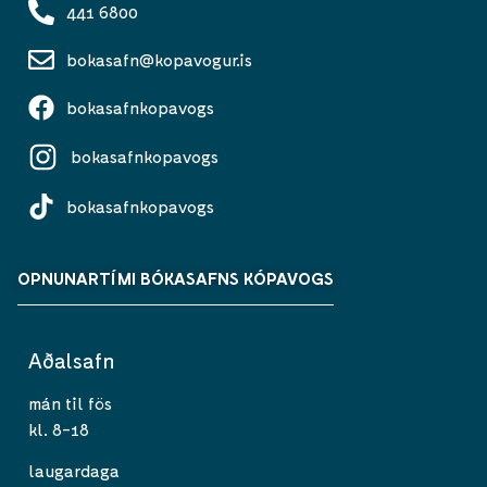
441 6800
bokasafn@kopavogur.is
bokasafnkopavogs
bokasafnkopavogs
bokasafnkopavogs
OPNUNARTÍMI BÓKASAFNS KÓPAVOGS
Aðalsafn
mán til fös
kl. 8-18
laugardaga