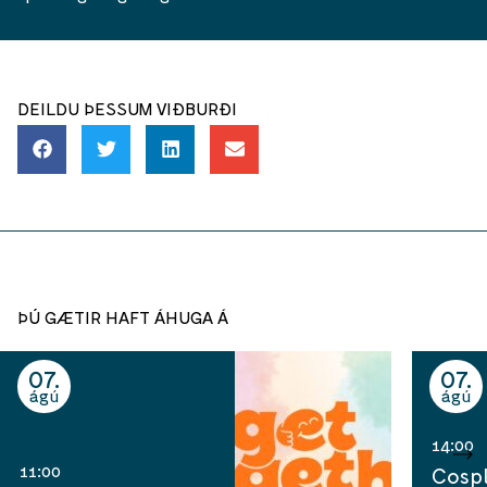
DEILDU ÞESSUM VIÐBURÐI
ÞÚ GÆTIR HAFT ÁHUGA Á
07
07
ágú
ágú
14:00
11:00
Cospl